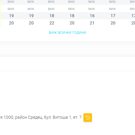
19
19
18
18
16
17
1
20
20
22
20
21
20
2
виж всички години
 1000, район Средец, бул. Витоша 1, ет. 7