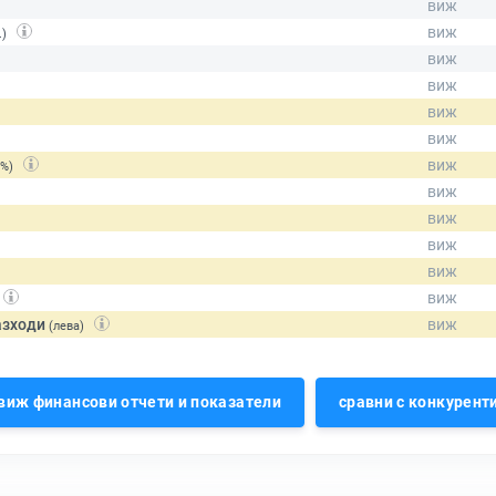
.)
(%)
азходи
(лева)
виж финансови отчети и показатели
сравни с конкурент