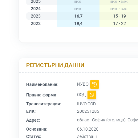
2025
-
2024
-
2023
16,7
15 - 19
2022
19,4
17 - 22
РЕГИСТЪРНИ ДАННИ
ИУВО
Наименование:
ООД
Правна форма:
Транслитерация:
IUVO OOD
ЕИК:
206251285
област София (столица), София
Адрес:
Основана:
06.10.2020
Статус:
действащ