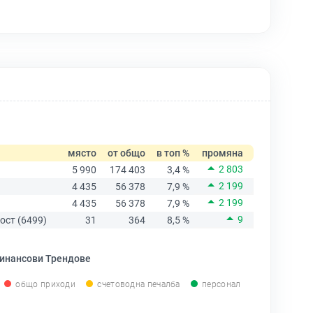
място
от общо
в топ %
промяна
2 803
5 990
174 403
3,4 %
2 199
4 435
56 378
7,9 %
2 199
4 435
56 378
7,9 %
9
ост (6499)
31
364
8,5 %
инансови Трендове
общо приходи
счетоводна печалба
персонал