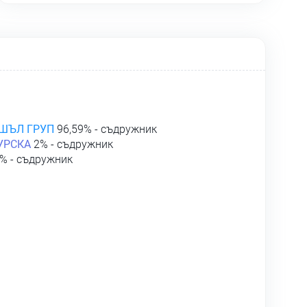
ШЪЛ ГРУП
96,59% - съдружник
УРСКА
2% - съдружник
% - съдружник