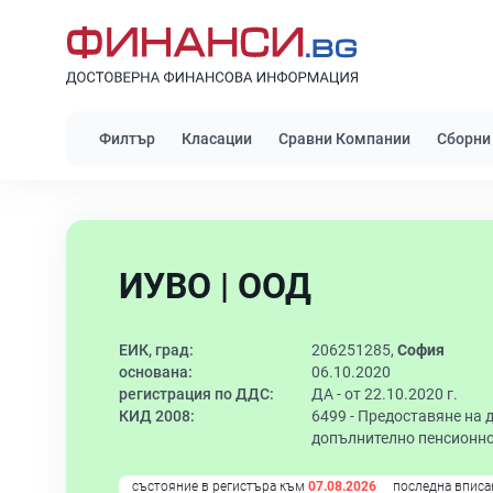
Филтър
Класации
Сравни Компании
Сборни
ИУВО | ООД
ЕИК, град:
206251285,
София
основана:
06.10.2020
регистрация по ДДС:
ДА - от 22.10.2020 г.
КИД 2008:
6499 -
Предоставяне на д
допълнително пенсионно
състояние в регистъра към
07.08.2026
последна вписа