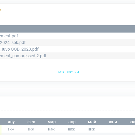
Р
tement.pdf
-2024_sbk.pdf
_Iuvo OOD_2023.pdf
tement_compressed-2.pdf
виж всички
яну
фев
мар
апр
май
юни
юл