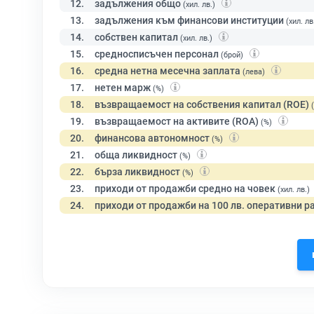
12.
задължения общо
(хил. лв.)
13.
задължения към финансови институции
(хил. лв
14.
собствен капитал
(хил. лв.)
15.
средносписъчен персонал
(брой)
16.
средна нетна месечна заплата
(лева)
17.
нетен марж
(%)
18.
възвращаемост на собствения капитал (ROE)
19.
възвращаемост на активите (ROA)
(%)
20.
финансова автономност
(%)
21.
обща ликвидност
(%)
22.
бърза ликвидност
(%)
23.
приходи от продажби средно на човек
(хил. лв.)
24.
приходи от продажби на 100 лв. оперативни р