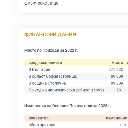
физическо лице
ФИНАНСОВИ ДАННИ
Място по Приходи за 2022 г.
сред компаниите
място
В България
275 635
В област София (столица)
89 809
В община Столична
89 809
По код на икономическа дейност (6499)
581
Изменения на Основни Показатели за 2025 г.
показател
изменение
общо приходи
n.a.