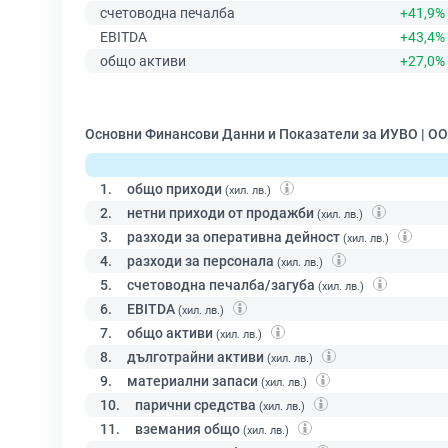
счетоводна печалба
+41,9%
EBITDA
+43,4%
общо активи
+27,0%
Основни Финансови Данни и Показатели за ИУВО | О
1.
общо приходи
(хил. лв.)
2.
нетни приходи от продажби
(хил. лв.)
3.
разходи за оперативна дейност
(хил. лв.)
4.
разходи за персонала
(хил. лв.)
5.
счетоводна печалба/загуба
(хил. лв.)
6.
EBITDA
(хил. лв.)
7.
общо активи
(хил. лв.)
8.
дълготрайни активи
(хил. лв.)
9.
материални запаси
(хил. лв.)
10.
парични средства
(хил. лв.)
11.
вземания общо
(хил. лв.)