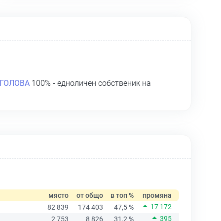
ГОЛОВА
100% - едноличен собственик на
място
от общо
в топ %
промяна
17 172
82 839
174 403
47,5 %
395
2 753
8 826
31,2 %