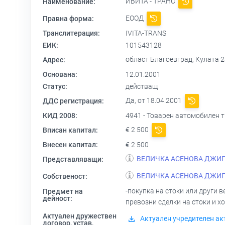
ИВИТА - ТРАНС
Наименование:
ЕООД
Правна форма:
Транслитерация:
IVITA-TRANS
ЕИК:
101543128
област Благоевград, Кулата 28
Адрес:
Основана:
12.01.2001
Статус:
действащ
Да, от 18.04.2001
ДДС регистрация:
КИД 2008:
4941 - Товарен автомобилен 
€ 2 500
Вписан капитал:
Внесен капитал:
€ 2 500
ВЕЛИЧКА АСЕНОВА ДЖИ
Представляващи:
ВЕЛИЧКА АСЕНОВА ДЖИ
Собственост:
-покупка на стоки или други 
Предмет на
дейност:
превозни сделки на стоки и х
Актуален дружествен
Актуален учредителен ак
договор, устав,