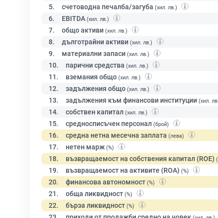
5.
счетоводна печалба/загуба
(хил. лв.)
6.
EBITDA
(хил. лв.)
7.
общо активи
(хил. лв.)
8.
дълготрайни активи
(хил. лв.)
9.
материални запаси
(хил. лв.)
10.
парични средства
(хил. лв.)
11.
вземания общо
(хил. лв.)
12.
задължения общо
(хил. лв.)
13.
задължения към финансови институции
(хил. лв
14.
собствен капитал
(хил. лв.)
15.
средносписъчен персонал
(брой)
16.
средна нетна месечна заплата
(лева)
17.
нетен марж
(%)
18.
възвращаемост на собствения капитал (ROE)
19.
възвращаемост на активите (ROA)
(%)
20.
финансова автономност
(%)
21.
обща ликвидност
(%)
22.
бърза ликвидност
(%)
23.
приходи от продажби средно на човек
(хил. лв.)