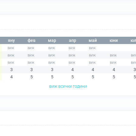
яну
фев
мар
апр
май
юни
юл
3
3
3
4
4
4
3
4
5
5
5
5
5
5
виж всички години