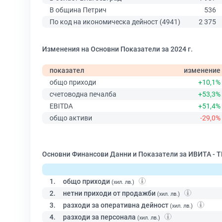
В община Петрич
536
По код на икономическа дейност (4941)
2 375
Изменения на Основни Показатели за 2024 г.
показател
изменение
общо приходи
+10,1%
счетоводна печалба
+53,3%
EBITDA
+51,4%
общо активи
-29,0%
Основни Финансови Данни и Показатели за ИВИТА - 
1.
общо приходи
(хил. лв.)
2.
нетни приходи от продажби
(хил. лв.)
3.
разходи за оперативна дейност
(хил. лв.)
4.
разходи за персонала
(хил. лв.)