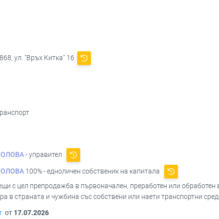
68, ул. "Връх Китка" 16
транспорт
ГОЛОВА
- управител
ГОЛОВА
100% - едноличен собственик на капитала
вещи с цел препродажба в първоначален, преработен или обработен в
ора в страната и чужбина със собствени или наети транспортни сре
т
от
17.07.2026