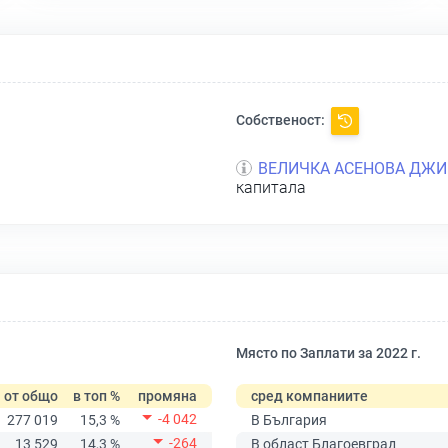
Собственост:
ВЕЛИЧКА АСЕНОВА ДЖИ
капитала
Място по Заплати за 2022 г.
от общо
в топ %
промяна
сред компаниите
-4 042
277 019
15,3 %
В България
-264
13 529
14,3 %
В област Благоевград