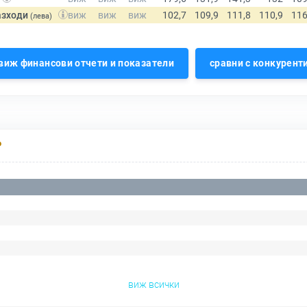
азходи
(лева)
виж финансови отчети и показатели
сравни с конкурент
Р
виж всички