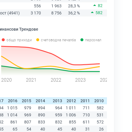
82
556
1 963
28,3 %
582
ост (4941)
3 170
8 756
36,2 %
инансови Трендове
общо приходи
счетоводна печалба
персонал
2020
2021
2022
2023
2024
17
2016
2015
2014
2013
2012
2011
2010
2009
2008