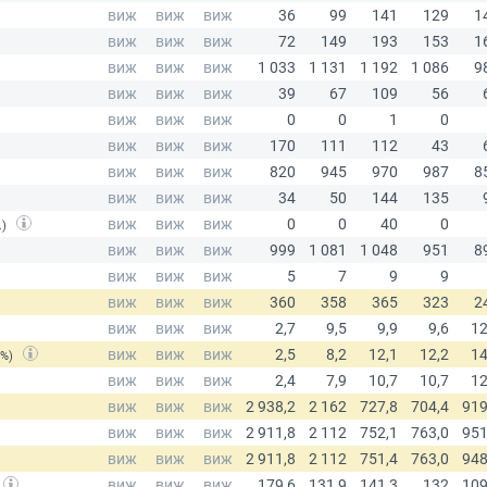
.)
(%)