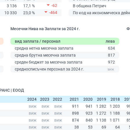
-62
3 136
17,1 %
В община Петрич
-464
10 330
23,0 %
По код на икономическа дейн
Месечни Нива на Заплати за 2024 г.
Ф
вид заплата / персонал
лева
средна нетна месечна заплата
634
средна брутна месечна заплата
817
среден бюджет за месечна заплата
972
0
средносписъчен персонал за 2024 г.
ТРАНС | ЕООД
2024
2023
2022
2021
2020
2019
2018
20