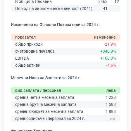
В община Пловдив
5 463
12 387
По код на икономическа дейност (2041)
41
72
Изменения на Основни Показатели за 2024 г.
показател
изменение
общо приходи
-21,9%
счетоводна печалба
+340,0%
EBITDA
+168,3%
общо активи
-4,6%
Месечни Нива на Заплати за 2024 г.
вид заплата / персонал
лева
средна нетна месечна заплата
1 228
средна брутна месечна заплата
1 583
среден бюджет за месечна заплата
1 883
средносписъчен персонал за 2024 г.