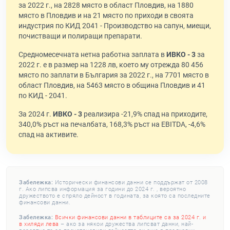
за 2022 г., на 2828 място в област Пловдив, на 1880
място в Пловдив и на 21 място по приходи в своята
индустрия по КИД 2041 - Производство на сапун, миещи,
почистващи и полиращи препарати.
Средномесечната нетна работна заплата в
ИВКО - 3
за
2022 г. е в размер на 1228 лв, което му отрежда 80 456
място по заплати в България за 2022 г., на 7701 място в
област Пловдив, на 5463 място в община Пловдив и 41
по КИД - 2041.
За 2024 г.
ИВКО - 3
реализира -21,9% спад на приходите,
340,0% ръст на печалбата, 168,3% ръст на EBITDA, -4,6%
спад на активите.
Забележка:
Исторически финансови данни се поддържат от 2008
г. Ако липсва информация за години до 2024 г. , вероятно
дружеството е спряло дейност в годината, за която са последните
финансови данни.
Забележка:
Всички финансови данни в таблиците са за 2024 г. и
в хиляди лева
– ако за някои дружества липсват данни, най-