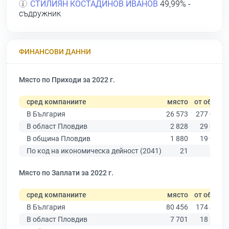
СТИЛИЯН КОСТАДИНОВ ИВАНОВ
49,99% -
съдружник
ФИНАНСОВИ ДАННИ
Място по Приходи за 2022 г.
сред компаниите
място
от общо
В България
26 573
277 019
В област Пловдив
2 828
29 067
В община Пловдив
1 880
19 939
По код на икономическа дейност (2041)
21
98
Място по Заплати за 2022 г.
сред компаниите
място
от общо
В България
80 456
174 403
В област Пловдив
7 701
18 305