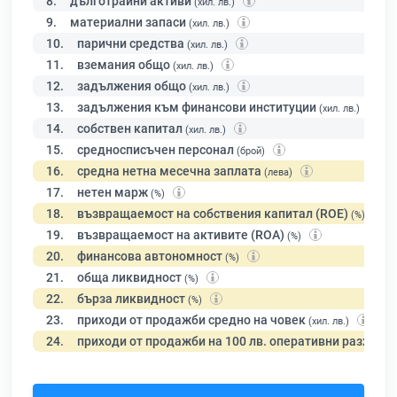
8.
дълготрайни активи
(хил. лв.)
9.
материални запаси
(хил. лв.)
10.
парични средства
(хил. лв.)
11.
вземания общо
(хил. лв.)
12.
задължения общо
(хил. лв.)
13.
задължения към финансови институции
(хил. лв.)
14.
собствен капитал
(хил. лв.)
15.
средносписъчен персонал
(брой)
16.
средна нетна месечна заплата
(лева)
17.
нетен марж
(%)
18.
възвращаемост на собствения капитал (ROE)
(%)
19.
възвращаемост на активите (ROA)
(%)
20.
финансова автономност
(%)
21.
обща ликвидност
(%)
22.
бърза ликвидност
(%)
23.
приходи от продажби средно на човек
(хил. лв.)
24.
приходи от продажби на 100 лв. оперативни разходи