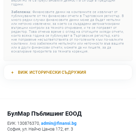
вероятно те са преустановили дейността си още в предходни
години.
Забележка:
Финансовите данни на компаниите се извличат от
публикуваните от тях финансови отчети в Търговския регистър. В
много редки случаи финансовите данни може да бъдат непълни
или неточно извлечени, за което са създадени автоматизирани
вътрешни контроли за тяхното откриване, и те се поправят от
редактор. Това отнема време с оглед на стотиците хиляди отчети,
които всяка година се публикуват в Търговския регистър, като
ние поправяме несъответствията от по-големите към по-малките
компании. Ако забележите непълноти или неточности във вашите
или в други финансови отчети, можете да ни пишете, за да
ескалираме приоритета за тяхната корекция.
ВИЖ
ИСТОРИЧЕСКИ СЪДРУЖИЯ
БулМар Пъблишинг ЕООД
ЕИК: 130876370,
admin@finansi.bg
София, ул. Найчо Цанов 172, ет. 3