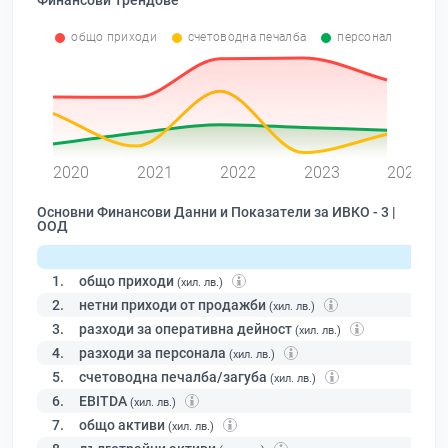
Финансови Трендове
общо приходи
счетоводна печалба
персонал
0
2020
2021
2022
2023
2024
Основни Финансови Данни и Показатели за ИВКО - 3 |
ООД
1.
общо приходи
(хил. лв.)
2.
нетни приходи от продажби
(хил. лв.)
3.
разходи за оперативна дейност
(хил. лв.)
4.
разходи за персонала
(хил. лв.)
5.
счетоводна печалба/загуба
(хил. лв.)
6.
EBITDA
(хил. лв.)
7.
общо активи
(хил. лв.)