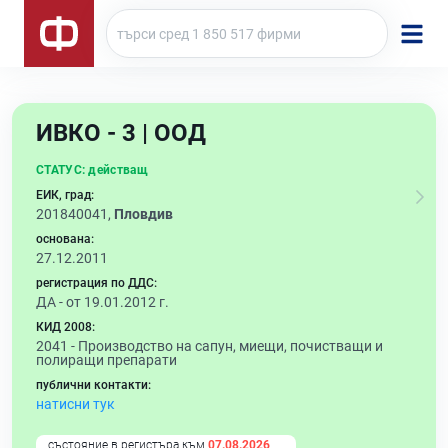
ИВКО - 3 | ООД
СТАТУС:
действащ
ЕИК, град:
201840041,
Пловдив
основана:
27.12.2011
регистрация по ДДС:
ДА - от 19.01.2012 г.
КИД 2008:
2041 -
Производство на сапун, миещи, почистващи и
полиращи препарати
публични контакти:
натисни тук
състояние в регистъра към
07.08.2026