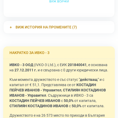
виж всички
ВИЖ ИСТОРИЯ НА ПРОМЕНИТЕ (7)
НАКРАТКО ЗА ИВКО - 3
ИВКО - 3 ООД
(IVKO-3 Ltd.), с ЕИК
201840041
, е основана
на
27.12.2011 г.
и е свързана с 0 други юридически лица.
Към момента дружеството е със статус "
действащ
" и с
капитал от € 51,1. Представлява се от
КОСТАДИН
ПЕЙЧЕВ ИВАНОВ - Управител
,
СТИЛИЯН КОСТАДИНОВ
ИВАНОВ - Управител
. Съдружници в ИВКО - 3 са
КОСТАДИН ПЕЙЧЕВ ИВАНОВ
с
50,0%
от капитала,
СТИЛИЯН КОСТАДИНОВ ИВАНОВ
с
50,0%
от капитала.
Дружеството е на 26 573 място по приходи в България