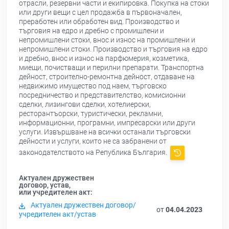
отрасли, резервни части и екипировка. Покупка на стоки
или други вещи с цел продажба в първоначален,
преработен или обработен вид. Производство и
търговия на едро и дребно с промишлени и
непромишлени стоки, внос и износ на промишлени и
непромишлени стоки. Производство и търговия на едро
и дребно, внос и износ на парфюмерия, козметика,
миещи, почистващи и перилни препарати. Транспортна
дейност, строително-ремонтна дейност, отдаване на
недвижимо имущество под наем, търговско
посредничество и представителство, комисионни
сделки, лизингови сделки, хотелиерски,
ресторантъорски, туристически, рекламни,
информационни, програмни, импресарски или други
услуги. Извършване на всички останали търговски
дейности и услуги, които не са забранени от
законодателството на Република България.
Актуален дружествен
договор, устав,
или учредителен акт:
Актуален дружествен договор/
от
04.04.2023
учредителен акт/устав