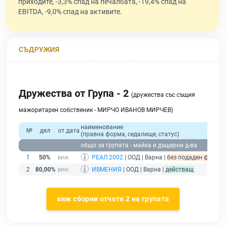
приходите, -3,3% спад на печалбата, -19,4% спад на
EBITDA, -9,0% спад на активите.
СЪДРУЖИЯ
Дружества от Група - 2
(дружества със същия
мажоритарен собственик - МИРЧО ИВАНОВ МИРЧЕВ)
наименование
№
дял
от дата
(правна форма, седалище, статус)
общо за групата - майка и дъщерни д-ва
1
50%
РЕАЛ 2002
| ООД | Варна |
без подаден финансо
2
80,00%
ИВМЕНИЯ
| ООД | Варна |
действащ
виж сборни отчети 2 на групата