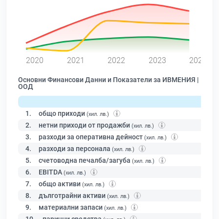
0
2020
2021
2022
2023
2024
Основни Финансови Данни и Показатели за ИВМЕНИЯ |
ООД
1.
общо приходи
(хил. лв.)
2.
нетни приходи от продажби
(хил. лв.)
3.
разходи за оперативна дейност
(хил. лв.)
4.
разходи за персонала
(хил. лв.)
5.
счетоводна печалба/загуба
(хил. лв.)
6.
EBITDA
(хил. лв.)
7.
общо активи
(хил. лв.)
8.
дълготрайни активи
(хил. лв.)
9.
материални запаси
(хил. лв.)