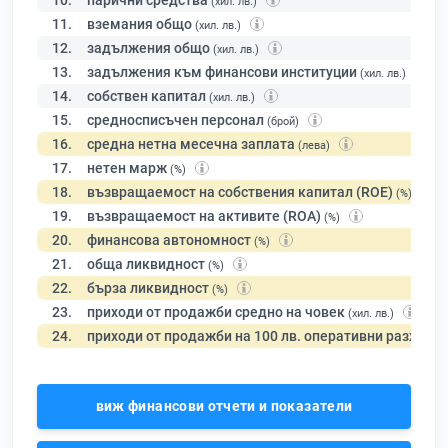
10.
парични средства
(хил. лв.)
11.
вземания общо
(хил. лв.)
12.
задължения общо
(хил. лв.)
13.
задължения към финансови институции
(хил. лв.)
14.
собствен капитал
(хил. лв.)
15.
средносписъчен персонал
(брой)
16.
средна нетна месечна заплата
(лева)
17.
нетен марж
(%)
18.
възвращаемост на собствения капитал (ROE)
(%)
19.
възвращаемост на активите (ROA)
(%)
20.
финансова автономност
(%)
21.
обща ликвидност
(%)
22.
бърза ликвидност
(%)
23.
приходи от продажби средно на човек
(хил. лв.)
24.
приходи от продажби на 100 лв. оперативни разходи
виж финансови отчети и показатели