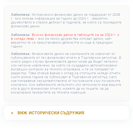
Забележка:
Исторически финансови данни се поддържат от 2008
г. Ако липсва информация за години до 2024 г. , вероятно
дружеството е спряло дейност в годината, за която са последните
финансови данни.
Забележка:
Всички финансови данни в таблиците са за 2024 г. и
в хиляди лева
– ако за някои дружества липсват данни, най-
вероятно те са преустановили дейността си още в предходни
години.
Забележка:
Финансовите данни на компаниите се извличат от
публикуваните от тях финансови отчети в Търговския регистър. В
много редки случаи финансовите данни може да бъдат непълни
или неточно извлечени, за което са създадени автоматизирани
вътрешни контроли за тяхното откриване, и те се поправят от
редактор. Това отнема време с оглед на стотиците хиляди отчети,
които всяка година се публикуват в Търговския регистър, като
ние поправяме несъответствията от по-големите към по-малките
компании. Ако забележите непълноти или неточности във вашите
или в други финансови отчети, можете да ни пишете, за да
ескалираме приоритета за тяхната корекция.
ВИЖ
ИСТОРИЧЕСКИ СЪДРУЖИЯ