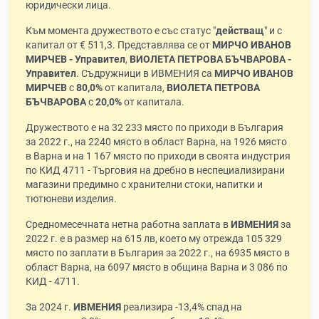
юридически лица.
Към момента дружеството е със статус "
действащ
" и с
капитал от € 511,3. Представлява се от
МИРЧО ИВАНОВ
МИРЧЕВ - Управител
,
ВИОЛЕТА ПЕТРОВА БЪЧВАРОВА -
Управител
. Съдружници в ИВМЕНИЯ са
МИРЧО ИВАНОВ
МИРЧЕВ
с
80,0%
от капитала,
ВИОЛЕТА ПЕТРОВА
БЪЧВАРОВА
с
20,0%
от капитала.
Дружеството е на 32 233 място по приходи в България
за 2022 г., на 2240 място в област Варна, на 1926 място
в Варна и на 1 167 място по приходи в своята индустрия
по КИД 4711 - Търговия на дребно в неспециализирани
магазини предимно с хранителни стоки, напитки и
тютюневи изделия.
Средномесечната нетна работна заплата в
ИВМЕНИЯ
за
2022 г. е в размер на 615 лв, което му отрежда 105 329
място по заплати в България за 2022 г., на 6935 място в
област Варна, на 6097 място в община Варна и 3 086 по
КИД - 4711.
За 2024 г.
ИВМЕНИЯ
реализира -13,4% спад на