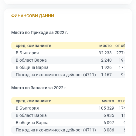
ФИНАНСОВИ ДАННИ
Място по Приходи за 2022 г.
сред компаниите
място
от общо
В България
32 233
277 019
В област Варна
2 240
19 882
В община Варна
1 926
17 349
По код на икономическа дейност (4711)
1 167
9 025
Място по Заплати за 2022 г.
сред компаниите
място
от общо
В България
105 329
174 403
В област Варна
6 935
11 437
В община Варна
6 097
9 876
По код на икономическа дейност (4711)
3 086
6 773