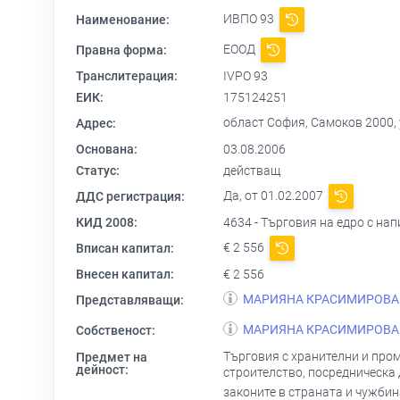
ИВПО 93
Наименование:
ЕООД
Правна форма:
Транслитерация:
IVPO 93
ЕИК:
175124251
област София, Самоков 2000,
Адрес:
Основана:
03.08.2006
Статус:
действащ
Да, от 01.02.2007
ДДС регистрация:
КИД 2008:
4634 - Търговия на едро с нап
€ 2 556
Вписан капитал:
Внесен капитал:
€ 2 556
МАРИЯНА КРАСИМИРОВА
Представляващи:
МАРИЯНА КРАСИМИРОВА
Собственост:
Търговия с хранителни и пром
Предмет на
дейност:
строителство, посредническа 
законите в страната и чужбин