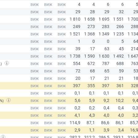
.)
(%)