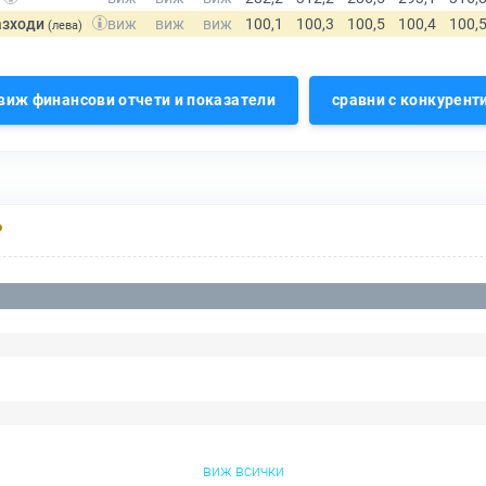
азходи
(лева)
виж финансови отчети и показатели
сравни с конкурент
Р
виж всички