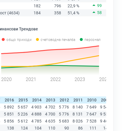
99
182
796
22,9 %
58
ост (4634)
184
358
51,4 %
инансови Трендове
общо приходи
счетоводна печалба
персонал
2020
2021
2022
2023
2024
7
2016
2015
2014
2013
2012
2011
2010
2009
2008