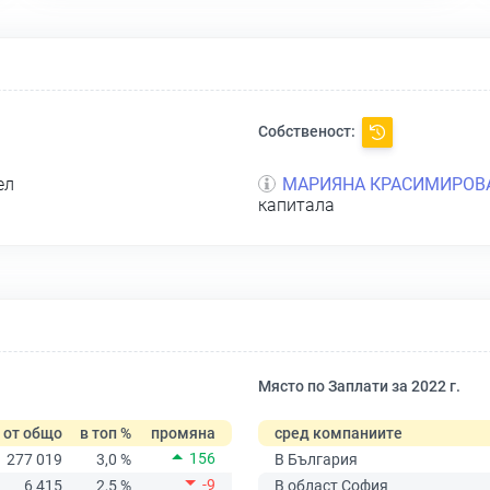
Собственост:
ел
МАРИЯНА КРАСИМИРОВ
капитала
Място по Заплати за 2022 г.
от общо
в топ %
промяна
сред компаниите
156
277 019
3,0 %
В България
-9
6 415
2,5 %
В област София