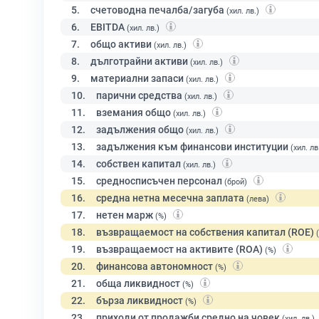
5.
счетоводна печалба/загуба
(хил. лв.)
6.
EBITDA
(хил. лв.)
7.
общо активи
(хил. лв.)
8.
дълготрайни активи
(хил. лв.)
9.
материални запаси
(хил. лв.)
10.
парични средства
(хил. лв.)
11.
вземания общо
(хил. лв.)
12.
задължения общо
(хил. лв.)
13.
задължения към финансови институции
(хил. лв
14.
собствен капитал
(хил. лв.)
15.
средносписъчен персонал
(брой)
16.
средна нетна месечна заплата
(лева)
17.
нетен марж
(%)
18.
възвращаемост на собствения капитал (ROE)
19.
възвращаемост на активите (ROA)
(%)
20.
финансова автономност
(%)
21.
обща ликвидност
(%)
22.
бърза ликвидност
(%)
23.
приходи от продажби средно на човек
(хил. лв.)