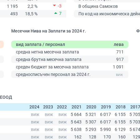
-3
1 195
2,2 %
В община Самоков
7
493
18,5 %
По код на икономическа дейн
Месечни Нива на Заплати за 2024 г.
Ф
вид заплата / персонал
лева
средна нетна месечна заплата
711
средна брутна месечна заплата
917
среден бюджет за месечна заплата
1 091
0
средносписъчен персонал за 2024 г.
| ЕООД
2024
2023
2022
2021
2020
2019
2018
201