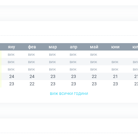
яну
фев
мар
апр
май
юни
юл
24
24
23
23
22
21
2
23
22
23
23
23
23
2
виж всички години