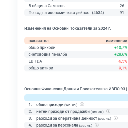
В община Самоков
26
По код на икономическа дейност (4634)
91
Изменения на Основни Показатели за 2024 г.
показател
изменение
общо приходи
+10,7%
счетоводна печалба
+28,6%
EBITDA
-6,5%
общо активи
-9,1%
Основни Финансови Данни и Показатели за ИВПО 93 
1.
общо приходи
(хил. лв.)
2.
нетни приходи от продажби
(хил. лв.)
3.
разходи за оперативна дейност
(хил. лв.)
4.
разходи за персонала
(хил. лв.)