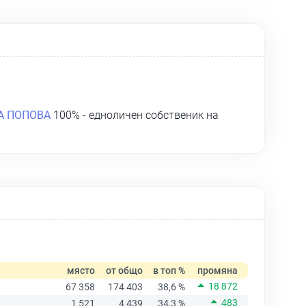
А ПОПОВА
100% - едноличен собственик на
място
от общо
в топ %
промяна
18 872
67 358
174 403
38,6 %
483
1 521
4 439
34,3 %