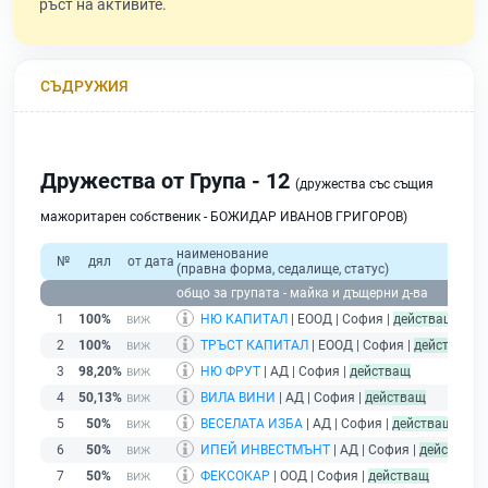
ръст на активите.
СЪДРУЖИЯ
Дружества от Група - 12
(дружества със същия
мажоритарен собственик - БОЖИДАР ИВАНОВ ГРИГОРОВ)
наименование
№
дял
от дата
(правна форма, седалище, статус)
пр
общо за групата - майка и дъщерни д-ва
1
100%
НЮ КАПИТАЛ
| ЕООД | София |
действащ
2
100%
ТРЪСТ КАПИТАЛ
| ЕООД | София |
действащ
3
98,20%
НЮ ФРУТ
| АД | София |
действащ
4
50,13%
ВИЛА ВИНИ
| АД | София |
действащ
5
50%
ВЕСЕЛАТА ИЗБА
| АД | София |
действащ
6
50%
ИПЕЙ ИНВЕСТМЪНТ
| АД | София |
действащ
7
50%
ФЕКСОКАР
| ООД | София |
действащ