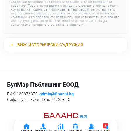
вътрешни контроли за тяхното откриване, и те се поправят от
редактор. Това отнема време с оглед на стотиците хиляди отчети,
които всяка година се публикуват в Търговския регистър, като
ние поправяме несъответствията от по-големите към по-малките
компании. Ако забележите непълноти или неточности във вашите
или в други финансови отчети, можете да ни пишете, за да
ескалираме приоритета за тяхната корекция.
ВИЖ
ИСТОРИЧЕСКИ СЪДРУЖИЯ
БулМар Пъблишинг ЕООД
ЕИК: 130876370,
admin@finansi.bg
София, ул. Найчо Цанов 172, ет. 3
Преглед
Управление
Финанси
Регистър
Съдружия
Свали