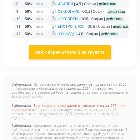
8
50%
ИЗИПЕЙ
| АД | София |
действащ
9
50%
ФЕКСОГАРД
| ООД | София |
действащ
10
50%
ФЕКСОПЕЙ
| ООД | София |
действащ
11
50%
БИСТРО ПЛЮС
| ООД | София |
действащ
12
50%
НЮ ФУДС
| АД | София |
действащ
виж сборни отчети 2 на групата
Забележка:
Исторически финансови данни се поддържат от 2008
г. Ако липсва информация за години до 2024 г. , вероятно
дружеството е спряло дейност в годината, за която са последните
финансови данни.
Забележка:
Всички финансови данни в таблиците са за 2024 г. и
в хиляди лева
– ако за някои дружества липсват данни, най-
вероятно те са преустановили дейността си още в предходни
години.
Забележка:
Финансовите данни на компаниите се извличат от
публикуваните от тях финансови отчети в Търговския регистър. В
много редки случаи финансовите данни може да бъдат непълни
или неточно извлечени, за което са създадени автоматизирани