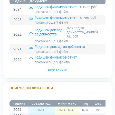
Година
Документ
Годишен финансов отчет
Отчет.pdf
2024
покажи още 1
файл
Годишен финансов отчет
отчет.pdf
2023
покажи още 1
файл
Доклад за
Годишен доклад
дейността_Изипей
за дейността
2022
АД.pdf
покажи още 1
файл
Годишен доклад за дейността
2021
покажи още 1
файл
Годишен финансов отчет
2020
покажи още 2
файла
виж всички
ОСИГУРЕНИ ЛИЦА В НОИ
година
средно год.
мин - макс
яну
фев
мар
2026
-