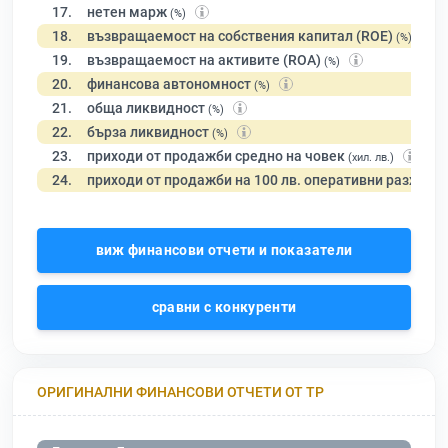
17.
нетен марж
(%)
18.
възвращаемост на собствения капитал (ROE)
(%)
19.
възвращаемост на активите (ROA)
(%)
20.
финансова автономност
(%)
21.
обща ликвидност
(%)
22.
бърза ликвидност
(%)
23.
приходи от продажби средно на човек
(хил. лв.)
24.
приходи от продажби на 100 лв. оперативни разходи
виж финансови отчети и показатели
сравни с конкуренти
ОРИГИНАЛНИ ФИНАНСОВИ ОТЧЕТИ ОТ ТР