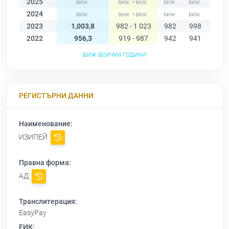
2025
-
2024
-
2023
1,003,8
982 - 1 023
982
998
994
2022
956,3
919 - 987
942
941
948
виж всички години
РЕГИСТЪРНИ ДАННИ
Наименование:
ИЗИПЕЙ
Правна форма:
АД
Транслитерация:
EasyPay
ЕИК: