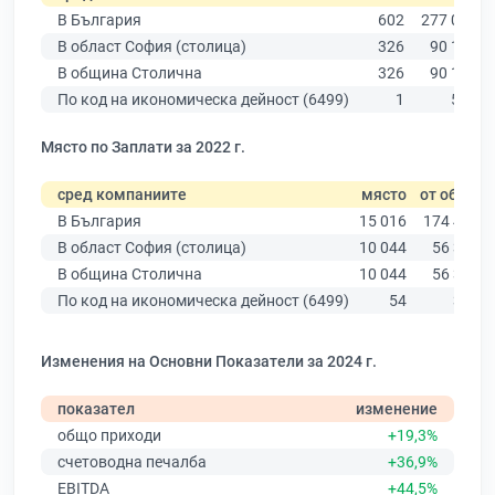
В България
602
277 019
В област София (столица)
326
90 178
В община Столична
326
90 178
По код на икономическа дейност (6499)
1
587
Място по Заплати за 2022 г.
сред компаниите
място
от общо
В България
15 016
174 403
В област София (столица)
10 044
56 378
В община Столична
10 044
56 378
По код на икономическа дейност (6499)
54
364
Изменения на Основни Показатели за 2024 г.
показател
изменение
общо приходи
+19,3%
счетоводна печалба
+36,9%
EBITDA
+44,5%