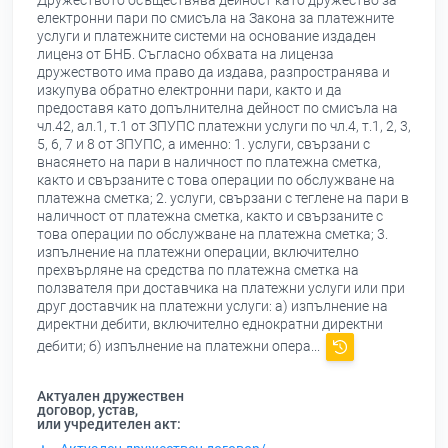
Дружеството осъществява дейност като дружество за
електронни пари по смисъла на Закона за платежните
услуги и платежните системи на основание издаден
лиценз от БНБ. Съгласно обхвата на лиценза
дружеството има право да издава, разпространява и
изкупува обратно електронни пари, както и да
предоставя като допълнителна дейност по смисъла на
чл.42, ал.1, т.1 от ЗПУПС платежни услуги по чл.4, т.1, 2, 3,
5, 6, 7 и 8 от ЗПУПС, а именно: 1. услуги, свързани с
внасянето на пари в наличност по платежна сметка,
както и свързаните с това операции по обслужване на
платежна сметка; 2. услуги, свързани с теглене на пари в
наличност от платежна сметка, както и свързаните с
това операции по обслужване на платежна сметка; 3.
изпълнение на платежни операции, включително
прехвърляне на средства по платежна сметка на
ползвателя при доставчика на платежни услуги или при
друг доставчик на платежни услуги: а) изпълнение на
директни дебити, включително еднократни директни
дебити; б) изпълнение на платежни опера...
Актуален дружествен
договор, устав,
или учредителен акт: