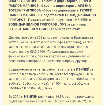
ИВАНОВ ГРИГОРОВ - Съвет на директорите
,
ГЕОРГИ
ПАВЛОВ МАРИНОВ - Съвет на директорите
,
АЛБЕНА
ТОТЕВА ГРИГОРОВА - Съвет на директорите
,
ГЕОРГИ
ПАВЛОВ МАРИНОВ - Представител
,
БОЖИДАР ИВАНОВ
ГРИГОРОВ - Представител
. Съдружници в ИЗИПЕЙ са
БОЖИДАР ИВАНОВ ГРИГОРОВ
с
50%
от капитала,
ГЕОРГИ ПАВЛОВ МАРИНОВ
с
50%
от капитала.
Дружеството е на 602 място по приходи в България за
2022 г., на 326 място в област София (столица), на 326
място в Столична и на 1 място по приходи в своята
индустрия по КИД 6499 - Предоставяне на други
финансови услуги, без застраховане и допълнително
пенсионно осигуряване, некласифицирани другаде.
Средномесечната нетна работна заплата в
ИЗИПЕЙ
за
2022 г. е в размер на 2217 лв, което му отрежда 15 016
място по заплати в България за 2022 г., на 10044 място
в област София (столица), на 10044 място в община
Столична и 54 по КИД - 6499.
За 2024 г.
ИЗИПЕЙ
реализира 19,3% ръст на приходите,
36,9% ръст на печалбата, 44,5% ръст на EBITDA, 12,3%