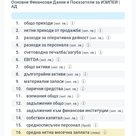
Основни Финансови Данни и Показатели за ИЗИПЕЙ |
АД
1.
общо приходи
(хил. лв.)
2.
нетни приходи от продажби
(хил. лв.)
3.
разходи за оперативна дейност
(хил. лв.)
4.
разходи за персонала
(хил. лв.)
5.
счетоводна печалба/загуба
(хил. лв.)
6.
EBITDA
(хил. лв.)
7.
общо активи
(хил. лв.)
8.
дълготрайни активи
(хил. лв.)
9.
материални запаси
(хил. лв.)
10.
парични средства
(хил. лв.)
11.
вземания общо
(хил. лв.)
12.
задължения общо
(хил. лв.)
13.
задължения към финансови институции
(хил. лв.)
14.
собствен капитал
(хил. лв.)
15.
средносписъчен персонал
(брой)
16.
средна нетна месечна заплата
(лева)