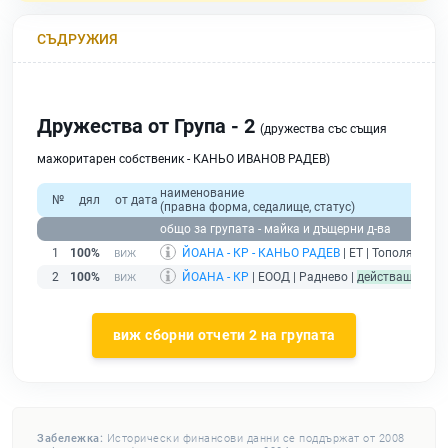
СЪДРУЖИЯ
Дружества от Група - 2
(дружества със същия
мажоритарен собственик - КАНЬО ИВАНОВ РАДЕВ)
наименование
№
дял
от дата
(правна форма, седалище, статус)
общо за групата - майка и дъщерни д-ва
1
100%
ЙОАНА - КР - КАНЬО РАДЕВ
| ЕТ | Тополяне |
бе
2
100%
ЙОАНА - КР
| ЕООД | Раднево |
действащ
виж сборни отчети 2 на групата
Забележка:
Исторически финансови данни се поддържат от 2008