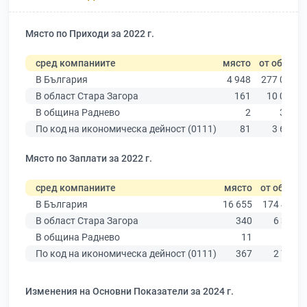
Място по Приходи за 2022 г.
сред компаниите
място
от общо
В България
4 948
277 019
В област Стара Загора
161
10 079
В община Раднево
2
304
По код на икономическа дейност (0111)
81
3 640
Място по Заплати за 2022 г.
сред компаниите
място
от общо
В България
16 655
174 403
В област Стара Загора
340
6 394
В община Раднево
11
187
По код на икономическа дейност (0111)
367
2 706
Изменения на Основни Показатели за 2024 г.