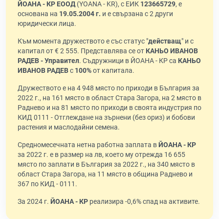
ЙОАНА - КР ЕООД
(YOANA - KR), с ЕИК
123665729
, е
основана на
19.05.2004 г.
и е свързана с 2 други
юридически лица.
Към момента дружеството е със статус "
действащ
" и с
капитал от € 2 555. Представлява се от
КАНЬО ИВАНОВ
РАДЕВ - Управител
. Съдружници в ЙОАНА - КР са
КАНЬО
ИВАНОВ РАДЕВ
с
100%
от капитала.
Дружеството е на 4 948 място по приходи в България за
2022 г., на 161 място в област Стара Загора, на 2 място в
Раднево и на 81 място по приходи в своята индустрия по
КИД 0111 - Отглеждане на зърнени (без ориз) и бобови
растения и маслодайни семена.
Средномесечната нетна работна заплата в
ЙОАНА - КР
за 2022 г. е в размер на лв, което му отрежда 16 655
място по заплати в България за 2022 г., на 340 място в
област Стара Загора, на 11 място в община Раднево и
367 по КИД - 0111.
За 2024 г.
ЙОАНА - КР
реализира -0,6% спад на активите.