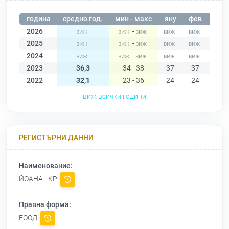
година
средно год.
мин - макс
яну
фев
мар
2026
-
2025
-
2024
-
2023
36,3
34 - 38
37
37
37
2022
32,1
23 - 36
24
24
23
виж всички години
РЕГИСТЪРНИ ДАННИ
Наименование:
ЙОАНА - КР
Правна форма:
ЕООД