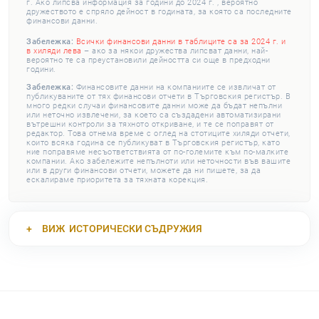
г. Ако липсва информация за години до 2024 г. , вероятно
дружеството е спряло дейност в годината, за която са последните
финансови данни.
Забележка:
Всички финансови данни в таблиците са за 2024 г. и
в хиляди лева
– ако за някои дружества липсват данни, най-
вероятно те са преустановили дейността си още в предходни
години.
Забележка:
Финансовите данни на компаниите се извличат от
публикуваните от тях финансови отчети в Търговския регистър. В
много редки случаи финансовите данни може да бъдат непълни
или неточно извлечени, за което са създадени автоматизирани
вътрешни контроли за тяхното откриване, и те се поправят от
редактор. Това отнема време с оглед на стотиците хиляди отчети,
които всяка година се публикуват в Търговския регистър, като
ние поправяме несъответствията от по-големите към по-малките
компании. Ако забележите непълноти или неточности във вашите
или в други финансови отчети, можете да ни пишете, за да
ескалираме приоритета за тяхната корекция.
ВИЖ
ИСТОРИЧЕСКИ СЪДРУЖИЯ