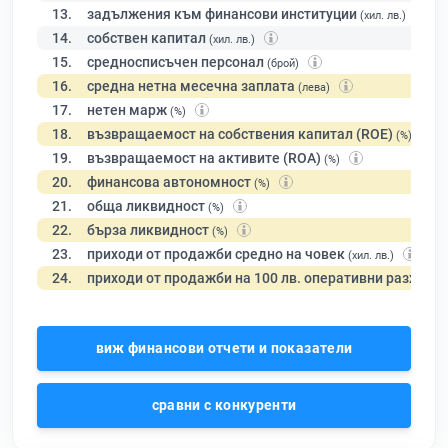
13.
задължения към финансови институции
(хил. лв.)
14.
собствен капитал
(хил. лв.)
15.
средносписъчен персонал
(брой)
16.
средна нетна месечна заплата
(лева)
17.
нетен марж
(%)
18.
възвращаемост на собствения капитал (ROE)
(%)
19.
възвращаемост на активите (ROA)
(%)
20.
финансова автономност
(%)
21.
обща ликвидност
(%)
22.
бърза ликвидност
(%)
23.
приходи от продажби средно на човек
(хил. лв.)
24.
приходи от продажби на 100 лв. оперативни разходи
виж финансови отчети и показатели
сравни с конкуренти