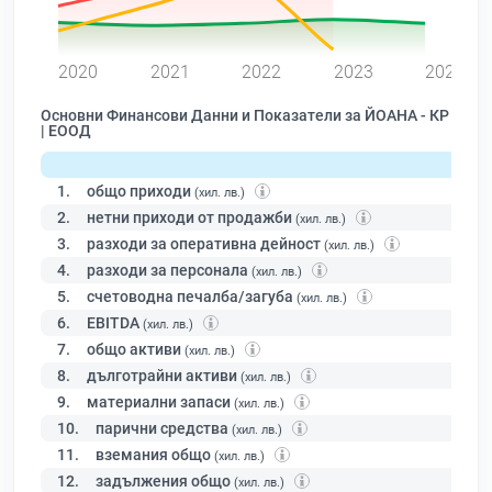
0
2020
2021
2022
2023
2024
Основни Финансови Данни и Показатели за ЙОАНА - КР
| ЕООД
1.
общо приходи
(хил. лв.)
2.
нетни приходи от продажби
(хил. лв.)
3.
разходи за оперативна дейност
(хил. лв.)
4.
разходи за персонала
(хил. лв.)
5.
счетоводна печалба/загуба
(хил. лв.)
6.
EBITDA
(хил. лв.)
7.
общо активи
(хил. лв.)
8.
дълготрайни активи
(хил. лв.)
9.
материални запаси
(хил. лв.)
10.
парични средства
(хил. лв.)
11.
вземания общо
(хил. лв.)
12.
задължения общо
(хил. лв.)