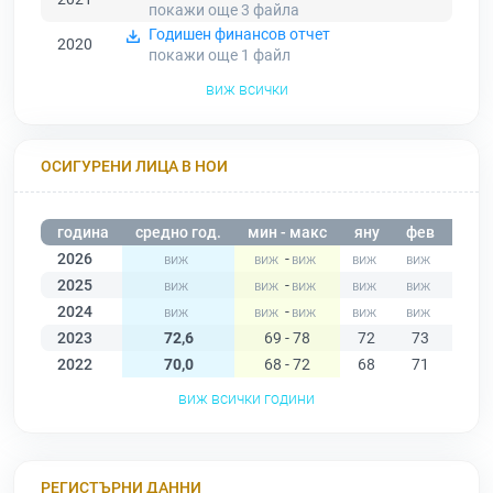
покажи още 3
файла
Годишен финансов отчет
2020
покажи още 1
файл
виж всички
ОСИГУРЕНИ ЛИЦА В НОИ
година
средно год.
мин - макс
яну
фев
мар
2026
-
2025
-
2024
-
2023
72,6
69 - 78
72
73
74
2022
70,0
68 - 72
68
71
71
виж всички години
РЕГИСТЪРНИ ДАННИ