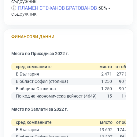
съдружник
ПЛАМЕН СТЕФАНОВ БРАТОВАНОВ
50% -
съдружник
ФИНАНСОВИ ДАННИ
Място по Приходи за 2022 г.
сред компаниите
място
от общо
В България
2 471
277 019
В област София (столица)
1 250
90 178
В община Столична
1 250
90 178
По код на икономическа дейност (4649)
15
1 440
Място по Заплати за 2022 г.
сред компаниите
място
от общо
В България
19 692
174 403