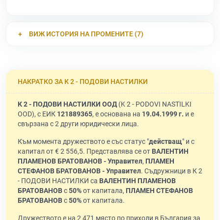
ВИЖ ИСТОРИЯ НА ПРОМЕНИТЕ (7)
НАКРАТКО ЗА К 2 - ПОДОВИ НАСТИЛКИ
К 2 - ПОДОВИ НАСТИЛКИ ООД
(K 2 - PODOVI NASTILKI
OOD), с ЕИК
121889365
, е основана на
19.04.1999 г.
и е
свързана с 2 други юридически лица.
Към момента дружеството е със статус "
действащ
" и с
капитал от € 2 556,5. Представлява се от
ВАЛЕНТИН
ПЛАМЕНОВ БРАТОВАНОВ - Управител
,
ПЛАМЕН
СТЕФАНОВ БРАТОВАНОВ - Управител
. Съдружници в К 2
- ПОДОВИ НАСТИЛКИ са
ВАЛЕНТИН ПЛАМЕНОВ
БРАТОВАНОВ
с
50%
от капитала,
ПЛАМЕН СТЕФАНОВ
БРАТОВАНОВ
с
50%
от капитала.
Дружеството е на 2 471 място по приходи в България за