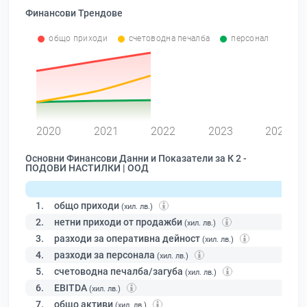
Финансови Трендове
общо приходи
счетоводна печалба
персонал
0
2020
2021
2022
2023
2024
Основни Финансови Данни и Показатели за К 2 -
ПОДОВИ НАСТИЛКИ | ООД
1.
общо приходи
(хил. лв.)
2.
нетни приходи от продажби
(хил. лв.)
3.
разходи за оперативна дейност
(хил. лв.)
4.
разходи за персонала
(хил. лв.)
5.
счетоводна печалба/загуба
(хил. лв.)
6.
EBITDA
(хил. лв.)
7.
общо активи
(хил. лв.)