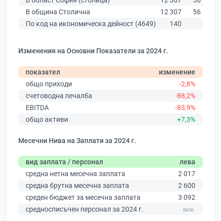
В област София (столица)
12 307
56 378
В община Столична
12 307
56 378
По код на икономическа дейност (4649)
140
874
Изменения на Основни Показатели за 2024 г.
показател
изменение
общо приходи
-2,8%
счетоводна печалба
-88,2%
EBITDA
-83,9%
общо активи
+7,3%
Месечни Нива на Заплати за 2024 г.
вид заплата / персонал
лева
средна нетна месечна заплата
2 017
средна брутна месечна заплата
2 600
среден бюджет за месечна заплата
3 092
средносписъчен персонал за 2024 г.