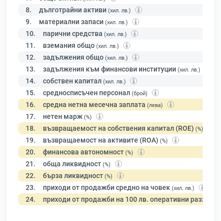
8.
дълготрайни активи
(хил. лв.)
9.
материални запаси
(хил. лв.)
10.
парични средства
(хил. лв.)
11.
вземания общо
(хил. лв.)
12.
задължения общо
(хил. лв.)
13.
задължения към финансови институции
(хил. лв.)
14.
собствен капитал
(хил. лв.)
15.
средносписъчен персонал
(брой)
16.
средна нетна месечна заплата
(лева)
17.
нетен марж
(%)
18.
възвращаемост на собствения капитал (ROE)
(%)
19.
възвращаемост на активите (ROA)
(%)
20.
финансова автономност
(%)
21.
обща ликвидност
(%)
22.
бърза ликвидност
(%)
23.
приходи от продажби средно на човек
(хил. лв.)
24.
приходи от продажби на 100 лв. оперативни разходи