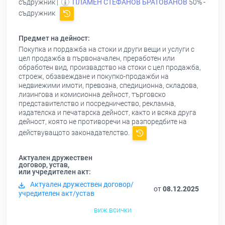
съдружник |
ПЛАМЕН СТЕФАНОВ БРАТОВАНОВ
50% -
съдружник
Предмет на дейност:
Покупка и пордажба на стоки и други вещи и услуги с
цел продажба в първоначален, преработен или
обработен вид, произвадство на стоки с цел продажба,
строеж, обзавеждане и покупко-продажби на
недвиежими имоти, превозна, спедиционна, складова,
лизингова и комисионна дейност, търговско
представителство и посредничество, рекламна,
издателска и печатарска дейност, както и всяка друга
дейност, която не противоречи на разпоредбите на
действуващото законадателство.
Актуален дружествен
договор, устав,
или учредителен акт:
Актуален дружествен договор/
от
08.12.2025
учредителен акт/устав
виж всички