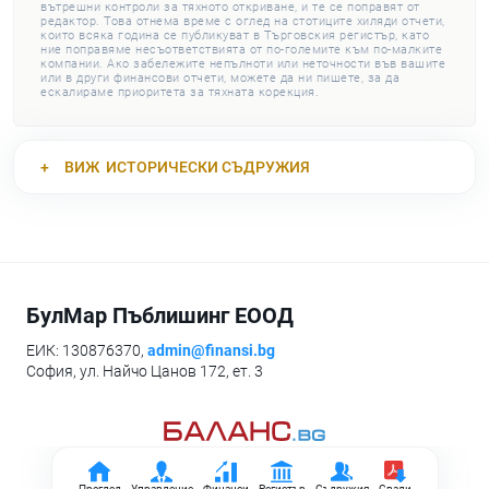
вътрешни контроли за тяхното откриване, и те се поправят от
редактор. Това отнема време с оглед на стотиците хиляди отчети,
които всяка година се публикуват в Търговския регистър, като
ние поправяме несъответствията от по-големите към по-малките
компании. Ако забележите непълноти или неточности във вашите
или в други финансови отчети, можете да ни пишете, за да
ескалираме приоритета за тяхната корекция.
ВИЖ
ИСТОРИЧЕСКИ СЪДРУЖИЯ
БулМар Пъблишинг ЕООД
ЕИК: 130876370,
admin@finansi.bg
София, ул. Найчо Цанов 172, ет. 3
Преглед
Управление
Финанси
Регистър
Съдружия
Свали