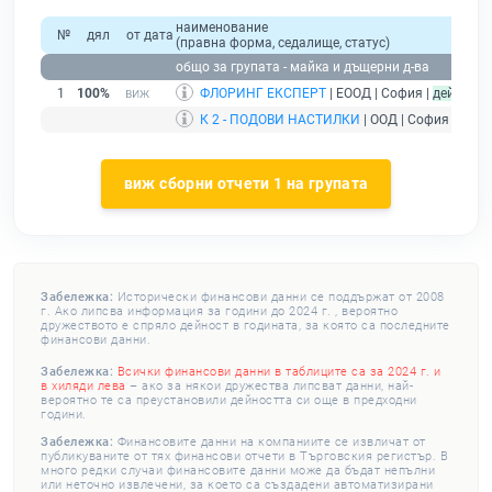
наименование
№
дял
от дата
(правна форма, седалище, статус)
общо за групата - майка и дъщерни д-ва
1
100%
ФЛОРИНГ ЕКСПЕРТ
| ЕООД | София |
действа
К 2 - ПОДОВИ НАСТИЛКИ
| ООД | София |
дейс
виж сборни отчети 1 на групата
Забележка:
Исторически финансови данни се поддържат от 2008
г. Ако липсва информация за години до 2024 г. , вероятно
дружеството е спряло дейност в годината, за която са последните
финансови данни.
Забележка:
Всички финансови данни в таблиците са за 2024 г. и
в хиляди лева
– ако за някои дружества липсват данни, най-
вероятно те са преустановили дейността си още в предходни
години.
Забележка:
Финансовите данни на компаниите се извличат от
публикуваните от тях финансови отчети в Търговския регистър. В
много редки случаи финансовите данни може да бъдат непълни
или неточно извлечени, за което са създадени автоматизирани