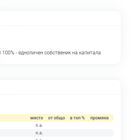
В
100% - едноличен собственик на капитала
място
от общо
в топ %
промяна
n.a.
n.a.