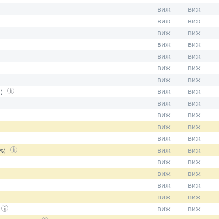
.)
(%)