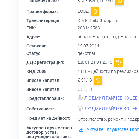
К И К БИЛД ГРУП
Наименование:
ЕООД
Правна форма:
Транслитерация:
K & K Build Group Ltd.
ЕИК:
203142583
област Благоевград, Благое
Адрес:
Основана:
15.07.2014
Статус:
действащ
Да, от 21.01.2015
ДДС регистрация:
КИД 2008:
4110 - Дейности по реализира
€ 51,13
Вписан капитал:
Внесен капитал:
€ 51,13
ЛЮДМИЛ РАЙЧЕВ КОЦЕВ
Представляващи:
ЛЮДМИЛ РАЙЧЕВ КОЦЕВ
Собственост:
Предмет на дейност:
Строителство, ремонт и под
Актуален дружествен
Актуален дружествен дог
договор, устав,
или учредителен акт: