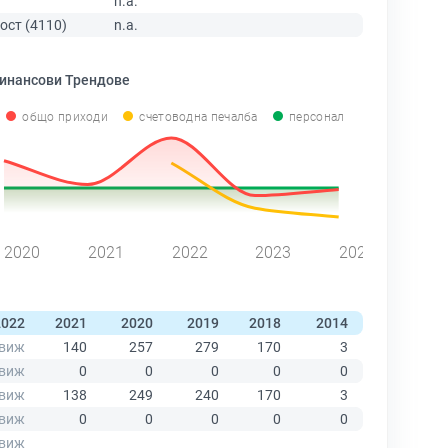
n.a.
ост (4110)
n.a.
инансови Трендове
общо приходи
счетоводна печалба
персонал
2020
2021
2022
2023
2024
2022
2021
2020
2019
2018
2014