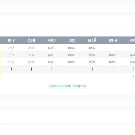
яну
фев
мар
апр
май
юни
юл
1
1
1
1
1
1
1
1
виж всички години