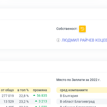
Собственост:
ЛЮДМИЛ РАЙЧЕВ КОЦЕ
Място по Заплати за 2022 г.
от общо
в топ %
промяна
сред компаниите
56 835
277 019
22,8 %
В България
3 213
13 529
23,2 %
В област Благоевград