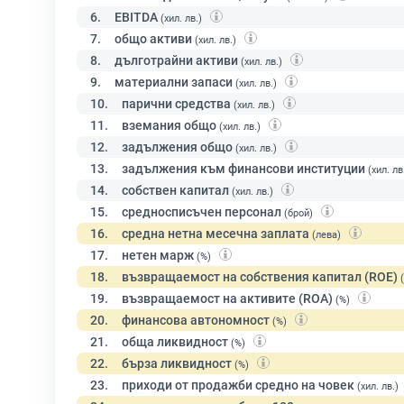
6.
EBITDA
(хил. лв.)
7.
общо активи
(хил. лв.)
8.
дълготрайни активи
(хил. лв.)
9.
материални запаси
(хил. лв.)
10.
парични средства
(хил. лв.)
11.
вземания общо
(хил. лв.)
12.
задължения общо
(хил. лв.)
13.
задължения към финансови институции
(хил. лв
14.
собствен капитал
(хил. лв.)
15.
средносписъчен персонал
(брой)
16.
средна нетна месечна заплата
(лева)
17.
нетен марж
(%)
18.
възвращаемост на собствения капитал (ROE)
19.
възвращаемост на активите (ROA)
(%)
20.
финансова автономност
(%)
21.
обща ликвидност
(%)
22.
бърза ликвидност
(%)
23.
приходи от продажби средно на човек
(хил. лв.)