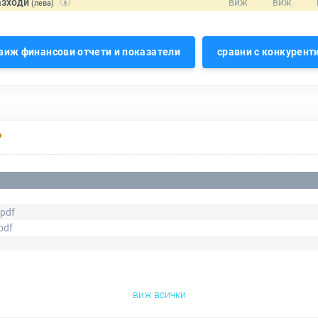
азходи
(лева)
виж финансови отчети и показатели
сравни с конкурент
Р
.pdf
pdf
виж всички