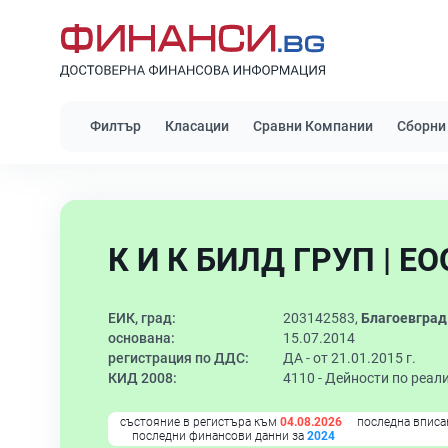
Филтър
Класации
Сравни Компании
Сборни
К И К БИЛД ГРУП | Е
ЕИК, град:
203142583,
Благоевград
основана:
15.07.2014
регистрация по ДДС:
ДА - от 21.01.2015 г.
КИД 2008:
4110 -
Дейности по реали
състояние в регистъра към
04.08.2026
последна вписа
последни финансови данни за
2024