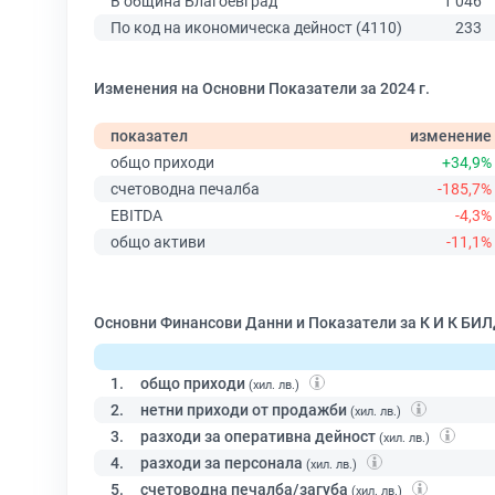
В община Благоевград
1 046
По код на икономическа дейност (4110)
233
Изменения на Основни Показатели за 2024 г.
показател
изменение
общо приходи
+34,9%
счетоводна печалба
-185,7%
EBITDA
-4,3%
общо активи
-11,1%
Основни Финансови Данни и Показатели за К И К БИ
1.
общо приходи
(хил. лв.)
2.
нетни приходи от продажби
(хил. лв.)
3.
разходи за оперативна дейност
(хил. лв.)
4.
разходи за персонала
(хил. лв.)
5.
счетоводна печалба/загуба
(хил. лв.)