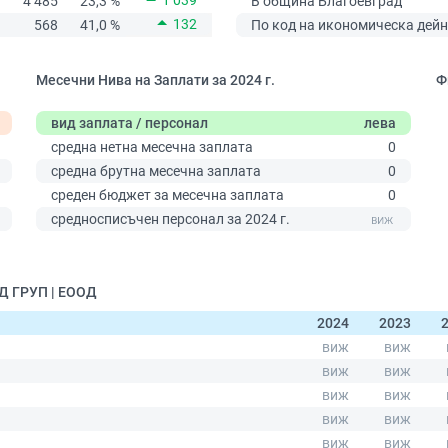
1 039
4 485
23,3 %
В община Благоевград
132
568
41,0 %
По код на икономическа дейн
Месечни Нива на Заплати за 2024 г.
Ф
вид заплата / персонал
лева
средна нетна месечна заплата
0
средна брутна месечна заплата
0
среден бюджет за месечна заплата
0
0
средносписъчен персонал за 2024 г.
ЛД ГРУП | ЕООД
2024
2023