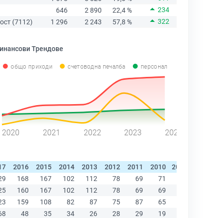
234
646
2 890
22,4 %
322
ост (7112)
1 296
2 243
57,8 %
инансови Трендове
общо приходи
счетоводна печалба
персонал
2020
2021
2022
2023
2024
17
2016
2015
2014
2013
2012
2011
2010
2009
2008