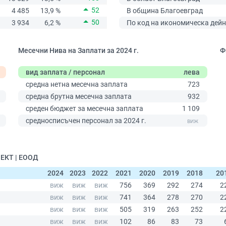
52
4 485
13,9 %
В община Благоевград
50
3 934
6,2 %
По код на икономическа дейн
Месечни Нива на Заплати за 2024 г.
Ф
вид заплата / персонал
лева
средна нетна месечна заплата
723
средна брутна месечна заплата
932
среден бюджет за месечна заплата
1 109
0
средносписъчен персонал за 2024 г.
ОЕКТ | ЕООД
2024
2023
2022
2021
2020
2019
2018
20