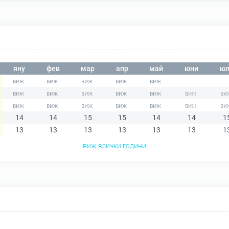
яну
фев
мар
апр
май
юни
юл
14
14
15
15
14
14
1
13
13
13
13
13
13
1
виж всички години