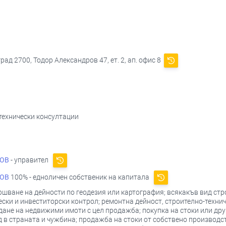
ад 2700, Тодор Александров 47, ет. 2, ап. офис 8
 технически консултации
ОВ
- управител
ОВ
100% - едноличен собственик на капитала
ршване на дейности по геодезия или картография; всякакъв вид ст
ски и инвеститорски контрол; ремонтна дейност, строително-технич
ане на недвижими имоти с цел продажба; покупка на стоки или друг
 в страната и чужбина; продажба на стоки от собствено производс