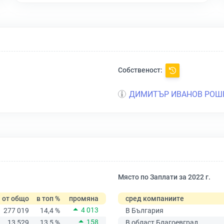
Собственост:
ДИМИТЪР ИВАНОВ РОШ
Място по Заплати за 2022 г.
от общо
в топ %
промяна
сред компаниите
4 013
277 019
14,4 %
В България
158
13 529
13,5 %
В област Благоевград