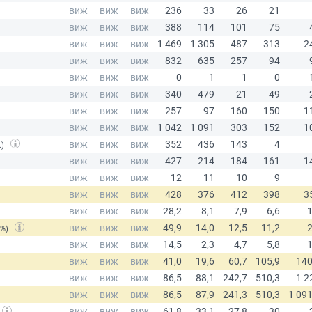
.)
(%)