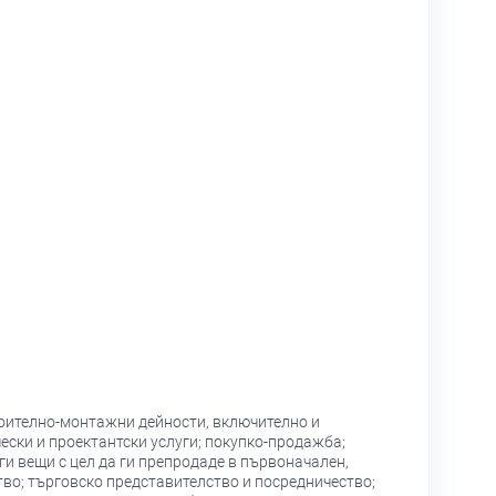
роително-монтажни дейности, включително и
ески и проектантски услуги; покупко-продажба;
и вещи с цел да ги препродаде в първоначален,
тво; търговско представителство и посредничество;