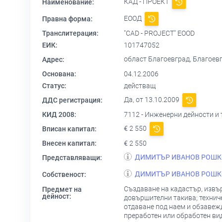
КАД - ПРОЕКТ
Наименование:
ЕООД
Правна форма:
Транслитерация:
"CAD - PROJECT" EOOD
ЕИК:
101747052
област Благоевград, Благоевгр
Адрес:
Основана:
04.12.2006
Статус:
действащ
Да, от 13.10.2009
ДДС регистрация:
КИД 2008:
7112 - Инженерни дейности и
€ 2 550
Вписан капитал:
Внесен капитал:
€ 2 550
ДИМИТЪР ИВАНОВ РОШК
Представляващи:
ДИМИТЪР ИВАНОВ РОШК
Собственост:
Създаване на кадастър, извъ
Предмет на
дейност:
довършителни такива; техниче
отдаване под наем и обзавежд
преработен или обработен вид