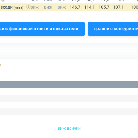
азходи
(лева)
виж финансови отчети и показатели
сравни с конкурент
Р
виж всички