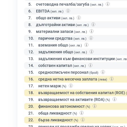
5.
счетоводна печалба/загуба
(хил. лв.)
6.
EBITDA
(хил. лв.)
7.
общо активи
(хил. лв.)
8.
дълготрайни активи
(хил. лв.)
9.
материални запаси
(хил. лв.)
10.
парични средства
(хил. лв.)
11.
вземания общо
(хил. лв.)
12.
задължения общо
(хил. лв.)
13.
задължения към финансови институции
(хил. лв
14.
собствен капитал
(хил. лв.)
15.
средносписъчен персонал
(брой)
16.
средна нетна месечна заплата
(лева)
17.
нетен марж
(%)
18.
възвращаемост на собствения капитал (ROE)
19.
възвращаемост на активите (ROA)
(%)
20.
финансова автономност
(%)
21.
обща ликвидност
(%)
22.
бърза ликвидност
(%)
23.
приходи от продажби средно на човек