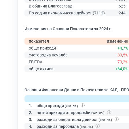
В община Благоевград
625
По код на икономическа дейност (7112)
244
Изменения на Основни Показатели за 2024 г.
показател
изменение
общо приходи
+4,7%
счетоводна печалба
-83,5%
EBITDA
-73,2%
общо активи
+64,0%
Основни Финансови Данни и Показатели за КАД - ПР
1.
общо приходи
(хил. лв.)
2.
нетни приходи от продажби
(хил. лв.)
3.
разходи за оперативна дейност
(хил. лв.)
4.
разходи за персонала
(хил. лв.)