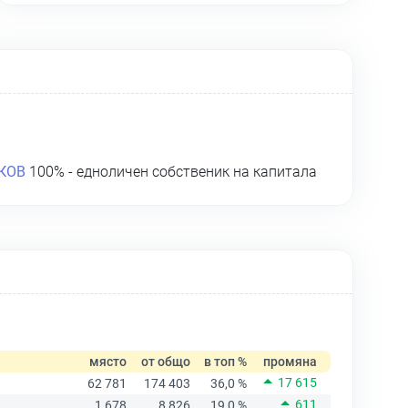
КОВ
100% - едноличен собственик на капитала
място
от общо
в топ %
промяна
17 615
62 781
174 403
36,0 %
611
1 678
8 826
19,0 %