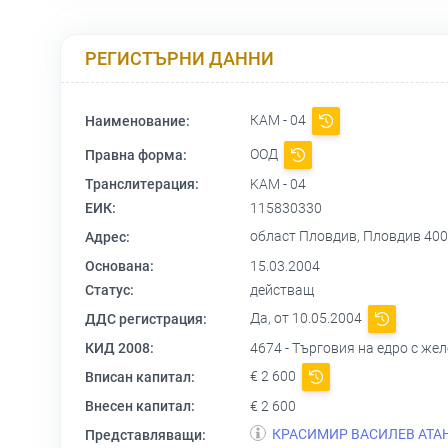
РЕГИСТЪРНИ ДАННИ
КАМ - 04
Наименование:
ООД
Правна форма:
Транслитерация:
KAM - 04
ЕИК:
115830330
област Пловдив, Пловдив 400
Адрес:
Основана:
15.03.2004
Статус:
действащ
Да, от 10.05.2004
ДДС регистрация:
КИД 2008:
4674 - Търговия на едро с же
€ 2 600
Вписан капитал:
Внесен капитал:
€ 2 600
КРАСИМИР ВАСИЛЕВ АТА
Представляващи: