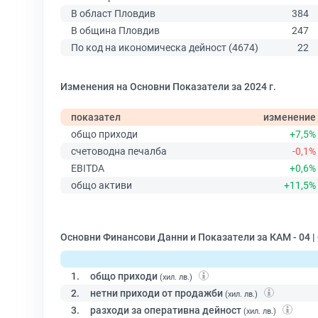
В област Пловдив
384
В община Пловдив
247
По код на икономическа дейност (4674)
22
Изменения на Основни Показатели за 2024 г.
показател
изменение
общо приходи
+7,5%
счетоводна печалба
-0,1%
EBITDA
+0,6%
общо активи
+11,5%
Основни Финансови Данни и Показатели за КАМ - 04 
1.
общо приходи
(хил. лв.)
2.
нетни приходи от продажби
(хил. лв.)
3.
разходи за оперативна дейност
(хил. лв.)