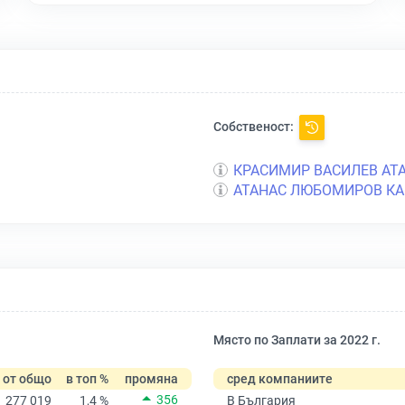
Собственост:
КРАСИМИР ВАСИЛЕВ АТ
АТАНАС ЛЮБОМИРОВ К
Място по Заплати за 2022 г.
от общо
в топ %
промяна
сред компаниите
356
277 019
1,4 %
В България