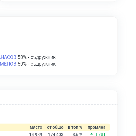
АНАСОВ
50% - съдружник
АМЕНОВ
50% - съдружник
място
от общо
в топ %
промяна
1 781
14 989
174 403
8,6 %