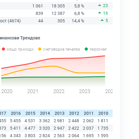
23
1 061
18 305
5,8 %
16
839
12 387
6,8 %
5
ост (4674)
44
305
14,4 %
инансови Трендове
общо приходи
счетоводна печалба
персонал
2020
2021
2022
2023
2024
017
2016
2015
2014
2013
2012
2011
2010
2009
200