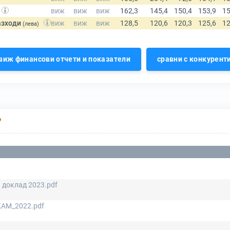
азходи
(лева)
виж финансови отчети и показатели
сравни с конкурент
Р
 доклад 2023.pdf
KAM_2022.pdf