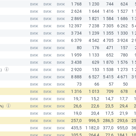
.)
(%)