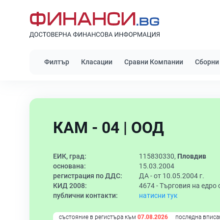
Филтър
Класации
Сравни Компании
Сборни
КАМ - 04 | ООД
ЕИК, град:
115830330,
Пловдив
основана:
15.03.2004
регистрация по ДДС:
ДА - от 10.05.2004 г.
КИД 2008:
4674 -
Търговия на едро 
публични контакти:
натисни тук
състояние в регистъра към
07.08.2026
последна вписа