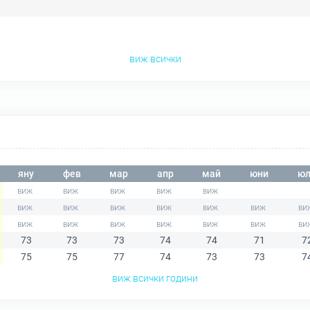
виж всички
яну
фев
мар
апр
май
юни
юл
73
73
73
74
74
71
7
75
75
77
74
73
73
7
виж всички години