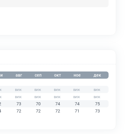
и
авг
сеп
окт
ное
дек
2
73
70
74
74
75
4
72
72
72
71
73