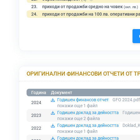
23.
приходи от продажби средно на човек
(хил. лв.)
24.
приходи от продажби на 100 лв. оперативни р
ОРИГИНАЛНИ ФИНАНСОВИ ОТЧЕТИ ОТ Т
Година
Документ
Годишен финансов отчет
GFO 2024.pdf
2024
покажи още 1
файл
Годишен доклад за дейността
Годишен
2023
покажи още 2
файла
Годишен доклад за дейността
Doklad_
2022
покажи още 1
файл
Годишен доклад за дейността