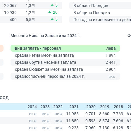
5
29 067
1,3 %
В област Пловдив
20
19 939
1,2 %
В община Пловдив
5
400
5,5 %
По код на икономическа дейн
Месечни Нива на Заплати за 2024 г.
Ф
вид заплата / персонал
лева
средна нетна месечна заплата
1 894
средна брутна месечна заплата
2 441
среден бюджет за месечна заплата
2 904
0
средносписъчен персонал за 2024 г.
| ООД
2024
2023
2022
2021
2020
2019
2018
2