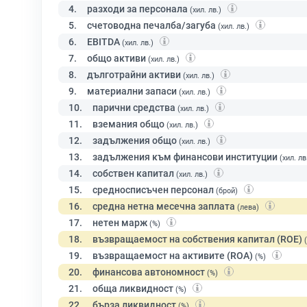
4.
разходи за персонала
(хил. лв.)
5.
счетоводна печалба/загуба
(хил. лв.)
6.
EBITDA
(хил. лв.)
7.
общо активи
(хил. лв.)
8.
дълготрайни активи
(хил. лв.)
9.
материални запаси
(хил. лв.)
10.
парични средства
(хил. лв.)
11.
вземания общо
(хил. лв.)
12.
задължения общо
(хил. лв.)
13.
задължения към финансови институции
(хил. лв
14.
собствен капитал
(хил. лв.)
15.
средносписъчен персонал
(брой)
16.
средна нетна месечна заплата
(лева)
17.
нетен марж
(%)
18.
възвращаемост на собствения капитал (ROE)
19.
възвращаемост на активите (ROA)
(%)
20.
финансова автономност
(%)
21.
обща ликвидност
(%)
22.
бърза ликвидност
(%)