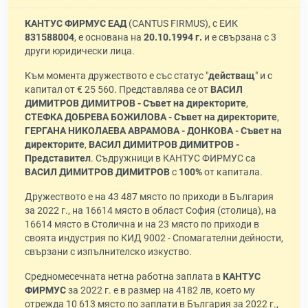
КАНТУС ФИРМУС ЕАД
(CANTUS FIRMUS), с ЕИК
831588004
, е основана на
20.10.1994 г.
и е свързана с 3
други юридически лица.
Към момента дружеството е със статус "
действащ
" и с
капитал от € 25 560. Представлява се от
ВАСИЛ
ДИМИТРОВ ДИМИТРОВ - Съвет на директорите
,
СТЕФКА ДОБРЕВА БОЖИЛОВА - Съвет на директорите
,
ГЕРГАНА НИКОЛАЕВА АВРАМОВА - ДОНКОВА - Съвет на
директорите
,
ВАСИЛ ДИМИТРОВ ДИМИТРОВ -
Представител
. Съдружници в КАНТУС ФИРМУС са
ВАСИЛ ДИМИТРОВ ДИМИТРОВ
с
100%
от капитала.
Дружеството е на 43 487 място по приходи в България
за 2022 г., на 16614 място в област София (столица), на
16614 място в Столична и на 23 място по приходи в
своята индустрия по КИД 9002 - Спомагателни дейности,
свързани с изпълнителско изкуство.
Средномесечната нетна работна заплата в
КАНТУС
ФИРМУС
за 2022 г. е в размер на 4182 лв, което му
отрежда 10 613 място по заплати в България за 2022 г.,