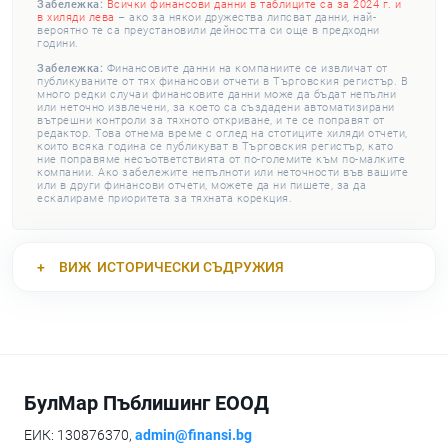
Забележка:
Всички финансови данни в таблиците са за 2024 г. и
в хиляди лева
– ако за някои дружества липсват данни, най-
вероятно те са преустановили дейността си още в предходни
години.
Забележка:
Финансовите данни на компаниите се извличат от
публикуваните от тях финансови отчети в Търговския регистър. В
много редки случаи финансовите данни може да бъдат непълни
или неточно извлечени, за което са създадени автоматизирани
вътрешни контроли за тяхното откриване, и те се поправят от
редактор. Това отнема време с оглед на стотиците хиляди отчети,
които всяка година се публикуват в Търговския регистър, като
ние поправяме несъответствията от по-големите към по-малките
компании. Ако забележите непълноти или неточности във вашите
или в други финансови отчети, можете да ни пишете, за да
ескалираме приоритета за тяхната корекция.
ВИЖ
ИСТОРИЧЕСКИ СЪДРУЖИЯ
БулМар Пъблишинг ЕООД
ЕИК: 130876370,
admin@finansi.bg