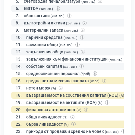
5.
счетоводна печалба/загуба
(хил. лв.)
6.
EBITDA
(хил. лв.)
7.
общо активи
(хил. лв.)
8.
дълготрайни активи
(хил. лв.)
9.
материални запаси
(хил. лв.)
10.
парични средства
(хил. лв.)
11.
вземания общо
(хил. лв.)
12.
задължения общо
(хил. лв.)
13.
задължения към финансови институции
(хил. лв.)
14.
собствен капитал
(хил. лв.)
15.
средносписъчен персонал
(брой)
16.
средна нетна месечна заплата
(лева)
17.
нетен марж
(%)
18.
възвращаемост на собствения капитал (ROE)
(%)
19.
възвращаемост на активите (ROA)
(%)
20.
финансова автономност
(%)
21.
обща ликвидност
(%)
22.
бърза ликвидност
(%)
23.
приходи от продажби средно на човек
(хил. лв.)