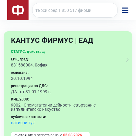
КАНТУС ФИРМУС | ЕАД
СТАТУС:
действащ
ЕИК, град:
831588004,
София
основана:
20.10.1994
регистрация по ДДС:
ДА - от 31.01.1999 г.
КИД 2008:
9002 -
Спомагателни дейности, свързани с
изпълнителско изкуство
публични контакти:
натисни тук
състояние в регистъра към
05.08.2026