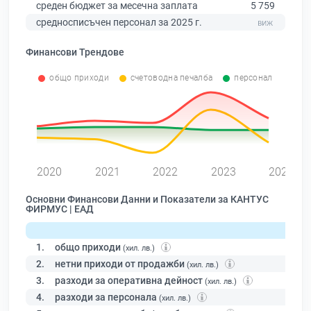
среден бюджет за месечна заплата
5 759
средносписъчен персонал за 2025 г.
Финансови Трендове
общо приходи
счетоводна печалба
персонал
0
2020
2021
2022
2023
2024
Основни Финансови Данни и Показатели за КАНТУС
ФИРМУС | ЕАД
1.
общо приходи
(хил. лв.)
2.
нетни приходи от продажби
(хил. лв.)
3.
разходи за оперативна дейност
(хил. лв.)
4.
разходи за персонала
(хил. лв.)