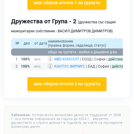
виж сборни отчети 1 на групата
Дружества от Група - 2
(дружества със същия
мажоритарен собственик - ВАСИЛ ДИМИТРОВ ДИМИТРОВ)
наименование
о
№
дял
от дата
(правна форма, седалище, статус)
прих
общо за групата - майка и дъщерни д-ва
1
100%
МВ2 КОНСУЛТ
| ЕООД | София |
действащ
2
100%
КАНТУС ФИРМУС
| ЕАД | София |
действащ
виж сборни отчети 2 на групата
Забележка:
Исторически финансови данни се поддържат от 2008
г. Ако липсва информация за години до 2024 г. , вероятно
дружеството е спряло дейност в годината, за която са последните
финансови данни.