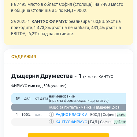
на 7493 място в област София (столица), на 7493 място
в община Столична и 5 по КИД - 9002.
За 2025 г.
КАНТУС ФИРМУС
реализира 100,8% ръст на
приходите, 1 473,3% ръст на печалбата, 431,4% ръст на
EBITDA, -6,2% спад на активите.
СЪДРУЖИЯ
Дъщерни Дружества - 1
(в които КАНТУС
ФИРМУС има над 50% участие)
наименование
№
дял
от дата
(правна форма, седалище, статус)
общо за групата - майка и дъщерни д-ва
1
100%
РАДИО КЛАСИК А
| ЕООД | София |
действащ
КАНТУС ФИРМУС
| ЕАД | София |
действащ
- 