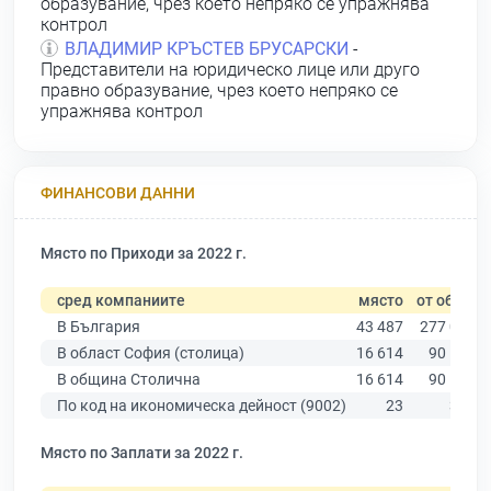
образувание, чрез което непряко се упражнява
контрол
ВЛАДИМИР КРЪСТЕВ БРУСАРСКИ
-
Представители на юридическо лице или друго
правно образувание, чрез което непряко се
упражнява контрол
ФИНАНСОВИ ДАННИ
Място по Приходи за 2022 г.
сред компаниите
място
от общо
В България
43 487
277 019
В област София (столица)
16 614
90 178
В община Столична
16 614
90 178
По код на икономическа дейност (9002)
23
317
Място по Заплати за 2022 г.