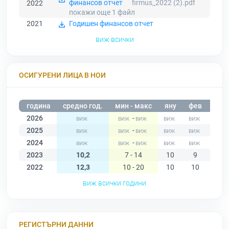
финансов отчет
firmus_2022 (2).pdf
2022
покажи още 1
файл
2021
Годишен финансов отчет
виж всички
ОСИГУРЕНИ ЛИЦА В НОИ
година
средно год.
мин - макс
яну
фев
мар
2026
-
2025
-
2024
-
2023
10,2
7 - 14
10
9
12
2022
12,3
10 - 20
10
10
10
виж всички години
РЕГИСТЪРНИ ДАННИ