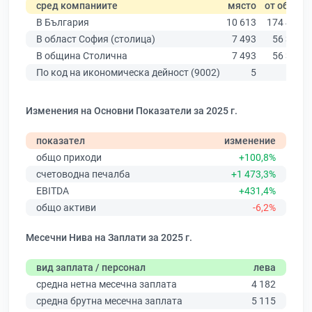
сред компаниите
място
от общо
В България
10 613
174 403
В област София (столица)
7 493
56 378
В община Столична
7 493
56 378
По код на икономическа дейност (9002)
5
156
Изменения на Основни Показатели за 2025 г.
показател
изменение
общо приходи
+100,8%
счетоводна печалба
+1 473,3%
EBITDA
+431,4%
общо активи
-6,2%
Месечни Нива на Заплати за 2025 г.
вид заплата / персонал
лева
средна нетна месечна заплата
4 182
средна брутна месечна заплата
5 115