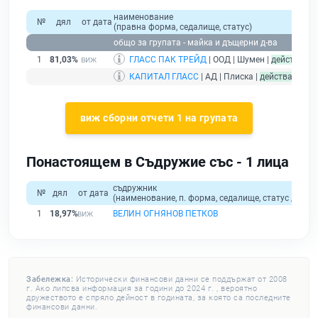
наименование
№
дял
от дата
(правна форма, седалище, статус)
общо за групата - майка и дъщерни д-ва
1
81,03%
ГЛАСС ПАК ТРЕЙД
| ООД | Шумен |
действащ
КАПИТАЛ ГЛАСС
| АД | Плиска |
действащ
- др
виж сборни отчети 1 на групата
Понастоящем в Съдружие със - 1 лица
съдружник
№
дял
от дата
(наименование, п. форма, седалище, статус / физи
1
18,97%
ВЕЛИН ОГНЯНОВ ПЕТКОВ
Забележка:
Исторически финансови данни се поддържат от 2008
г. Ако липсва информация за години до 2024 г. , вероятно
дружеството е спряло дейност в годината, за която са последните
финансови данни.