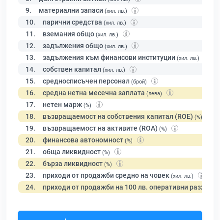
9.
материални запаси
(хил. лв.)
10.
парични средства
(хил. лв.)
11.
вземания общо
(хил. лв.)
12.
задължения общо
(хил. лв.)
13.
задължения към финансови институции
(хил. лв.)
14.
собствен капитал
(хил. лв.)
15.
средносписъчен персонал
(брой)
16.
средна нетна месечна заплата
(лева)
17.
нетен марж
(%)
18.
възвращаемост на собствения капитал (ROE)
(%)
19.
възвращаемост на активите (ROA)
(%)
20.
финансова автономност
(%)
21.
обща ликвидност
(%)
22.
бърза ликвидност
(%)
23.
приходи от продажби средно на човек
(хил. лв.)
24.
приходи от продажби на 100 лв. оперативни разходи