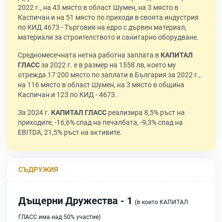
2022 г., на 43 място в област Шумен, на 3 място в
Каспичан и на 51 място по приходи в своята индустрия
по КИД 4673 - Търговия на едро с дървен материал,
материали за строителството и санитарно оборудване.
Средномесечната нетна работна заплата в
КАПИТАЛ
ГЛАСС
за 2022 г. е в размер на 1558 лв, което му
отрежда 17 200 място по заплати в България за 2022 г.,
на 116 място в област Шумен, на 3 място в община
Каспичан и 123 по КИД - 4673.
За 2024 г.
КАПИТАЛ ГЛАСС
реализира 8,5% ръст на
приходите, -16,6% спад на печалбата, -9,3% спад на
EBITDA, 21,5% ръст на активите.
СЪДРУЖИЯ
Дъщерни Дружества - 1
(в които КАПИТАЛ
ГЛАСС има над 50% участие)