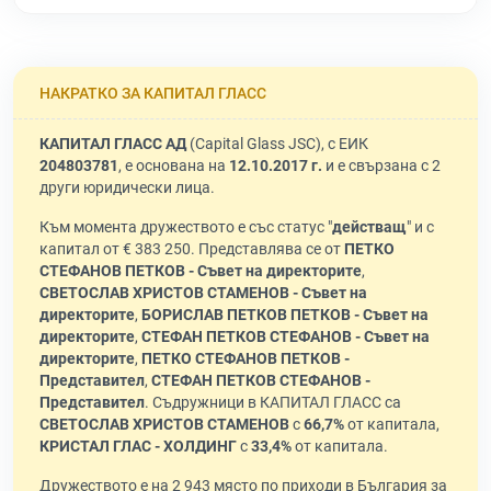
НАКРАТКО ЗА КАПИТАЛ ГЛАСС
КАПИТАЛ ГЛАСС АД
(Capital Glass JSC), с ЕИК
204803781
, е основана на
12.10.2017 г.
и е свързана с 2
други юридически лица.
Към момента дружеството е със статус "
действащ
" и с
капитал от € 383 250. Представлява се от
ПЕТКО
СТЕФАНОВ ПЕТКОВ - Съвет на директорите
,
СВЕТОСЛАВ ХРИСТОВ СТАМЕНОВ - Съвет на
директорите
,
БОРИСЛАВ ПЕТКОВ ПЕТКОВ - Съвет на
директорите
,
СТЕФАН ПЕТКОВ СТЕФАНОВ - Съвет на
директорите
,
ПЕТКО СТЕФАНОВ ПЕТКОВ -
Представител
,
СТЕФАН ПЕТКОВ СТЕФАНОВ -
Представител
. Съдружници в КАПИТАЛ ГЛАСС са
СВЕТОСЛАВ ХРИСТОВ СТАМЕНОВ
с
66,7%
от капитала,
КРИСТАЛ ГЛАС - ХОЛДИНГ
с
33,4%
от капитала.
Дружеството е на 2 943 място по приходи в България за