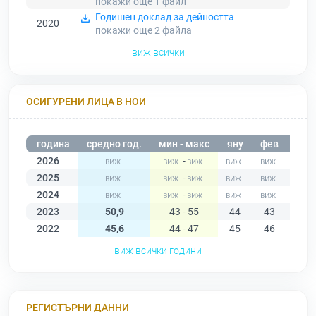
покажи още 1
файл
Годишен доклад за дейността
2020
покажи още 2
файла
виж всички
ОСИГУРЕНИ ЛИЦА В НОИ
година
средно год.
мин - макс
яну
фев
мар
2026
-
2025
-
2024
-
2023
50,9
43 - 55
44
43
49
2022
45,6
44 - 47
45
46
46
виж всички години
РЕГИСТЪРНИ ДАННИ