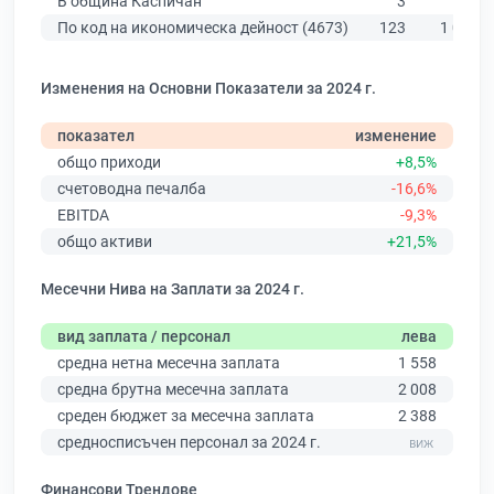
В община Каспичан
3
63
По код на икономическа дейност (4673)
123
1 002
Изменения на Основни Показатели за 2024 г.
показател
изменение
общо приходи
+8,5%
счетоводна печалба
-16,6%
EBITDA
-9,3%
общо активи
+21,5%
Месечни Нива на Заплати за 2024 г.
вид заплата / персонал
лева
средна нетна месечна заплата
1 558
средна брутна месечна заплата
2 008
среден бюджет за месечна заплата
2 388
средносписъчен персонал за 2024 г.
Финансови Трендове