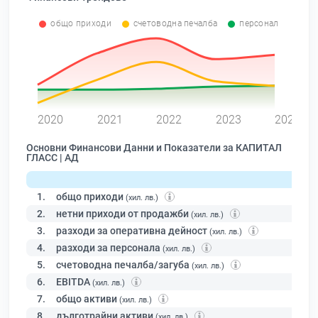
общо приходи
счетоводна печалба
персонал
0
2020
2021
2022
2023
2024
Основни Финансови Данни и Показатели за КАПИТАЛ
ГЛАСС | АД
1.
общо приходи
(хил. лв.)
2.
нетни приходи от продажби
(хил. лв.)
3.
разходи за оперативна дейност
(хил. лв.)
4.
разходи за персонала
(хил. лв.)
5.
счетоводна печалба/загуба
(хил. лв.)
6.
EBITDA
(хил. лв.)
7.
общо активи
(хил. лв.)
8.
дълготрайни активи
(хил. лв.)