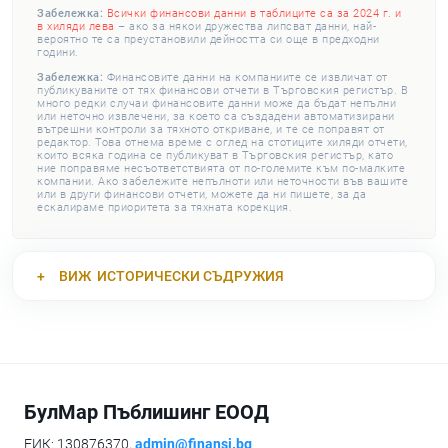
Забележка:
Всички финансови данни в таблиците са за 2024 г. и
в хиляди лева
– ако за някои дружества липсват данни, най-
вероятно те са преустановили дейността си още в предходни
години.
Забележка:
Финансовите данни на компаниите се извличат от
публикуваните от тях финансови отчети в Търговския регистър. В
много редки случаи финансовите данни може да бъдат непълни
или неточно извлечени, за което са създадени автоматизирани
вътрешни контроли за тяхното откриване, и те се поправят от
редактор. Това отнема време с оглед на стотиците хиляди отчети,
които всяка година се публикуват в Търговския регистър, като
ние поправяме несъответствията от по-големите към по-малките
компании. Ако забележите непълноти или неточности във вашите
или в други финансови отчети, можете да ни пишете, за да
ескалираме приоритета за тяхната корекция.
ВИЖ
ИСТОРИЧЕСКИ СЪДРУЖИЯ
БулМар Пъблишинг ЕООД
ЕИК: 130876370,
admin@finansi.bg