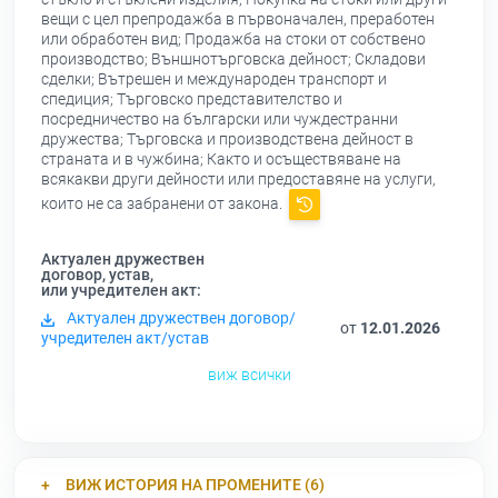
вещи с цел препродажба в първоначален, преработен
или обработен вид; Продажба на стоки от собствено
производство; Външнотърговска дейност; Складови
сделки; Вътрешен и международен транспорт и
спедиция; Търговско представителство и
посредничество на български или чуждестранни
дружества; Търговска и производствена дейност в
страната и в чужбина; Както и осъществяване на
всякакви други дейности или предоставяне на услуги,
които не са забранени от закона.
Актуален дружествен
договор, устав,
или учредителен акт:
Актуален дружествен договор/
от
12.01.2026
учредителен акт/устав
виж всички
ВИЖ ИСТОРИЯ НА ПРОМЕНИТЕ (6)