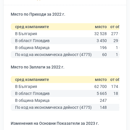
Място по Приходи за 2022 г.
сред компаниите
място
от общо
В България
32 528
277 019
В област Пловдив
3 450
29 067
В община Марица
196
1 033
По код на икономическа дейност (4775)
60
1 070
Място по Заплати за 2022 г.
сред компаниите
място
от общо
В България
62 700
174 403
В област Пловдив
5 665
18 305
В община Марица
247
712
По код на икономическа дейност (4775)
148
600
Изменения на Основни Показатели за 2023 г.