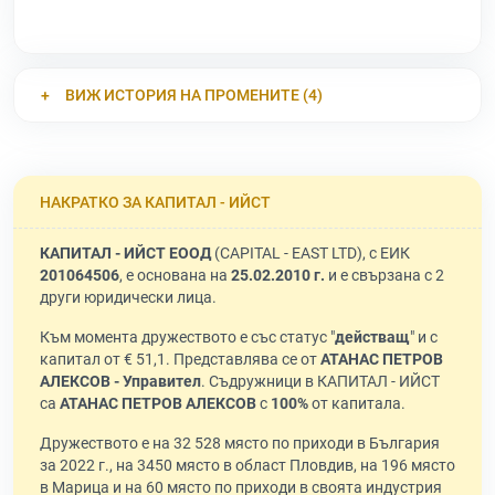
ВИЖ ИСТОРИЯ НА ПРОМЕНИТЕ (4)
НАКРАТКО ЗА КАПИТАЛ - ИЙСТ
КАПИТАЛ - ИЙСТ ЕООД
(CAPITAL - EAST LTD), с ЕИК
201064506
, е основана на
25.02.2010 г.
и е свързана с 2
други юридически лица.
Към момента дружеството е със статус "
действащ
" и с
капитал от € 51,1. Представлява се от
АТАНАС ПЕТРОВ
АЛЕКСОВ - Управител
. Съдружници в КАПИТАЛ - ИЙСТ
са
АТАНАС ПЕТРОВ АЛЕКСОВ
с
100%
от капитала.
Дружеството е на 32 528 място по приходи в България
за 2022 г., на 3450 място в област Пловдив, на 196 място
в Марица и на 60 място по приходи в своята индустрия