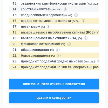
13.
задължения към финансови институции
(хил. лв.)
14.
собствен капитал
(хил. лв.)
15.
средносписъчен персонал
(брой)
16.
средна нетна месечна заплата
(лева)
17.
нетен марж
(%)
18.
възвращаемост на собствения капитал (ROE)
(%)
19.
възвращаемост на активите (ROA)
(%)
20.
финансова автономност
(%)
21.
обща ликвидност
(%)
22.
бърза ликвидност
(%)
23.
приходи от продажби средно на човек
(хил. лв.)
24.
приходи от продажби на 100 лв. оперативни разходи
виж финансови отчети и показатели
сравни с конкуренти