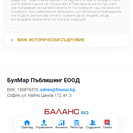
редактор. Това отнема време с оглед на стотиците хиляди отчети,
които всяка година се публикуват в Търговския регистър, като
ние поправяме несъответствията от по-големите към по-малките
компании. Ако забележите непълноти или неточности във вашите
или в други финансови отчети, можете да ни пишете, за да
ескалираме приоритета за тяхната корекция.
ВИЖ
ИСТОРИЧЕСКИ СЪДРУЖИЯ
БулМар Пъблишинг ЕООД
ЕИК: 130876370,
admin@finansi.bg
София, ул. Найчо Цанов 172, ет. 3
Преглед
Управление
Финанси
Регистър
Съдружия
Свали