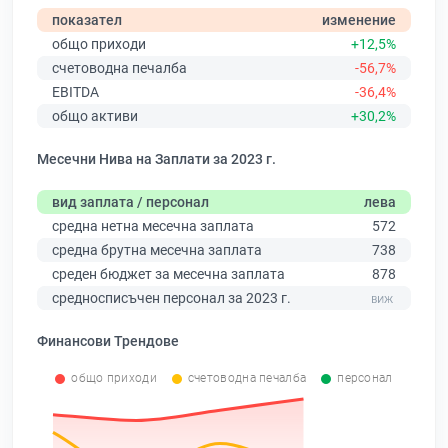
показател
изменение
общо приходи
+12,5%
счетоводна печалба
-56,7%
EBITDA
-36,4%
общо активи
+30,2%
Месечни Нива на Заплати за 2023 г.
вид заплата / персонал
лева
средна нетна месечна заплата
572
средна брутна месечна заплата
738
среден бюджет за месечна заплата
878
средносписъчен персонал за 2023 г.
Финансови Трендове
общо приходи
счетоводна печалба
персонал