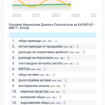
0
2020
2021
2022
2023
2024
Основни Финансови Данни и Показатели за КАПИТАЛ -
ИЙСТ | ЕООД
1.
общо приходи
(хил. лв.)
2.
нетни приходи от продажби
(хил. лв.)
3.
разходи за оперативна дейност
(хил. лв.)
4.
разходи за персонала
(хил. лв.)
5.
счетоводна печалба/загуба
(хил. лв.)
6.
EBITDA
(хил. лв.)
7.
общо активи
(хил. лв.)
8.
дълготрайни активи
(хил. лв.)
9.
материални запаси
(хил. лв.)
10.
парични средства
(хил. лв.)
11.
вземания общо
(хил. лв.)
12.
задължения общо
(хил. лв.)