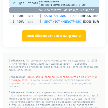
наименование
№
дял
от дата
(правна форма, седалище, статус)
общо за групата - майка и дъщерни д-ва
1
100%
КАПИТАЛ - ИЙСТ
| ЕООД | Войводиново |
дейс
2
100%
ИЙСТ УЕСТ ИНДЪСТРИЙС
| ЕООД | Войводино
виж сборни отчети 2 на групата
Забележка:
Исторически финансови данни се поддържат от 2008
г. Ако липсва информация за години до 2024 г. , вероятно
дружеството е спряло дейност в годината, за която са последните
финансови данни.
Забележка:
Всички финансови данни в таблиците са за 2024 г. и
в хиляди лева
– ако за някои дружества липсват данни, най-
вероятно те са преустановили дейността си още в предходни
години.
Забележка:
Финансовите данни на компаниите се извличат от
публикуваните от тях финансови отчети в Търговския регистър. В
много редки случаи финансовите данни може да бъдат непълни
или неточно извлечени, за което са създадени автоматизирани
вътрешни контроли за тяхното откриване, и те се поправят от