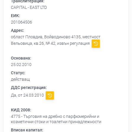
Транслитерация:
CAPITAL - EAST LTD
ЕИК:
201064506
Адрес:
област Пловдив, Войводиново 4135, местност
Вельовица, кв.26, № 42, извън регулация
Основана:
25.02.2010
Статус:
действащ
ДДС регистрация:
Да, от 24.03.2010
КИД 2008:
4775 - Търговия на дребно с парфюмерийни и
козметични стоки и тоалетни принадлежности
Вписан капитал: