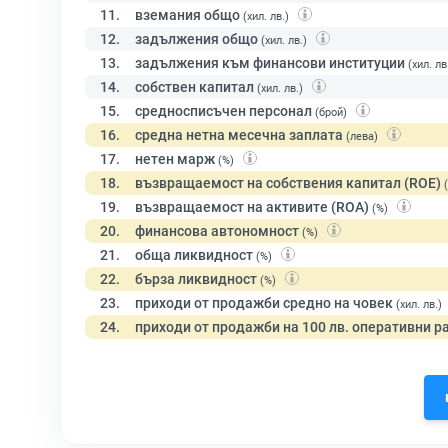
11.
вземания общо
(хил. лв.)
12.
задължения общо
(хил. лв.)
13.
задължения към финансови институции
(хил. лв
14.
собствен капитал
(хил. лв.)
15.
средносписъчен персонал
(брой)
16.
средна нетна месечна заплата
(лева)
17.
нетен марж
(%)
18.
възвращаемост на собствения капитал (ROE)
19.
възвращаемост на активите (ROA)
(%)
20.
финансова автономност
(%)
21.
обща ликвидност
(%)
22.
бърза ликвидност
(%)
23.
приходи от продажби средно на човек
(хил. лв.)
24.
приходи от продажби на 100 лв. оперативни р