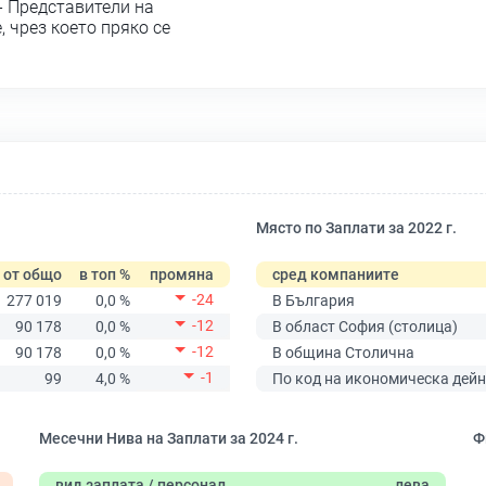
- Представители на
 чрез което пряко се
Място по Заплати за 2022 г.
от общо
в топ %
промяна
сред компаниите
-24
277 019
0,0 %
В България
-12
90 178
0,0 %
В област София (столица)
-12
90 178
0,0 %
В община Столична
-1
99
4,0 %
По код на икономическа дейн
Месечни Нива на Заплати за 2024 г.
Ф
вид заплата / персонал
лева