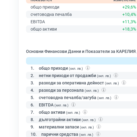
общо приходи
+29,6%
счетоводна печалба
+10,4%
EBITDA
+11,3%
общо активи
+18,3%
Основни Финансови Данни и Показатели за КАРЕЛИЯ
1.
общо приходи
(хил. лв.)
2.
нетни приходи от продажби
(хил. лв.)
3.
разходи за оперативна дейност
(хил. лв.)
4.
разходи за персонала
(хил. лв.)
5.
счетоводна печалба/загуба
(хил. лв.)
6.
EBITDA
(хил. лв.)
7.
общо активи
(хил. лв.)
8.
дълготрайни активи
(хил. лв.)
9.
материални запаси
(хил. лв.)
10.
парични средства
(хил. лв.)