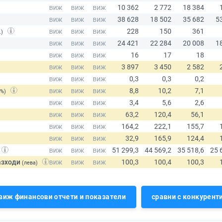
.)
(%)
азходи
(лева)
виж финансови отчети и показатели
сравни с конкурент