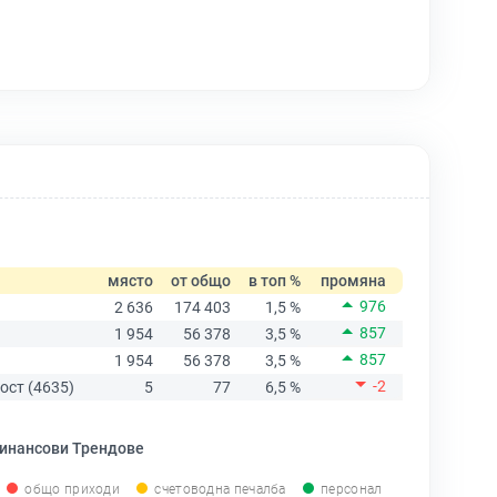
място
от общо
в топ %
промяна
976
2 636
174 403
1,5 %
857
1 954
56 378
3,5 %
857
1 954
56 378
3,5 %
-2
ост (4635)
5
77
6,5 %
инансови Трендове
общо приходи
счетоводна печалба
персонал