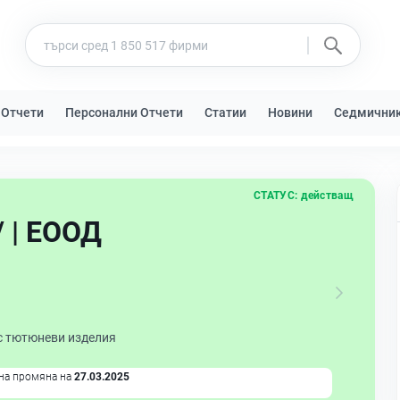
 Отчети
Персонални Отчети
Статии
Новини
Седмични
СТАТУС:
действащ
 | ЕООД
с тютюневи изделия
на промяна на
27.03.2025