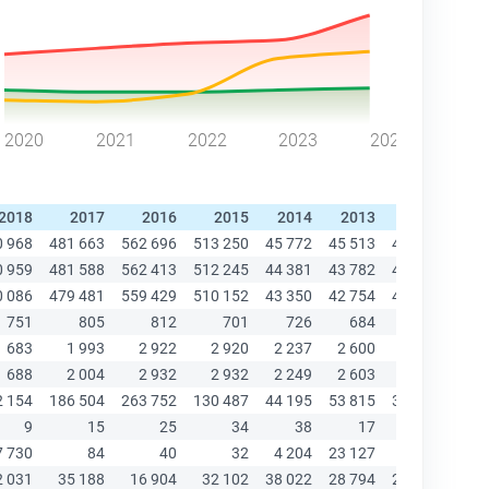
2020
2021
2022
2023
2024
2018
2017
2016
2015
2014
2013
2012
20