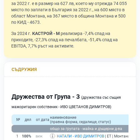
за 2022 г. е в размер на 627 лв, което му отрежда 74 055
място по заплати в България за 2022 г., на 600 място в
област Монтана, на 367 място в община Монтана и 500
по КИД - 4673.
За 2024 г.
КАСТРОЙ - М
реализира -7,4% спад на
приходите, -27,3% спад на печалбата, -51,4% спад на
EBITDA, 7,7% ръст на активите.
СЪДРУЖИЯ
Дружества от Група - 3
(дружества със същия
мажоритарен собственик - ИВО ЦВЕТАНОВ ДИМИТРОВ)
наименование
№
дял
от дата
(правна форма, седалище, статус)
общо за групата - майка и дъщерни д-ва
1
100%
НАТАЛИ - ИВО ДИМИТРОВ
| ЕТ | Монтана |
без