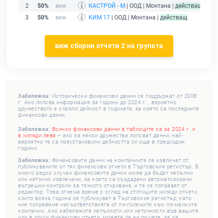
2
50%
КАСТРОЙ - М
| ООД | Монтана |
действащ
3
50%
КИМ 17
| ООД | Монтана |
действащ
виж сборни отчети 2 на групата
Забележка:
Исторически финансови данни се поддържат от 2008
г. Ако липсва информация за години до 2024 г. , вероятно
дружеството е спряло дейност в годината, за която са последните
финансови данни.
Забележка:
Всички финансови данни в таблиците са за 2024 г. и
в хиляди лева
– ако за някои дружества липсват данни, най-
вероятно те са преустановили дейността си още в предходни
години.
Забележка:
Финансовите данни на компаниите се извличат от
публикуваните от тях финансови отчети в Търговския регистър. В
много редки случаи финансовите данни може да бъдат непълни
или неточно извлечени, за което са създадени автоматизирани
вътрешни контроли за тяхното откриване, и те се поправят от
редактор. Това отнема време с оглед на стотиците хиляди отчети,
които всяка година се публикуват в Търговския регистър, като
ние поправяме несъответствията от по-големите към по-малките
компании. Ако забележите непълноти или неточности във вашите
или в други финансови отчети, можете да ни пишете, за да