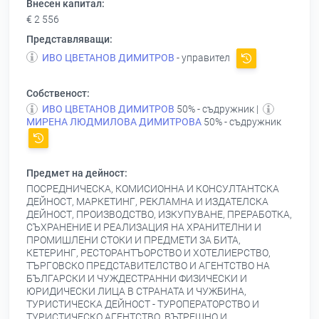
Внесен капитал:
€ 2 556
Представляващи:
ИВО ЦВЕТАНОВ ДИМИТРОВ
- управител
Собственост:
ИВО ЦВЕТАНОВ ДИМИТРОВ
50% - съдружник |
МИРЕНА ЛЮДМИЛОВА ДИМИТРОВА
50% - съдружник
Предмет на дейност:
ПОСРЕДНИЧЕСКА, КОМИСИОННА И КОНСУЛТАНТСКА
ДЕЙНОСТ, МАРКЕТИНГ, РЕКЛАМНА И ИЗДАТЕЛСКА
ДЕЙНОСТ, ПРОИЗВОДСТВО, ИЗКУПУВАНЕ, ПРЕРАБОТКА,
СЪХРАНЕНИЕ И РЕАЛИЗАЦИЯ НА ХРАНИТЕЛНИ И
ПРОМИШЛЕНИ СТОКИ И ПРЕДМЕТИ ЗА БИТА,
КЕТЕРИНГ, РЕСТОРАНТЪОРСТВО И ХОТЕЛИЕРСТВО,
ТЪРГОВСКО ПРЕДСТАВИТЕЛСТВО И АГЕНТСТВО НА
БЪЛГАРСКИ И ЧУЖДЕСТРАННИ ФИЗИЧЕСКИ И
ЮРИДИЧЕСКИ ЛИЦА В СТРАНАТА И ЧУЖБИНА,
ТУРИСТИЧЕСКА ДЕЙНОСТ - ТУРОПЕРАТОРСТВО И
ТУРИСТИЧЕСКО АГЕНТСТВО, ВЪТРЕШНО И