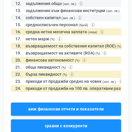
12.
задължения общо
(хил. лв.)
13.
задължения към финансови институции
(хил. лв.)
14.
собствен капитал
(хил. лв.)
15.
средносписъчен персонал
(брой)
16.
средна нетна месечна заплата
(лева)
17.
нетен марж
(%)
18.
възвращаемост на собствения капитал (ROE)
(%)
19.
възвращаемост на активите (ROA)
(%)
20.
финансова автономност
(%)
21.
обща ликвидност
(%)
22.
бърза ликвидност
(%)
23.
приходи от продажби средно на човек
(хил. лв.)
24.
приходи от продажби на 100 лв. оперативни разходи
виж финансови отчети и показатели
сравни с конкуренти