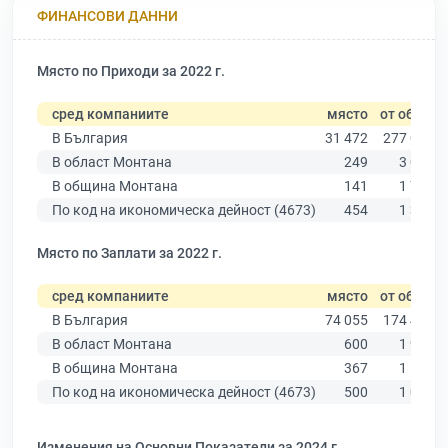
ФИНАНСОВИ ДАННИ
Място по Приходи за 2022 г.
сред компаниите
място
от общо
В България
31 472
277 019
В област Монтана
249
3 030
В община Монтана
141
1 714
По код на икономическа дейност (4673)
454
1 350
Място по Заплати за 2022 г.
сред компаниите
място
от общо
В България
74 055
174 403
В област Монтана
600
1 936
В община Монтана
367
1 108
По код на икономическа дейност (4673)
500
1 002
Изменения на Основни Показатели за 2024 г.