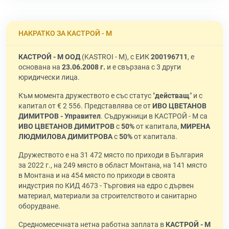
НАКРАТКО ЗА КАСТРОЙ - М
КАСТРОЙ - М ООД
(KASTROI - M), с ЕИК
200196711
, е
основана на
23.06.2008 г.
и е свързана с 3 други
юридически лица.
Към момента дружеството е със статус "
действащ
" и с
капитал от € 2 556. Представлява се от
ИВО ЦВЕТАНОВ
ДИМИТРОВ - Управител
. Съдружници в КАСТРОЙ - М са
ИВО ЦВЕТАНОВ ДИМИТРОВ
с
50%
от капитала,
МИРЕНА
ЛЮДМИЛОВА ДИМИТРОВА
с
50%
от капитала.
Дружеството е на 31 472 място по приходи в България
за 2022 г., на 249 място в област Монтана, на 141 място
в Монтана и на 454 място по приходи в своята
индустрия по КИД 4673 - Търговия на едро с дървен
материал, материали за строителството и санитарно
оборудване.
Средномесечната нетна работна заплата в
КАСТРОЙ - М