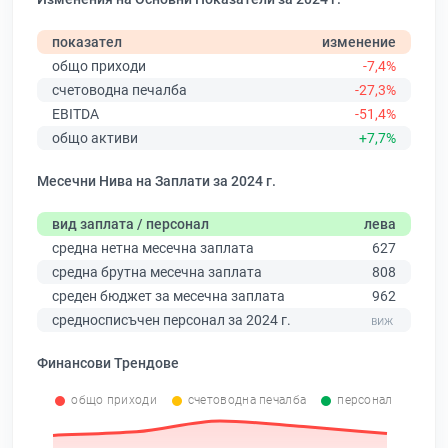
показател
изменение
общо приходи
-7,4%
счетоводна печалба
-27,3%
EBITDA
-51,4%
общо активи
+7,7%
Месечни Нива на Заплати за 2024 г.
вид заплата / персонал
лева
средна нетна месечна заплата
627
средна брутна месечна заплата
808
среден бюджет за месечна заплата
962
средносписъчен персонал за 2024 г.
Финансови Трендове
общо приходи
счетоводна печалба
персонал