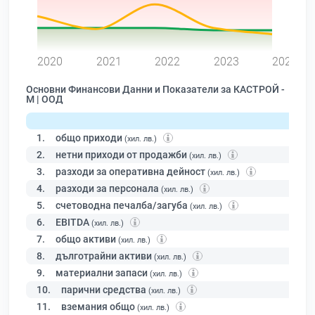
0
2020
2021
2022
2023
2024
Основни Финансови Данни и Показатели за КАСТРОЙ -
М | ООД
1.
общо приходи
(хил. лв.)
2.
нетни приходи от продажби
(хил. лв.)
3.
разходи за оперативна дейност
(хил. лв.)
4.
разходи за персонала
(хил. лв.)
5.
счетоводна печалба/загуба
(хил. лв.)
6.
EBITDA
(хил. лв.)
7.
общо активи
(хил. лв.)
8.
дълготрайни активи
(хил. лв.)
9.
материални запаси
(хил. лв.)
10.
парични средства
(хил. лв.)
11.
вземания общо
(хил. лв.)