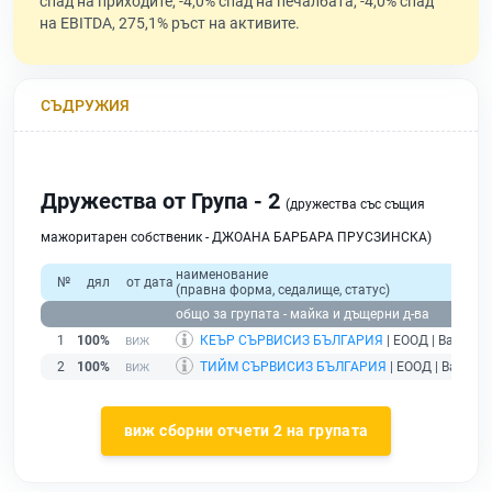
спад на приходите, -4,0% спад на печалбата, -4,0% спад
на EBITDA, 275,1% ръст на активите.
СЪДРУЖИЯ
Дружества от Група - 2
(дружества със същия
мажоритарен собственик - ДЖОАНА БАРБАРА ПРУСЗИНСКА)
наименование
№
дял
от дата
(правна форма, седалище, статус)
общо за групата - майка и дъщерни д-ва
1
100%
КЕЪР СЪРВИСИЗ БЪЛГАРИЯ
| ЕООД | Варна |
2
100%
ТИЙМ СЪРВИСИЗ БЪЛГАРИЯ
| ЕООД | Варна |
виж сборни отчети 2 на групата