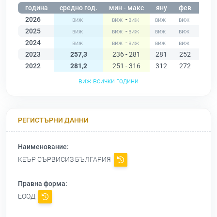
година
средно год.
мин - макс
яну
фев
мар
2026
-
2025
-
2024
-
2023
257,3
236 - 281
281
252
281
2022
281,2
251 - 316
312
272
314
виж всички години
РЕГИСТЪРНИ ДАННИ
Наименование:
КЕЪР СЪРВИСИЗ БЪЛГАРИЯ
Правна форма:
ЕООД