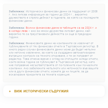
Забележка:
Исторически финансови данни се поддържат от 2008
г. Ако липсва информация за години до 2024 г. , вероятно
дружеството е спряло дейност в годината, за която са последните
финансови данни.
Забележка:
Всички финансови данни в таблиците са за 2024 г. и
в хиляди лева
– ако за някои дружества липсват данни, най-
вероятно те са преустановили дейността си още в предходни
години.
Забележка:
Финансовите данни на компаниите се извличат от
публикуваните от тях финансови отчети в Търговския регистър. В
много редки случаи финансовите данни може да бъдат непълни
или неточно извлечени, за което са създадени автоматизирани
вътрешни контроли за тяхното откриване, и те се поправят от
редактор. Това отнема време с оглед на стотиците хиляди отчети,
които всяка година се публикуват в Търговския регистър, като
ние поправяме несъответствията от по-големите към по-малките
компании. Ако забележите непълноти или неточности във вашите
или в други финансови отчети, можете да ни пишете, за да
ескалираме приоритета за тяхната корекция.
ВИЖ
ИСТОРИЧЕСКИ СЪДРУЖИЯ