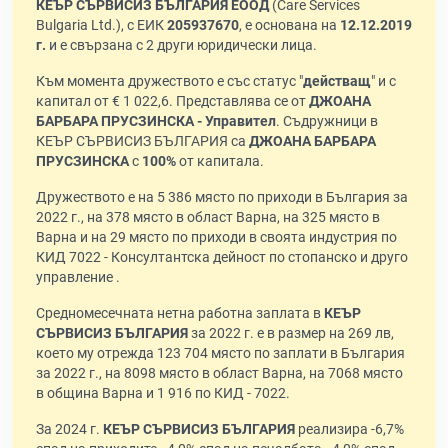
КЕЪР СЪРВИСИЗ БЪЛГАРИЯ ЕООД
(Care Services
Bulgaria Ltd.), с ЕИК
205937670
, е основана на
12.12.2019
г.
и е свързана с 2 други юридически лица.
Към момента дружеството е със статус "
действащ
" и с
капитал от € 1 022,6. Представлява се от
ДЖОАНА
БАРБАРА ПРУСЗИНСКА - Управител
. Съдружници в
КЕЪР СЪРВИСИЗ БЪЛГАРИЯ са
ДЖОАНА БАРБАРА
ПРУСЗИНСКА
с
100%
от капитала.
Дружеството е на 5 386 място по приходи в България за
2022 г., на 378 място в област Варна, на 325 място в
Варна и на 29 място по приходи в своята индустрия по
КИД 7022 - Консултантска дейност по стопанско и друго
управление .
Средномесечната нетна работна заплата в
КЕЪР
СЪРВИСИЗ БЪЛГАРИЯ
за 2022 г. е в размер на 269 лв,
което му отрежда 123 704 място по заплати в България
за 2022 г., на 8098 място в област Варна, на 7068 място
в община Варна и 1 916 по КИД - 7022.
За 2024 г.
КЕЪР СЪРВИСИЗ БЪЛГАРИЯ
реализира -6,7%