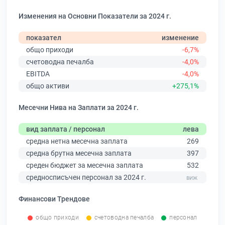
Изменения на Основни Показатели за 2024 г.
показател
изменение
общо приходи
-6,7%
счетоводна печалба
-4,0%
EBITDA
-4,0%
общо активи
+275,1%
Месечни Нива на Заплати за 2024 г.
вид заплата / персонал
лева
средна нетна месечна заплата
269
средна брутна месечна заплата
397
среден бюджет за месечна заплата
532
средносписъчен персонал за 2024 г.
Финансови Трендове
общо приходи
счетоводна печалба
персонал