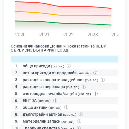
0
2020
2021
2022
2023
2024
Основни Финансови Данни и Показатели за КЕЪР
СЪРВИСИЗ БЪЛГАРИЯ | ЕООД
1.
общо приходи
(хил. лв.)
2.
нетни приходи от продажби
(хил. лв.)
3.
разходи за оперативна дейност
(хил. лв.)
4.
разходи за персонала
(хил. лв.)
5.
счетоводна печалба/загуба
(хил. лв.)
6.
EBITDA
(хил. лв.)
7.
общо активи
(хил. лв.)
8.
дълготрайни активи
(хил. лв.)
9.
материални запаси
(хил. лв.)
10.
парични средства
(хил. лв.)