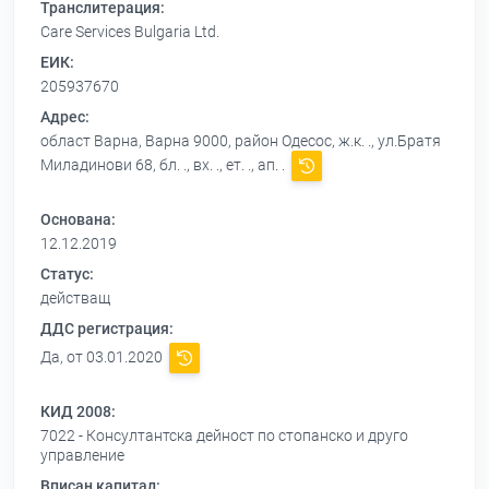
Транслитерация:
Care Services Bulgaria Ltd.
ЕИК:
205937670
Адрес:
област Варна, Варна 9000, район Одесос, ж.к. ., ул.Братя
Миладинови 68, бл. ., вх. ., ет. ., ап. .
Основана:
12.12.2019
Статус:
действащ
ДДС регистрация:
Да, от 03.01.2020
КИД 2008:
7022 - Консултантска дейност по стопанско и друго
управление
Вписан капитал: