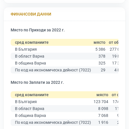
ФИНАНСОВИ ДАННИ
Място по Приходи за 2022 г.
сред компаниите
място
от общо
В България
5 386
277 019
В област Варна
378
19 882
В община Варна
325
17 349
По код на икономическа дейност (7022)
29
4 800
Място по Заплати за 2022 г.
сред компаниите
място
от общо
В България
123 704
174 403
В област Варна
8 098
11 437
В община Варна
7 068
9 876
По код на икономическа дейност (7022)
1 916
2 254