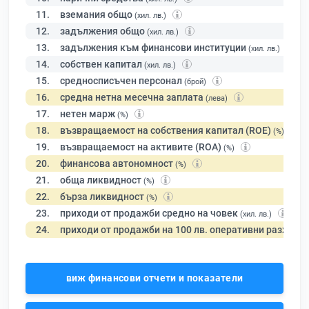
11.
вземания общо
(хил. лв.)
12.
задължения общо
(хил. лв.)
13.
задължения към финансови институции
(хил. лв.)
14.
собствен капитал
(хил. лв.)
15.
средносписъчен персонал
(брой)
16.
средна нетна месечна заплата
(лева)
17.
нетен марж
(%)
18.
възвращаемост на собствения капитал (ROE)
(%)
19.
възвращаемост на активите (ROA)
(%)
20.
финансова автономност
(%)
21.
обща ликвидност
(%)
22.
бърза ликвидност
(%)
23.
приходи от продажби средно на човек
(хил. лв.)
24.
приходи от продажби на 100 лв. оперативни разходи
виж финансови отчети и показатели