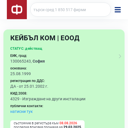
КЕЙБЪЛ КОМ | ЕООД
СТАТУС:
действащ
ЕИК, град:
130065243,
София
основана:
25.08.1999
регистрация по ДДС:
ДА - от 25.01.2002 г.
КИД 2008:
4329 -
Изграждане на други инсталации
публични контакти:
натисни тук
състояние в регистъра към
08.08.2026
последна вписана промяна на
29.03.2025