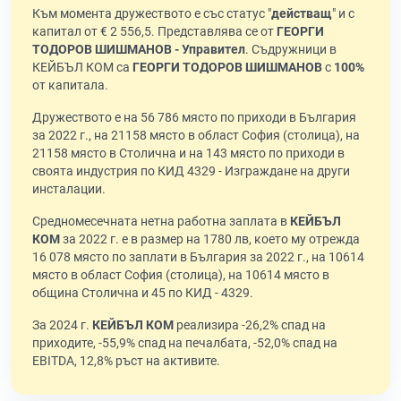
Към момента дружеството е със статус "
действащ
" и с
капитал от € 2 556,5. Представлява се от
ГЕОРГИ
ТОДОРОВ ШИШМАНОВ - Управител
. Съдружници в
КЕЙБЪЛ КОМ са
ГЕОРГИ ТОДОРОВ ШИШМАНОВ
с
100%
от капитала.
Дружеството е на 56 786 място по приходи в България
за 2022 г., на 21158 място в област София (столица), на
21158 място в Столична и на 143 място по приходи в
своята индустрия по КИД 4329 - Изграждане на други
инсталации.
Средномесечната нетна работна заплата в
КЕЙБЪЛ
КОМ
за 2022 г. е в размер на 1780 лв, което му отрежда
16 078 място по заплати в България за 2022 г., на 10614
място в област София (столица), на 10614 място в
община Столична и 45 по КИД - 4329.
За 2024 г.
КЕЙБЪЛ КОМ
реализира -26,2% спад на
приходите, -55,9% спад на печалбата, -52,0% спад на
EBITDA, 12,8% ръст на активите.