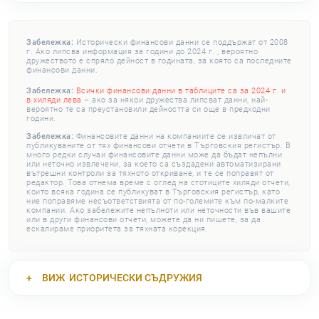
Забележка:
Исторически финансови данни се поддържат от 2008
г. Ако липсва информация за години до 2024 г. , вероятно
дружеството е спряло дейност в годината, за която са последните
финансови данни.
Забележка:
Всички финансови данни в таблиците са за 2024 г. и
в хиляди лева
– ако за някои дружества липсват данни, най-
вероятно те са преустановили дейността си още в предходни
години.
Забележка:
Финансовите данни на компаниите се извличат от
публикуваните от тях финансови отчети в Търговския регистър. В
много редки случаи финансовите данни може да бъдат непълни
или неточно извлечени, за което са създадени автоматизирани
вътрешни контроли за тяхното откриване, и те се поправят от
редактор. Това отнема време с оглед на стотиците хиляди отчети,
които всяка година се публикуват в Търговския регистър, като
ние поправяме несъответствията от по-големите към по-малките
компании. Ако забележите непълноти или неточности във вашите
или в други финансови отчети, можете да ни пишете, за да
ескалираме приоритета за тяхната корекция.
ВИЖ
ИСТОРИЧЕСКИ СЪДРУЖИЯ