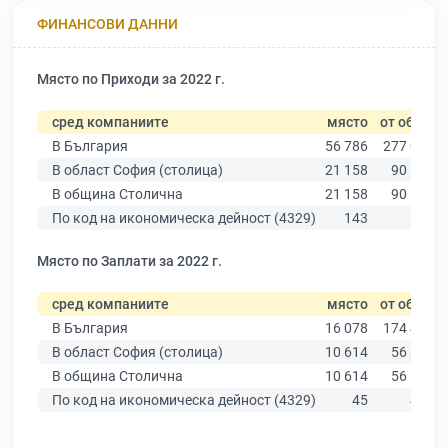
ФИНАНСОВИ ДАННИ
Място по Приходи за 2022 г.
сред компаниите
място
от общо
В България
56 786
277 019
В област София (столица)
21 158
90 178
В община Столична
21 158
90 178
По код на икономическа дейност (4329)
143
575
Място по Заплати за 2022 г.
сред компаниите
място
от общо
В България
16 078
174 403
В област София (столица)
10 614
56 378
В община Столична
10 614
56 378
По код на икономическа дейност (4329)
45
451