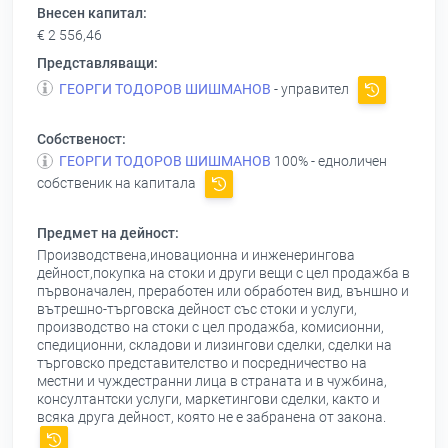
Внесен капитал:
€ 2 556,46
Представляващи:
ГЕОРГИ ТОДОРОВ ШИШМАНОВ
- управител
Собственост:
ГЕОРГИ ТОДОРОВ ШИШМАНОВ
100% - едноличен
собственик на капитала
Предмет на дейност:
Производствена,иновационна и инженерингова
дейност,покупка на стоки и други вещи с цел продажба в
първоначален, преработен или обработен вид, външно и
вътрешно-търговска дейност със стоки и услуги,
производство на стоки с цел продажба, комисионни,
спедиционни, складови и лизингови сделки, сделки на
търговско представителство и посредничество на
местни и чуждестранни лица в страната и в чужбина,
консултантски услуги, маркетингови сделки, както и
всяка друга дейност, която не е забранена от закона.