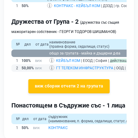
1
50%
КОНТРАКС - КЕЙБЪЛ КОМ
| ДЗЗД | гр. София |
р
Дружества от Група - 2
(дружества със същия
мажоритарен собственик - ГЕОРГИ ТОДОРОВ ШИШМАНОВ)
наименование
№
дял
от дата
(правна форма, седалище, статус)
общо за групата - майка и дъщерни д-ва
1
100%
КЕЙБЪЛ КОМ
| ЕООД | София |
действащ
2
50,00%
ГТ ТЕЛЕКОМ ИНФРАСТРУКТУРА
| ООД | София
виж сборни отчети 2 на групата
Понастоящем в Съдружие със - 1 лица
съдружник
№
дял
от дата
(наименование, п. форма, седалище, статус / физи
1
50%
КОНТРАКС