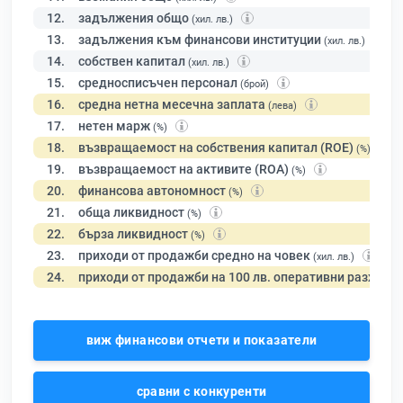
12.
задължения общо
(хил. лв.)
13.
задължения към финансови институции
(хил. лв.)
14.
собствен капитал
(хил. лв.)
15.
средносписъчен персонал
(брой)
16.
средна нетна месечна заплата
(лева)
17.
нетен марж
(%)
18.
възвращаемост на собствения капитал (ROE)
(%)
19.
възвращаемост на активите (ROA)
(%)
20.
финансова автономност
(%)
21.
обща ликвидност
(%)
22.
бърза ликвидност
(%)
23.
приходи от продажби средно на човек
(хил. лв.)
24.
приходи от продажби на 100 лв. оперативни разходи
виж финансови отчети и показатели
сравни с конкуренти