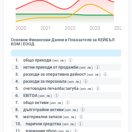
0
2020
2021
2022
2023
2024
Основни Финансови Данни и Показатели за КЕЙБЪЛ
КОМ | ЕООД
1.
общо приходи
(хил. лв.)
2.
нетни приходи от продажби
(хил. лв.)
3.
разходи за оперативна дейност
(хил. лв.)
4.
разходи за персонала
(хил. лв.)
5.
счетоводна печалба/загуба
(хил. лв.)
6.
EBITDA
(хил. лв.)
7.
общо активи
(хил. лв.)
8.
дълготрайни активи
(хил. лв.)
9.
материални запаси
(хил. лв.)
10.
парични средства
(хил. лв.)
11.
вземания общо
(хил. лв.)