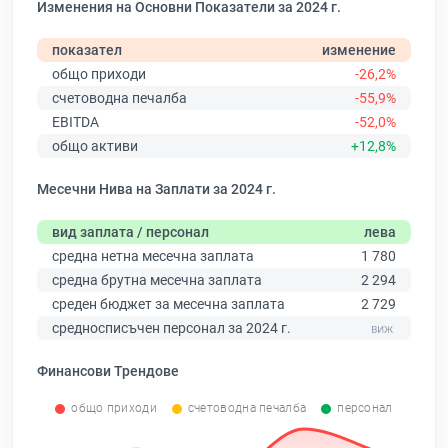
Изменения на Основни Показатели за 2024 г.
показател
изменение
общо приходи
-26,2%
счетоводна печалба
-55,9%
EBITDA
-52,0%
общо активи
+12,8%
Месечни Нива на Заплати за 2024 г.
вид заплата / персонал
лева
средна нетна месечна заплата
1 780
средна брутна месечна заплата
2 294
среден бюджет за месечна заплата
2 729
средносписъчен персонал за 2024 г.
Финансови Трендове
общо приходи
счетоводна печалба
персонал