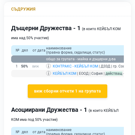
СЪДРУЖИЯ
Дъщерни Дружества - 1
(в които КЕЙБЪЛ КОМ
има над 50% участие)
наименование
№
дял
от дата
(правна форма, седалище, статус)
общо за групата - майка и дъщерни д-ва
1
50%
КОНТРАКС - КЕЙБЪЛ КОМ
| ДЗЗД | гр. София |
р
КЕЙБЪЛ КОМ
| ЕООД | София |
действащ
- друж
виж сборни отчети 1 на групата
Асоциирани Дружества - 1
(в които КЕЙБЪЛ
КОМ има под 50% участие)
наименование
№
дял
от дата
(правна форма, седалище, статус)