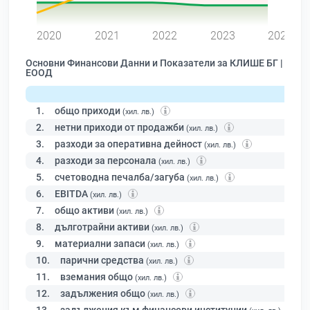
0
2020
2021
2022
2023
2024
Основни Финансови Данни и Показатели за КЛИШЕ БГ |
ЕООД
1.
общо приходи
(хил. лв.)
2.
нетни приходи от продажби
(хил. лв.)
3.
разходи за оперативна дейност
(хил. лв.)
4.
разходи за персонала
(хил. лв.)
5.
счетоводна печалба/загуба
(хил. лв.)
6.
EBITDA
(хил. лв.)
7.
общо активи
(хил. лв.)
8.
дълготрайни активи
(хил. лв.)
9.
материални запаси
(хил. лв.)
10.
парични средства
(хил. лв.)
11.
вземания общо
(хил. лв.)
12.
задължения общо
(хил. лв.)