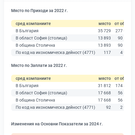
Място по Приходи за 2022 г.
сред компаниите
място
от общо
В България
35 729
277 019
В област София (столица)
13 893
90 178
В община Столична
13 893
90 178
По код на икономическа дейност (4771)
117
4 978
Място по Заплати за 2022 г.
сред компаниите
място
от общо
В България
31 812
174 403
В област София (столица)
17 668
56 378
В община Столична
17 668
56 378
По код на икономическа дейност (4771)
92
2 912
Изменения на Основни Показатели за 2024 г.