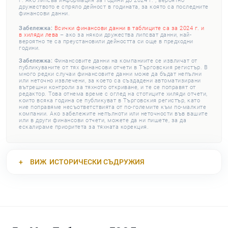
г. Ако липсва информация за години до 2024 г. , вероятно
дружеството е спряло дейност в годината, за която са последните
финансови данни.
Забележка:
Всички финансови данни в таблиците са за 2024 г. и
в хиляди лева
– ако за някои дружества липсват данни, най-
вероятно те са преустановили дейността си още в предходни
години.
Забележка:
Финансовите данни на компаниите се извличат от
публикуваните от тях финансови отчети в Търговския регистър. В
много редки случаи финансовите данни може да бъдат непълни
или неточно извлечени, за което са създадени автоматизирани
вътрешни контроли за тяхното откриване, и те се поправят от
редактор. Това отнема време с оглед на стотиците хиляди отчети,
които всяка година се публикуват в Търговския регистър, като
ние поправяме несъответствията от по-големите към по-малките
компании. Ако забележите непълноти или неточности във вашите
или в други финансови отчети, можете да ни пишете, за да
ескалираме приоритета за тяхната корекция.
ВИЖ
ИСТОРИЧЕСКИ СЪДРУЖИЯ