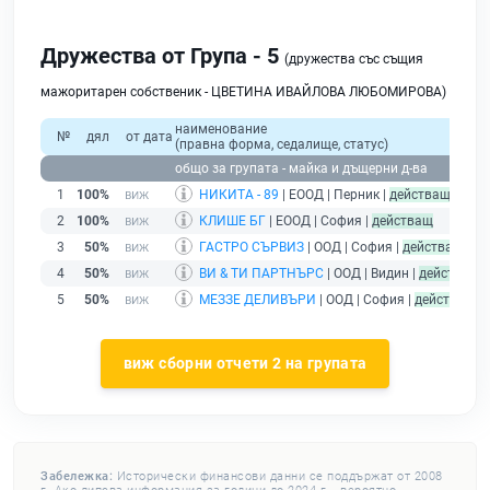
Дружества от Група - 5
(дружества със същия
мажоритарен собственик - ЦВЕТИНА ИВАЙЛОВА ЛЮБОМИРОВА)
наименование
№
дял
от дата
(правна форма, седалище, статус)
пр
общо за групата - майка и дъщерни д-ва
1
100%
НИКИТА - 89
| ЕООД | Перник |
действащ
2
100%
КЛИШЕ БГ
| ЕООД | София |
действащ
3
50%
ГАСТРО СЪРВИЗ
| ООД | София |
действащ
4
50%
ВИ & ТИ ПАРТНЪРС
| ООД | Видин |
действащ
5
50%
МЕЗЗЕ ДЕЛИВЪРИ
| ООД | София |
действащ
виж сборни отчети 2 на групата
Забележка:
Исторически финансови данни се поддържат от 2008