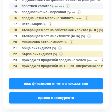
13.
задължения към финансови институции
(хил. лв.)
14.
собствен капитал
(хил. лв.)
15.
средносписъчен персонал
(брой)
16.
средна нетна месечна заплата
(лева)
17.
нетен марж
(%)
18.
възвращаемост на собствения капитал (ROE)
(%)
19.
възвращаемост на активите (ROA)
(%)
20.
финансова автономност
(%)
21.
обща ликвидност
(%)
22.
бърза ликвидност
(%)
23.
приходи от продажби средно на човек
(хил. лв.)
24.
приходи от продажби на 100 лв. оперативни разходи
виж финансови отчети и показатели
сравни с конкуренти