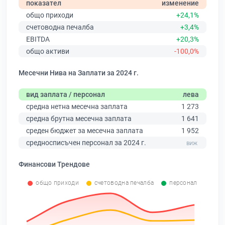
показател
изменение
общо приходи
+24,1%
счетоводна печалба
+3,4%
EBITDA
+20,3%
общо активи
-100,0%
Месечни Нива на Заплати за 2024 г.
вид заплата / персонал
лева
средна нетна месечна заплата
1 273
средна брутна месечна заплата
1 641
среден бюджет за месечна заплата
1 952
средносписъчен персонал за 2024 г.
Финансови Трендове
общо приходи
счетоводна печалба
персонал