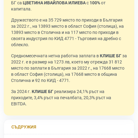
БГ са
ЦВЕТИНА ИВАЙЛОВА ИЛИЕВА
с
100%
от
капитала.
Дружеството е на 35 729 място по приходи в България
за 2022 г., на 13893 място в област София (столица), на
13893 място в Столична и на 117 място по приходи в
своята индустрия по КИД 4771 - Търговия на дребно с
облекло.
Средномесечната нетна работна заплата в
КЛИШЕ БГ
за
2022 г. е в размер на 1273 лв, което му отрежда 31 812
място по заплати в България за 2022 г., на 17668 място
в област София (столица), на 17668 място в община
Столична и 92 по КИД - 4771.
За 2024 г.
КЛИШЕ БГ
реализира 24,1% ръст на
приходите, 3,4% ръст на печалбата, 20,3% ръст на
EBITDA.
СЪДРУЖИЯ