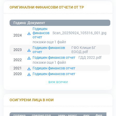
ОРИГИНАЛНИ ФИНАНСОВИ ОТЧЕТИ ОТ ТР
Година
Документ
Годишен
финансов
Scan_20250924_105316_001.jpg
2024
отчет
покажи още 1
файл
Годишен финансов
ГФО Клише БГ
2023
отчет
ЕООД.pdf
Годишен финансов отчет
ГДД 2022.pdf
2022
покажи още 1
файл
2021
Годишен финансов отчет
2020
Годишен финансов отчет
виж всички
ОСИГУРЕНИ ЛИЦА В НОИ
година
средно год.
мин - макс
яну
фев
мар