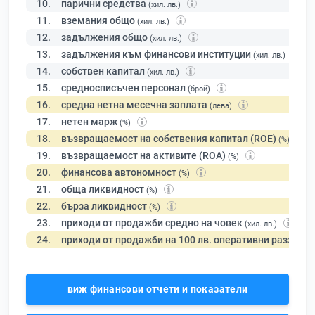
10.
парични средства
(хил. лв.)
11.
вземания общо
(хил. лв.)
12.
задължения общо
(хил. лв.)
13.
задължения към финансови институции
(хил. лв.)
14.
собствен капитал
(хил. лв.)
15.
средносписъчен персонал
(брой)
16.
средна нетна месечна заплата
(лева)
17.
нетен марж
(%)
18.
възвращаемост на собствения капитал (ROE)
(%)
19.
възвращаемост на активите (ROA)
(%)
20.
финансова автономност
(%)
21.
обща ликвидност
(%)
22.
бърза ликвидност
(%)
23.
приходи от продажби средно на човек
(хил. лв.)
24.
приходи от продажби на 100 лв. оперативни разходи
виж финансови отчети и показатели