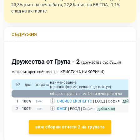
23,3% ръст на печалбата, 22,8% ръст на EBITDA, -1,1%
спад на активите.
СЪДРУЖИЯ
Дружества от Група - 2
(дружества със същия
мажоритарен собственик - КРИСТИНА НИКОРИЧИ)
наименование
№
дял
от дата
(правна форма, седалище, статус)
п
общо за групата - майка и дъщерни д-ва
1
100%
СИВИЕС ЕКСПЕРТС
| ЕООД | София |
действащ
2
100%
КМСГ
| ЕООД | София |
действащ
виж сборни отчети 2 на групата