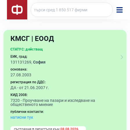
КМСГ | ЕООД
СТАТУС:
действащ
ЕИК, град:
131131269,
София
основана:
27.08.2003
регистрация по ДДС:
ДА - от 21.06.2007 г.
КИД 2008:
7320 -
Проучване на пазари и изследване на
общественото мнение
публични контакти:
натисни тук
състояние в регистъра към
08.08.2026