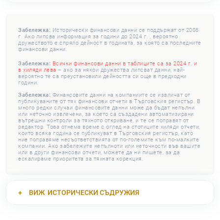
Забележка:
Исторически финансови данни се поддържат от 2008
г. Ако липсва информация за години до 2024 г. , вероятно
дружеството е спряло дейност в годината, за която са последните
финансови данни.
Забележка:
Всички финансови данни в таблиците са за 2024 г. и
в хиляди лева
– ако за някои дружества липсват данни, най-
вероятно те са преустановили дейността си още в предходни
години.
Забележка:
Финансовите данни на компаниите се извличат от
публикуваните от тях финансови отчети в Търговския регистър. В
много редки случаи финансовите данни може да бъдат непълни
или неточно извлечени, за което са създадени автоматизирани
вътрешни контроли за тяхното откриване, и те се поправят от
редактор. Това отнема време с оглед на стотиците хиляди отчети,
които всяка година се публикуват в Търговския регистър, като
ние поправяме несъответствията от по-големите към по-малките
компании. Ако забележите непълноти или неточности във вашите
или в други финансови отчети, можете да ни пишете, за да
ескалираме приоритета за тяхната корекция.
ВИЖ
ИСТОРИЧЕСКИ СЪДРУЖИЯ