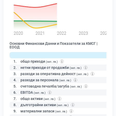
0
2020
2021
2022
2023
2024
Основни Финансови Данни и Показатели за КМСГ |
ЕООД
1.
общо приходи
(хил. лв.)
2.
нетни приходи от продажби
(хил. лв.)
3.
разходи за оперативна дейност
(хил. лв.)
4.
разходи за персонала
(хил. лв.)
5.
счетоводна печалба/загуба
(хил. лв.)
6.
EBITDA
(хил. лв.)
7.
общо активи
(хил. лв.)
8.
дълготрайни активи
(хил. лв.)
9.
материални запаси
(хил. лв.)