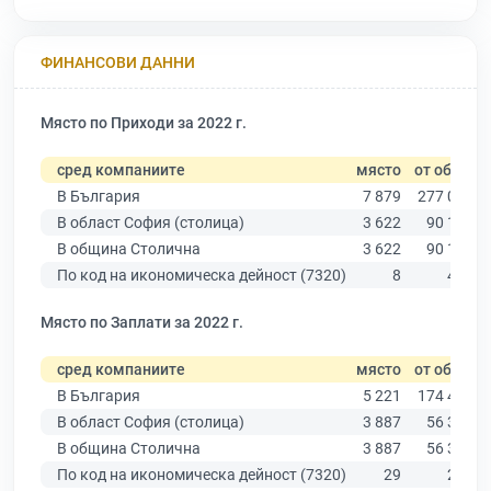
ФИНАНСОВИ ДАННИ
Място по Приходи за 2022 г.
сред компаниите
място
от общо
В България
7 879
277 019
В област София (столица)
3 622
90 178
В община Столична
3 622
90 178
По код на икономическа дейност (7320)
8
425
Място по Заплати за 2022 г.
сред компаниите
място
от общо
В България
5 221
174 403
В област София (столица)
3 887
56 378
В община Столична
3 887
56 378
По код на икономическа дейност (7320)
29
218