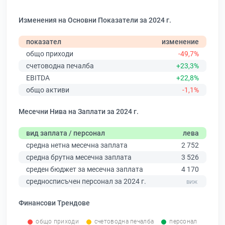
Изменения на Основни Показатели за 2024 г.
показател
изменение
общо приходи
-49,7%
счетоводна печалба
+23,3%
EBITDA
+22,8%
общо активи
-1,1%
Месечни Нива на Заплати за 2024 г.
вид заплата / персонал
лева
средна нетна месечна заплата
2 752
средна брутна месечна заплата
3 526
среден бюджет за месечна заплата
4 170
средносписъчен персонал за 2024 г.
Финансови Трендове
общо приходи
счетоводна печалба
персонал