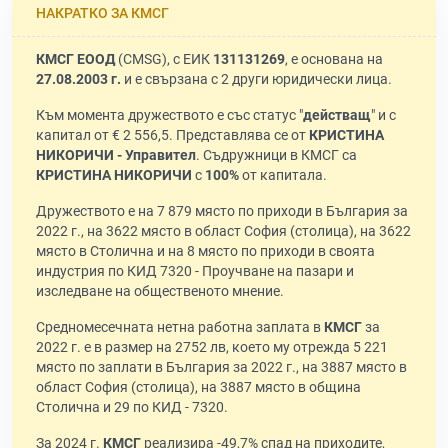
НАКРАТКО ЗА КМСГ
КМСГ ЕООД
(CMSG), с ЕИК
131131269
, е основана на
27.08.2003 г.
и е свързана с 2 други юридически лица.
Към момента дружеството е със статус "
действащ
" и с
капитал от € 2 556,5. Представлява се от
КРИСТИНА
НИКОРИЧИ - Управител
. Съдружници в КМСГ са
КРИСТИНА НИКОРИЧИ
с
100%
от капитала.
Дружеството е на 7 879 място по приходи в България за
2022 г., на 3622 място в област София (столица), на 3622
място в Столична и на 8 място по приходи в своята
индустрия по КИД 7320 - Проучване на пазари и
изследване на общественото мнение.
Средномесечната нетна работна заплата в
КМСГ
за
2022 г. е в размер на 2752 лв, което му отрежда 5 221
място по заплати в България за 2022 г., на 3887 място в
област София (столица), на 3887 място в община
Столична и 29 по КИД - 7320.
За 2024 г.
КМСГ
реализира -49,7% спад на приходите,