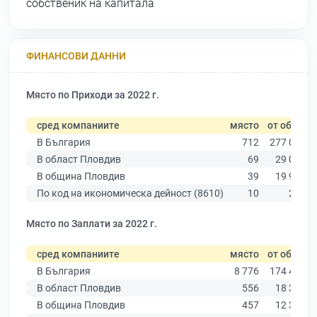
собственик на капитала
ФИНАНСОВИ ДАННИ
Място по Приходи за 2022 г.
сред компаниите
място
от общо
В България
712
277 019
В област Пловдив
69
29 067
В община Пловдив
39
19 939
По код на икономическа дейност (8610)
10
285
Място по Заплати за 2022 г.
сред компаниите
място
от общо
В България
8 776
174 403
В област Пловдив
556
18 305
В община Пловдив
457
12 387