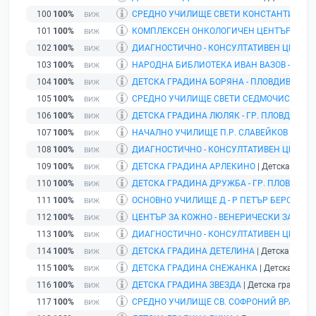
100
100%
СРЕДНО УЧИЛИЩЕ СВЕТИ КОНСТАНТИН - 
101
100%
КОМПЛЕКСЕН ОНКОЛОГИЧЕН ЦЕНТЪР - ПЛ
102
100%
ДИАГНОСТИЧНО - КОНСУЛТАТИВЕН ЦЕНТЪР
103
100%
НАРОДНА БИБЛИОТЕКА ИВАН ВАЗОВ - ПЛО
104
100%
ДЕТСКА ГРАДИНА БОРЯНА - ПЛОВДИВ
| Детс
105
100%
СРЕДНО УЧИЛИЩЕ СВЕТИ СЕДМОЧИСЛЕНИЦИ
106
100%
ДЕТСКА ГРАДИНА ЛЮЛЯК - ГР. ПЛОВДИВ
| Д
107
100%
НАЧАЛНО УЧИЛИЩЕ П.Р. СЛАВЕЙКОВ - ГР. 
108
100%
ДИАГНОСТИЧНО - КОНСУЛТАТИВЕН ЦЕНТЪР 
109
100%
ДЕТСКА ГРАДИНА АРЛЕКИНО
| Детска гради
110
100%
ДЕТСКА ГРАДИНА ДРУЖБА - ГР. ПЛОВДИВ
| 
111
100%
ОСНОВНО УЧИЛИЩЕ Д - Р ПЕТЪР БЕРОН - Г
112
100%
ЦЕНТЪР ЗА КОЖНО - ВЕНЕРИЧЕСКИ ЗАБОЛЯ
113
100%
ДИАГНОСТИЧНО - КОНСУЛТАТИВЕН ЦЕНТЪР 
114
100%
ДЕТСКА ГРАДИНА ДЕТЕЛИНА
| Детска гради
115
100%
ДЕТСКА ГРАДИНА СНЕЖАНКА
| Детска гради
116
100%
ДЕТСКА ГРАДИНА ЗВЕЗДА
| Детска градина |
117
100%
СРЕДНО УЧИЛИЩЕ СВ. СОФРОНИЙ ВРАЧАНСК