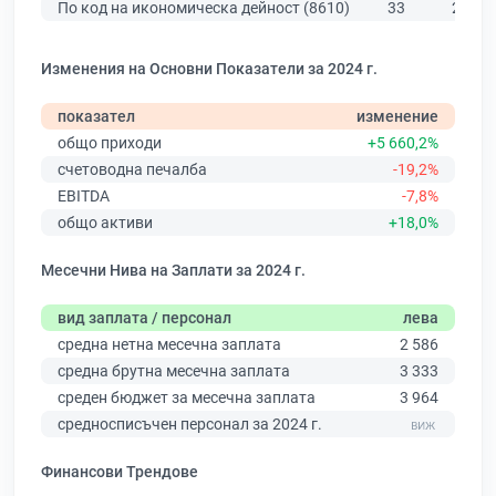
По код на икономическа дейност (8610)
33
284
Изменения на Основни Показатели за 2024 г.
показател
изменение
общо приходи
+5 660,2%
счетоводна печалба
-19,2%
EBITDA
-7,8%
общо активи
+18,0%
Месечни Нива на Заплати за 2024 г.
вид заплата / персонал
лева
средна нетна месечна заплата
2 586
средна брутна месечна заплата
3 333
среден бюджет за месечна заплата
3 964
средносписъчен персонал за 2024 г.
Финансови Трендове