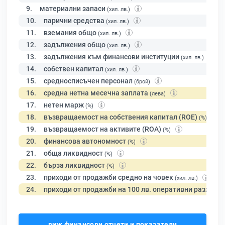
9.
материални запаси
(хил. лв.)
10.
парични средства
(хил. лв.)
11.
вземания общо
(хил. лв.)
12.
задължения общо
(хил. лв.)
13.
задължения към финансови институции
(хил. лв.)
14.
собствен капитал
(хил. лв.)
15.
средносписъчен персонал
(брой)
16.
средна нетна месечна заплата
(лева)
17.
нетен марж
(%)
18.
възвращаемост на собствения капитал (ROE)
(%)
19.
възвращаемост на активите (ROA)
(%)
20.
финансова автономност
(%)
21.
обща ликвидност
(%)
22.
бърза ликвидност
(%)
23.
приходи от продажби средно на човек
(хил. лв.)
24.
приходи от продажби на 100 лв. оперативни разходи
виж финансови отчети и показатели