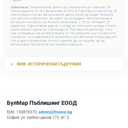
години.
Забележка:
Финансовите данни на компаниите се извличат от
публикуваните от тях финансови отчети в Търговския регистър. В
много редки случаи финансовите данни може да бъдат непълни
или неточно извлечени, за което са създадени автоматизирани
вътрешни контроли за тяхното откриване, и те се поправят от
редактор. Това отнема време с оглед на стотиците хиляди отчети,
които всяка година се публикуват в Търговския регистър, като
ние поправяме несъответствията от по-големите към по-малките
компании. Ако забележите непълноти или неточности във вашите
или в други финансови отчети, можете да ни пишете, за да
ескалираме приоритета за тяхната корекция.
ВИЖ
ИСТОРИЧЕСКИ СЪДРУЖИЯ
БулМар Пъблишинг ЕООД
ЕИК: 130876370,
admin@finansi.bg
София, ул. Найчо Цанов 172, ет. 3