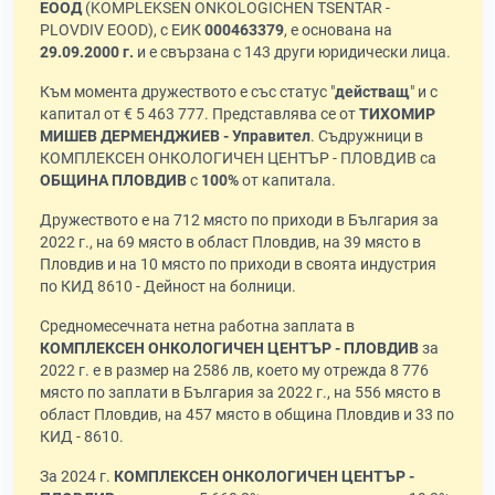
ЕООД
(KOMPLEKSEN ONKOLOGICHEN TSENTAR -
PLOVDIV EOOD), с ЕИК
000463379
, е основана на
29.09.2000 г.
и е свързана с 143 други юридически лица.
Към момента дружеството е със статус "
действащ
" и с
капитал от € 5 463 777. Представлява се от
ТИХОМИР
МИШЕВ ДЕРМЕНДЖИЕВ - Управител
. Съдружници в
КОМПЛЕКСЕН ОНКОЛОГИЧЕН ЦЕНТЪР - ПЛОВДИВ са
ОБЩИНА ПЛОВДИВ
с
100%
от капитала.
Дружеството е на 712 място по приходи в България за
2022 г., на 69 място в област Пловдив, на 39 място в
Пловдив и на 10 място по приходи в своята индустрия
по КИД 8610 - Дейност на болници.
Средномесечната нетна работна заплата в
КОМПЛЕКСЕН ОНКОЛОГИЧЕН ЦЕНТЪР - ПЛОВДИВ
за
2022 г. е в размер на 2586 лв, което му отрежда 8 776
място по заплати в България за 2022 г., на 556 място в
област Пловдив, на 457 място в община Пловдив и 33 по
КИД - 8610.
За 2024 г.
КОМПЛЕКСЕН ОНКОЛОГИЧЕН ЦЕНТЪР -