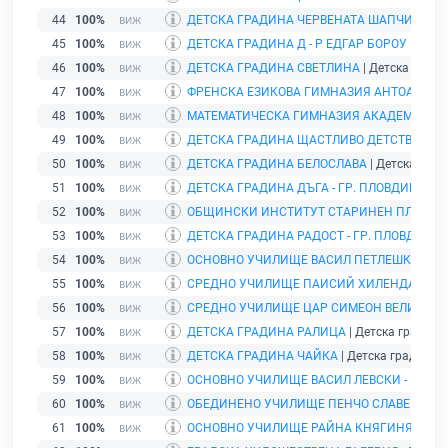
44
100%
ДЕТСКА ГРАДИНА ЧЕРВЕНАТА ШАПЧИЦА - Г
45
100%
ДЕТСКА ГРАДИНА Д - Р ЕДГАР БОРОУ
| Детск
46
100%
ДЕТСКА ГРАДИНА СВЕТЛИНА
| Детска градин
47
100%
ФРЕНСКА ЕЗИКОВА ГИМНАЗИЯ АНТОАН ДЬО 
48
100%
МАТЕМАТИЧЕСКА ГИМНАЗИЯ АКАДЕМИК КИР
49
100%
ДЕТСКА ГРАДИНА ЩАСТЛИВО ДЕТСТВО - ГР
50
100%
ДЕТСКА ГРАДИНА БЕЛОСЛАВА
| Детска град
51
100%
ДЕТСКА ГРАДИНА ДЪГА - ГР. ПЛОВДИВ
| Дет
52
100%
ОБЩИНСКИ ИНСТИТУТ СТАРИНЕН ПЛОВДИ
53
100%
ДЕТСКА ГРАДИНА РАДОСТ - ГР. ПЛОВДИВ
| 
54
100%
ОСНОВНО УЧИЛИЩЕ ВАСИЛ ПЕТЛЕШКОВ - ГР
55
100%
СРЕДНО УЧИЛИЩЕ ПАИСИЙ ХИЛЕНДАРСК
56
100%
СРЕДНО УЧИЛИЩЕ ЦАР СИМЕОН ВЕЛИКИ - Г
57
100%
ДЕТСКА ГРАДИНА РАЛИЦА
| Детска градина 
58
100%
ДЕТСКА ГРАДИНА ЧАЙКА
| Детска градина |
59
100%
ОСНОВНО УЧИЛИЩЕ ВАСИЛ ЛЕВСКИ - ГР. П
60
100%
ОБЕДИНЕНО УЧИЛИЩЕ ПЕНЧО СЛАВЕЙКОВ -
61
100%
ОСНОВНО УЧИЛИЩЕ РАЙНА КНЯГИНЯ - ГР.