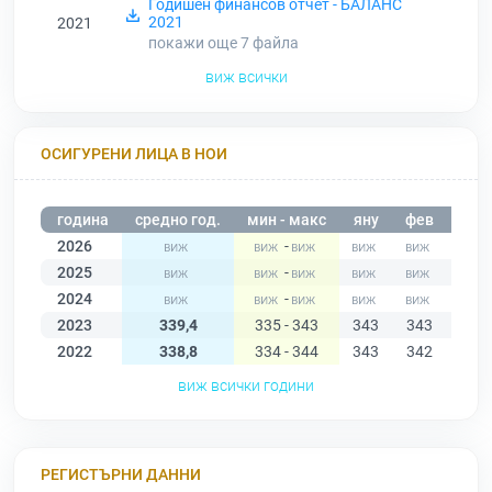
Годишен финансов отчет - БАЛАНС
2021
2021
покажи още 7
файла
виж всички
ОСИГУРЕНИ ЛИЦА В НОИ
година
средно год.
мин - макс
яну
фев
мар
2026
-
2025
-
2024
-
2023
339,4
335 - 343
343
343
339
2022
338,8
334 - 344
343
342
339
виж всички години
РЕГИСТЪРНИ ДАННИ