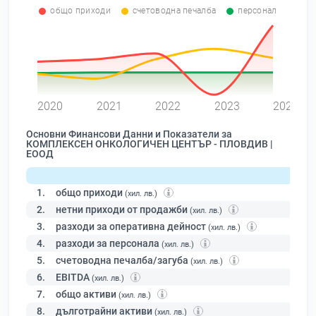
общо приходи
счетоводна печалба
персонал
0
2020
2021
2022
2023
2024
Основни Финансови Данни и Показатели за
КОМПЛЕКСЕН ОНКОЛОГИЧЕН ЦЕНТЪР - ПЛОВДИВ |
ЕООД
1.
общо приходи
(хил. лв.)
2.
нетни приходи от продажби
(хил. лв.)
3.
разходи за оперативна дейност
(хил. лв.)
4.
разходи за персонала
(хил. лв.)
5.
счетоводна печалба/загуба
(хил. лв.)
6.
EBITDA
(хил. лв.)
7.
общо активи
(хил. лв.)
8.
дълготрайни активи
(хил. лв.)