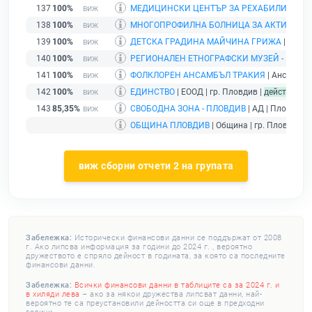
137
100%
МЕДИЦИНСКИ ЦЕНТЪР ЗА РЕХАБИЛИТАЦИЯ 
138
100%
МНОГОПРОФИЛНА БОЛНИЦА ЗА АКТИВНО ЛЕ
139
100%
ДЕТСКА ГРАДИНА МАЙЧИНА ГРИЖА
| Детск
140
100%
РЕГИОНАЛЕН ЕТНОГРАФСКИ МУЗЕЙ - ПЛОВ
141
100%
ФОЛКЛОРЕН АНСАМБЪЛ ТРАКИЯ
| Ансамбъл 
142
100%
ЕДИНСТВО
| ЕООД | гр. Пловдив |
действащ
143
85,35%
СВОБОДНА ЗОНА - ПЛОВДИВ
| АД | Пловдив |
ОБЩИНА ПЛОВДИВ
| Община | гр. Пловдив |
виж сборни отчети 2 на групата
Забележка:
Исторически финансови данни се поддържат от 2008
г. Ако липсва информация за години до 2024 г. , вероятно
дружеството е спряло дейност в годината, за която са последните
финансови данни.
Забележка:
Всички финансови данни в таблиците са за 2024 г. и
в хиляди лева
– ако за някои дружества липсват данни, най-
вероятно те са преустановили дейността си още в предходни