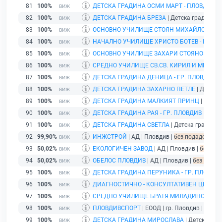
81
100%
ДЕТСКА ГРАДИНА ОСМИ МАРТ - ПЛОВДИВ
| 
82
100%
ДЕТСКА ГРАДИНА БРЕЗА
| Детска градина | 
83
100%
ОСНОВНО УЧИЛИЩЕ СТОЯН МИХАЙЛОВСКИ -
84
100%
НАЧАЛНО УЧИЛИЩЕ ХРИСТО БОТЕВ - ГР. П
85
100%
ОСНОВНО УЧИЛИЩЕ ЗАХАРИ СТОЯНОВ - КВ.
86
100%
СРЕДНО УЧИЛИЩЕ СВ.СВ. КИРИЛ И МЕТОДИЙ
87
100%
ДЕТСКА ГРАДИНА ДЕНИЦА - ГР. ПЛОВДИВ
| 
88
100%
ДЕТСКА ГРАДИНА ЗАХАРНО ПЕТЛЕ
| Детска 
89
100%
ДЕТСКА ГРАДИНА МАЛКИЯТ ПРИНЦ
| Детск
90
100%
ДЕТСКА ГРАДИНА РАЯ - ГР. ПЛОВДИВ
| Детск
91
100%
ДЕТСКА ГРАДИНА СВЕТЛА
| Детска градина |
92
99,90%
ИНЖСТРОЙ
| АД | Пловдив |
без подаден фина
93
50,02%
ЕКОЛОГИЧЕН ЗАВОД
| АД | Пловдив |
без под
94
50,02%
ОБЕЛОС ПЛОВДИВ
| АД | Пловдив |
без подад
95
100%
ДЕТСКА ГРАДИНА ПЕРУНИКА - ГР. ПЛОВДИ
96
100%
ДИАГНОСТИЧНО - КОНСУЛТАТИВЕН ЦЕНТЪР I
97
100%
СРЕДНО УЧИЛИЩЕ БРАТЯ МИЛАДИНОВИ - Г
98
100%
ПЛОВДИВСПОРТ
| ЕООД | гр. Пловдив |
дейст
99
100%
ДЕТСКА ГРАДИНА МИРОСЛАВА
| Детска град