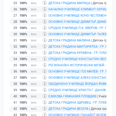
25
100%
ДЕТСКА ГРАДИНА МАРИЦА
| Детска градина 
26
100%
НАЧАЛНО УЧИЛИЩЕ КЛИМЕНТ ОХРИДСКИ - 
27
100%
ОСНОВНО УЧИЛИЩЕ КОЧО ЧЕСТЕМЕНСКИ - 
28
100%
ОСНОВНО УЧИЛИЩЕ ДИМИТЪР ДИМОВ
| Учи
29
100%
СРЕДНО УЧИЛИЩЕ П.К. ЯВОРОВ - ГР. ПЛОВ
30
100%
ОСНОВНО УЧИЛИЩЕ ДИМИТЪР ТАЛЕВ - ГР.
31
100%
ДЕТСКА ГРАДИНА МАЛИНА
| Детска градина 
32
100%
ДЕТСКА ГРАДИНА МАРГАРИТКА - ГР. ПЛОВ
33
100%
ДЕТСКА ГРАДИНА КРЕМЕНА - ГР. ПЛОВДИВ
|
34
100%
СРЕДНО УЧИЛИЩЕ КОНСТАНТИН ВЕЛИЧКОВ 
35
100%
РЕГИОНАЛЕН ИСТОРИЧЕСКИ МУЗЕЙ - ГР. П
36
100%
ОСНОВНО УЧИЛИЩЕ ГЕО МИЛЕВ - ГР. ПЛОВ
37
100%
ОСНОВНО УЧИЛИЩЕ АЛЕКО КОНСТАНТИНОВ 
38
100%
ОБЕДИНЕНО УЧИЛИЩЕ ЙОРДАН ЙОВКОВ - Г
39
100%
СРЕДНО УЧИЛИЩЕ ХРИСТО Г. ДАНОВ
| Учил
40
100%
ЕЗИКОВА ГИМНАЗИЯ ПЛОВДИВ
| Училище | г
41
100%
ДЕТСКА ГРАДИНА ЗДРАВЕЦ - ГР. ПЛОВДИВ
|
42
100%
ДЕТСКА ГРАДИНА ВЕСЕЛА
| Детска градина |
43
100%
ОСНОВНО УЧИЛИЩЕ ПАНАЙОТ ВОЛОВ - ГР. 