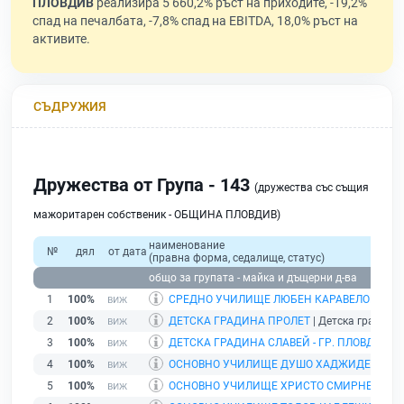
ПЛОВДИВ
реализира 5 660,2% ръст на приходите, -19,2%
спад на печалбата, -7,8% спад на EBITDA, 18,0% ръст на
активите.
СЪДРУЖИЯ
Дружества от Група - 143
(дружества със същия
мажоритарен собственик - ОБЩИНА ПЛОВДИВ)
наименование
№
дял
от дата
(правна форма, седалище, статус)
общо за групата - майка и дъщерни д-ва
1
100%
СРЕДНО УЧИЛИЩЕ ЛЮБЕН КАРАВЕЛОВ
| Учи
2
100%
ДЕТСКА ГРАДИНА ПРОЛЕТ
| Детска градина 
3
100%
ДЕТСКА ГРАДИНА СЛАВЕЙ - ГР. ПЛОВДИВ
| 
4
100%
ОСНОВНО УЧИЛИЩЕ ДУШО ХАДЖИДЕКОВ - Г
5
100%
ОСНОВНО УЧИЛИЩЕ ХРИСТО СМИРНЕНСКИ -