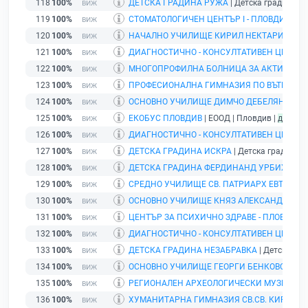
118
100%
ДЕТСКА ГРАДИНА РУЖА
| Детска градина | 
119
100%
СТОМАТОЛОГИЧЕН ЦЕНТЪР I - ПЛОВДИВ
| ЕО
120
100%
НАЧАЛНО УЧИЛИЩЕ КИРИЛ НЕКТАРИЕВ
| У
121
100%
ДИАГНОСТИЧНО - КОНСУЛТАТИВЕН ЦЕНТЪР V
122
100%
МНОГОПРОФИЛНА БОЛНИЦА ЗА АКТИВНО ЛЕ
123
100%
ПРОФЕСИОНАЛНА ГИМНАЗИЯ ПО ВЪТРЕШНА
124
100%
ОСНОВНО УЧИЛИЩЕ ДИМЧО ДЕБЕЛЯНОВ
| У
125
100%
ЕКОБУС ПЛОВДИВ
| ЕООД | Пловдив |
действ
126
100%
ДИАГНОСТИЧНО - КОНСУЛТАТИВЕН ЦЕНТЪР 
127
100%
ДЕТСКА ГРАДИНА ИСКРА
| Детска градина | 
128
100%
ДЕТСКА ГРАДИНА ФЕРДИНАНД УРБИХ - ГР.
129
100%
СРЕДНО УЧИЛИЩЕ СВ. ПАТРИАРХ ЕВТИМИЙ 
130
100%
ОСНОВНО УЧИЛИЩЕ КНЯЗ АЛЕКСАНДЪР ПЪР
131
100%
ЦЕНТЪР ЗА ПСИХИЧНО ЗДРАВЕ - ПЛОВДИВ
|
132
100%
ДИАГНОСТИЧНО - КОНСУЛТАТИВЕН ЦЕНТЪР
133
100%
ДЕТСКА ГРАДИНА НЕЗАБРАВКА
| Детска гра
134
100%
ОСНОВНО УЧИЛИЩЕ ГЕОРГИ БЕНКОВСКИ - Г
135
100%
РЕГИОНАЛЕН АРХЕОЛОГИЧЕСКИ МУЗЕЙ - П
136
100%
ХУМАНИТАРНА ГИМНАЗИЯ СВ.СВ. КИРИЛ И 