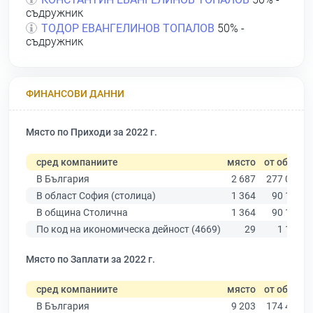
съдружник
ТОДОР ЕВАНГЕЛИНОВ ТОПАЛОВ
50% -
съдружник
ФИНАНСОВИ ДАННИ
Място по Приходи за 2022 г.
сред компаниите
място
от общо
В България
2 687
277 019
В област София (столица)
1 364
90 178
В община Столична
1 364
90 178
По код на икономическа дейност (4669)
29
1 133
Място по Заплати за 2022 г.
сред компаниите
място
от общо
В България
9 203
174 403