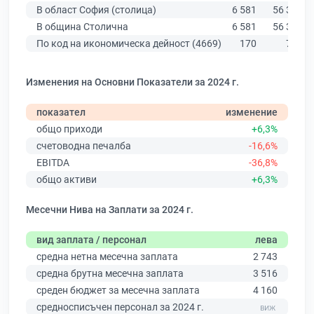
В област София (столица)
6 581
56 378
В община Столична
6 581
56 378
По код на икономическа дейност (4669)
170
784
Изменения на Основни Показатели за 2024 г.
показател
изменение
общо приходи
+6,3%
счетоводна печалба
-16,6%
EBITDA
-36,8%
общо активи
+6,3%
Месечни Нива на Заплати за 2024 г.
вид заплата / персонал
лева
средна нетна месечна заплата
2 743
средна брутна месечна заплата
3 516
среден бюджет за месечна заплата
4 160
средносписъчен персонал за 2024 г.