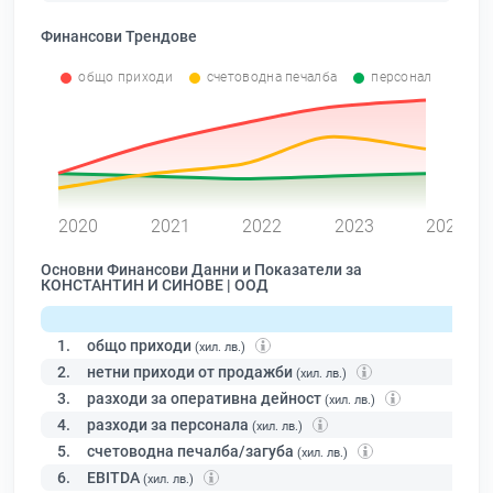
Финансови Трендове
общо приходи
счетоводна печалба
персонал
0
2020
2021
2022
2023
2024
Основни Финансови Данни и Показатели за
КОНСТАНТИН И СИНОВЕ | ООД
1.
общо приходи
(хил. лв.)
2.
нетни приходи от продажби
(хил. лв.)
3.
разходи за оперативна дейност
(хил. лв.)
4.
разходи за персонала
(хил. лв.)
5.
счетоводна печалба/загуба
(хил. лв.)
6.
EBITDA
(хил. лв.)