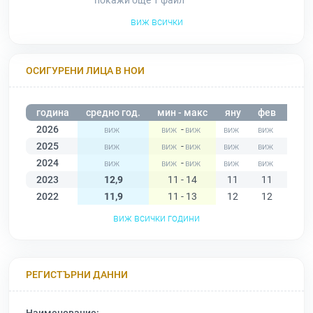
покажи още 1
файл
виж всички
ОСИГУРЕНИ ЛИЦА В НОИ
година
средно год.
мин - макс
яну
фев
мар
2026
-
2025
-
2024
-
2023
12,9
11 - 14
11
11
12
2022
11,9
11 - 13
12
12
12
виж всички години
РЕГИСТЪРНИ ДАННИ