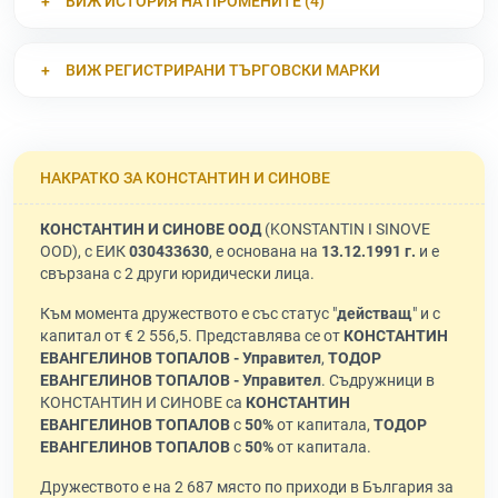
ВИЖ ИСТОРИЯ НА ПРОМЕНИТЕ (4)
ВИЖ РЕГИСТРИРАНИ ТЪРГОВСКИ МАРКИ
НАКРАТКО ЗА КОНСТАНТИН И СИНОВЕ
КОНСТАНТИН И СИНОВЕ ООД
(KONSTANTIN I SINOVE
OOD), с ЕИК
030433630
, е основана на
13.12.1991 г.
и е
свързана с 2 други юридически лица.
Към момента дружеството е със статус "
действащ
" и с
капитал от € 2 556,5. Представлява се от
КОНСТАНТИН
ЕВАНГЕЛИНОВ ТОПАЛОВ - Управител
,
ТОДОР
ЕВАНГЕЛИНОВ ТОПАЛОВ - Управител
. Съдружници в
КОНСТАНТИН И СИНОВЕ са
КОНСТАНТИН
ЕВАНГЕЛИНОВ ТОПАЛОВ
с
50%
от капитала,
ТОДОР
ЕВАНГЕЛИНОВ ТОПАЛОВ
с
50%
от капитала.
Дружеството е на 2 687 място по приходи в България за