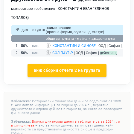
мажоритарен собственик - КОНСТАНТИН ЕВАНГЕЛИНОВ
ТОПАЛОВ)
наименование
№
дял
от дата
(правна форма, седалище, статус)
общо за групата - майка и дъщерни д-ва
1
50%
КОНСТАНТИН И СИНОВЕ
| ООД | София |
дейст
2
50%
СОЛ ПАУЪР
| ООД | София |
действащ
виж сборни отчети 2 на групата
Забележка:
Исторически финансови данни се поддържат от 2008
г. Ако липсва информация за години до 2024 г. , вероятно
дружеството е спряло дейност в годината, за която са последните
финансови данни.
Забележка:
Всички финансови данни в таблиците са за 2024 г. и
в хиляди лева
– ако за някои дружества липсват данни, най-
вероятно те са преустановили дейността си още в предходни
години.