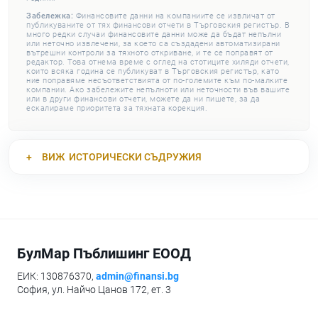
Забележка:
Финансовите данни на компаниите се извличат от
публикуваните от тях финансови отчети в Търговския регистър. В
много редки случаи финансовите данни може да бъдат непълни
или неточно извлечени, за което са създадени автоматизирани
вътрешни контроли за тяхното откриване, и те се поправят от
редактор. Това отнема време с оглед на стотиците хиляди отчети,
които всяка година се публикуват в Търговския регистър, като
ние поправяме несъответствията от по-големите към по-малките
компании. Ако забележите непълноти или неточности във вашите
или в други финансови отчети, можете да ни пишете, за да
ескалираме приоритета за тяхната корекция.
ВИЖ
ИСТОРИЧЕСКИ СЪДРУЖИЯ
БулМар Пъблишинг ЕООД
ЕИК: 130876370,
admin@finansi.bg
София, ул. Найчо Цанов 172, ет. 3