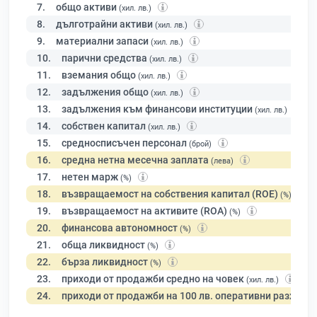
7.
общо активи
(хил. лв.)
8.
дълготрайни активи
(хил. лв.)
9.
материални запаси
(хил. лв.)
10.
парични средства
(хил. лв.)
11.
вземания общо
(хил. лв.)
12.
задължения общо
(хил. лв.)
13.
задължения към финансови институции
(хил. лв.)
14.
собствен капитал
(хил. лв.)
15.
средносписъчен персонал
(брой)
16.
средна нетна месечна заплата
(лева)
17.
нетен марж
(%)
18.
възвращаемост на собствения капитал (ROE)
(%)
19.
възвращаемост на активите (ROA)
(%)
20.
финансова автономност
(%)
21.
обща ликвидност
(%)
22.
бърза ликвидност
(%)
23.
приходи от продажби средно на човек
(хил. лв.)
24.
приходи от продажби на 100 лв. оперативни разходи