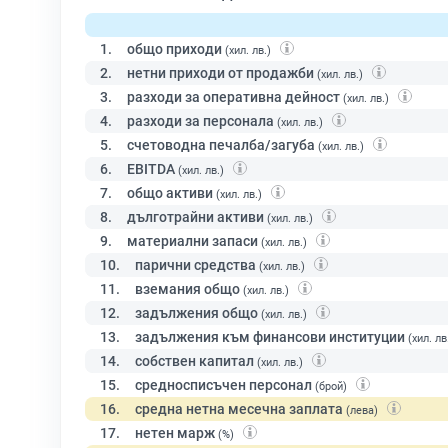
1.
общо приходи
(хил. лв.)
2.
нетни приходи от продажби
(хил. лв.)
3.
разходи за оперативна дейност
(хил. лв.)
4.
разходи за персонала
(хил. лв.)
5.
счетоводна печалба/загуба
(хил. лв.)
6.
EBITDA
(хил. лв.)
7.
общо активи
(хил. лв.)
8.
дълготрайни активи
(хил. лв.)
9.
материални запаси
(хил. лв.)
10.
парични средства
(хил. лв.)
11.
вземания общо
(хил. лв.)
12.
задължения общо
(хил. лв.)
13.
задължения към финансови институции
(хил. лв
14.
собствен капитал
(хил. лв.)
15.
средносписъчен персонал
(брой)
16.
средна нетна месечна заплата
(лева)
17.
нетен марж
(%)