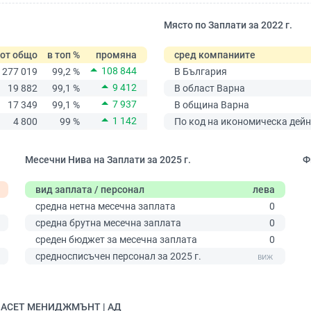
Място по Заплати за 2022 г.
от общо
в топ %
промяна
сред компаниите
108 844
277 019
99,2 %
В България
9 412
19 882
99,1 %
В област Варна
7 937
17 349
99,1 %
В община Варна
1 142
4 800
99 %
По код на икономическа дейн
Месечни Нива на Заплати за 2025 г.
Ф
вид заплата / персонал
лева
средна нетна месечна заплата
0
средна брутна месечна заплата
0
среден бюджет за месечна заплата
0
0
средносписъчен персонал за 2025 г.
ЛТ АСЕТ МЕНИДЖМЪНТ | АД