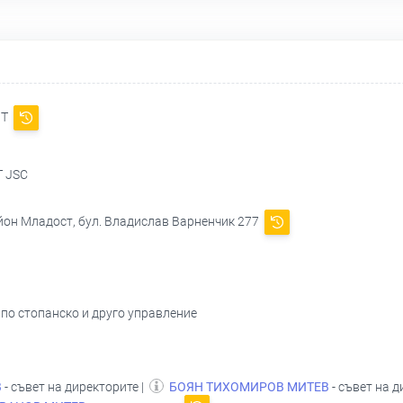
НТ
 JSC
айон Младост, бул. Владислав Варненчик 277
 по стопанско и друго управление
В
- съвет на директорите |
БОЯН ТИХОМИРОВ МИТЕВ
- съвет на д