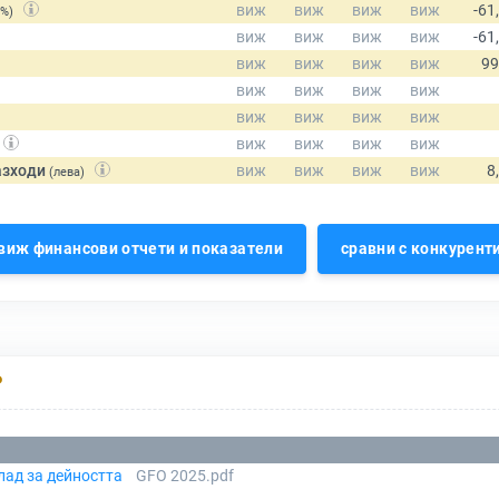
(%)
азходи
(лева)
виж финансови отчети и показатели
сравни с конкурент
Р
лад за дейността
GFO 2025.pdf