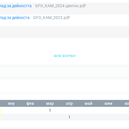
лад за дейността
GFO_KAM_2024 цветно.pdf
лад за дейноста
GFO_KAM_2023.pdf
виж всички
яну
фев
мар
апр
май
юни
ю
1
1