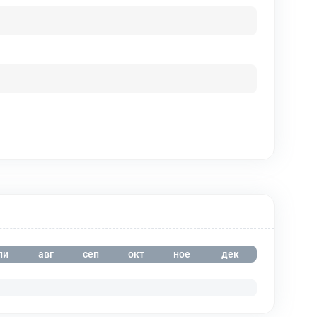
ли
авг
сеп
окт
ное
дек