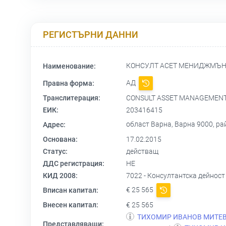
РЕГИСТЪРНИ ДАННИ
КОНСУЛТ АСЕТ МЕНИДЖМЪ
Наименование:
АД
Правна форма:
Транслитерация:
CONSULT ASSET MANAGEMENT
ЕИК:
203416415
област Варна, Варна 9000, р
Адрес:
Основана:
17.02.2015
Статус:
действащ
ДДС регистрация:
НЕ
КИД 2008:
7022 - Консултантска дейност
€ 25 565
Вписан капитал:
Внесен капитал:
€ 25 565
ТИХОМИР ИВАНОВ МИТЕ
Представляващи: