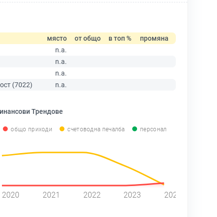
място
от общо
в топ %
промяна
n.a.
n.a.
n.a.
ост (7022)
n.a.
инансови Трендове
общо приходи
счетоводна печалба
персонал
2020
2021
2022
2023
2024