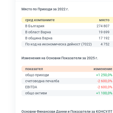
Място по Приходи за 2022 г.
сред компаниите
място
В България
274 807
В област Варна
19 699
В община Варна
17 192
По код на икономическа дейност (7022)
4 752
Изменения на Основни Показатели за 2025 г.
показател
изменение
общо приходи
+1 250,0%
счетоводна печалба
-2 600,0%
EBITDA
-2 600,0%
общо активи
+1 100,0%
Основни Финансови Данни и Показатели за КОНСУ