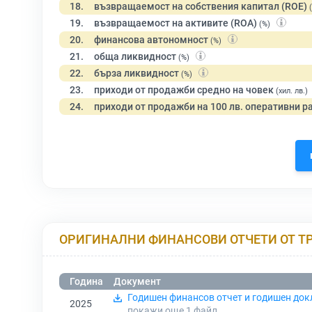
18.
възвращаемост на собствения капитал (ROE)
19.
възвращаемост на активите (ROA)
(%)
20.
финансова автономност
(%)
21.
обща ликвидност
(%)
22.
бърза ликвидност
(%)
23.
приходи от продажби средно на човек
(хил. лв.)
24.
приходи от продажби на 100 лв. оперативни р
ОРИГИНАЛНИ ФИНАНСОВИ ОТЧЕТИ ОТ Т
Година
Документ
Годишен финансов отчет и годишен док
2025
покажи още 1
файл