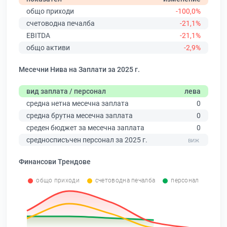
общо приходи
-100,0%
счетоводна печалба
-21,1%
EBITDA
-21,1%
общо активи
-2,9%
Месечни Нива на Заплати за 2025 г.
вид заплата / персонал
лева
средна нетна месечна заплата
0
средна брутна месечна заплата
0
среден бюджет за месечна заплата
0
средносписъчен персонал за 2025 г.
Финансови Трендове
общо приходи
счетоводна печалба
персонал
0