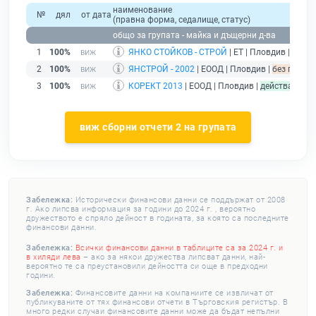
наименование
№
дял
от дата
(правна форма, седалище, статус)
общо за групата - майка и дъщерни д-ва
1
100%
ЯНКО СТОЙКОВ - СТРОЙ
| ЕТ | Пловдив |
без п
2
100%
ЯНСТРОЙ - 2002
| ЕООД | Пловдив |
без подаде
3
100%
КОРЕКТ 2013
| ЕООД | Пловдив |
действащ
виж сборни отчети 2 на групата
Забележка:
Исторически финансови данни се поддържат от 2008
г. Ако липсва информация за години до 2024 г. , вероятно
дружеството е спряло дейност в годината, за която са последните
финансови данни.
Забележка:
Всички финансови данни в таблиците са за 2024 г. и
в хиляди лева
– ако за някои дружества липсват данни, най-
вероятно те са преустановили дейността си още в предходни
години.
Забележка:
Финансовите данни на компаниите се извличат от
публикуваните от тях финансови отчети в Търговския регистър. В
много редки случаи финансовите данни може да бъдат непълни