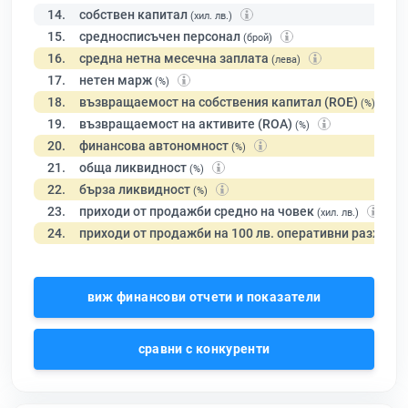
14.
собствен капитал
(хил. лв.)
15.
средносписъчен персонал
(брой)
16.
средна нетна месечна заплата
(лева)
17.
нетен марж
(%)
18.
възвращаемост на собствения капитал (ROE)
(%)
19.
възвращаемост на активите (ROA)
(%)
20.
финансова автономност
(%)
21.
обща ликвидност
(%)
22.
бърза ликвидност
(%)
23.
приходи от продажби средно на човек
(хил. лв.)
24.
приходи от продажби на 100 лв. оперативни разходи
виж финансови отчети и показатели
сравни с конкуренти