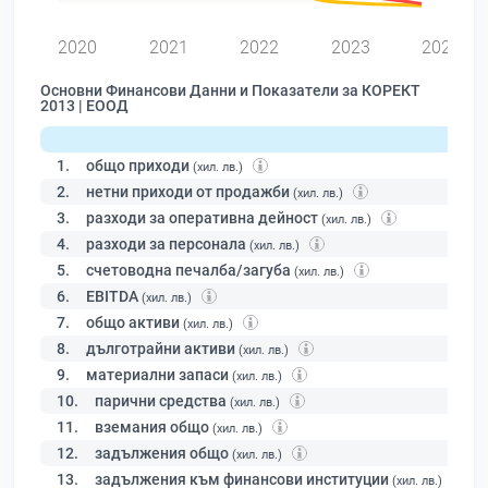
2020
2021
2022
2023
2024
Основни Финансови Данни и Показатели за КОРЕКТ
2013 | ЕООД
1.
общо приходи
(хил. лв.)
2.
нетни приходи от продажби
(хил. лв.)
3.
разходи за оперативна дейност
(хил. лв.)
4.
разходи за персонала
(хил. лв.)
5.
счетоводна печалба/загуба
(хил. лв.)
6.
EBITDA
(хил. лв.)
7.
общо активи
(хил. лв.)
8.
дълготрайни активи
(хил. лв.)
9.
материални запаси
(хил. лв.)
10.
парични средства
(хил. лв.)
11.
вземания общо
(хил. лв.)
12.
задължения общо
(хил. лв.)
13.
задължения към финансови институции
(хил. лв.)