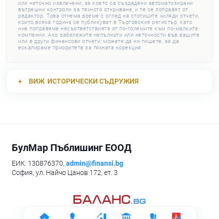
или неточно извлечени, за което са създадени автоматизирани
вътрешни контроли за тяхното откриване, и те се поправят от
редактор. Това отнема време с оглед на стотиците хиляди отчети,
които всяка година се публикуват в Търговския регистър, като
ние поправяме несъответствията от по-големите към по-малките
компании. Ако забележите непълноти или неточности във вашите
или в други финансови отчети, можете да ни пишете, за да
ескалираме приоритета за тяхната корекция.
ВИЖ
ИСТОРИЧЕСКИ СЪДРУЖИЯ
БулМар Пъблишинг ЕООД
ЕИК: 130876370,
admin@finansi.bg
София, ул. Найчо Цанов 172, ет. 3