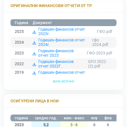
ОРИГИНАЛНИ ФИНАНСОВИ ОТЧЕТИ ОТ ТР
Година
Документ
Годишен финансов отчет
2025
ГФО.pdf
2025г.
Годишен финансов отчет
гфо
2024
2024г.
2024.pdf
Годишен финансов
2023
ГФО-2023.pdf
отчет 2023
Годишен финансов
GFO 2022
2022
отчет 2022Г.
(2).pdf
2019
Годишен финансов отчет
виж всички
ОСИГУРЕНИ ЛИЦА В НОИ
година
средно год.
мин - макс
яну
фев
мар
2023
5,2
3 - 6
6
6
6