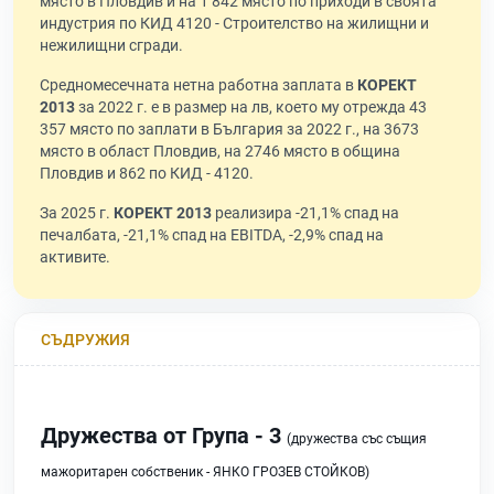
място в Пловдив и на 1 842 място по приходи в своята
индустрия по КИД 4120 - Строителство на жилищни и
нежилищни сгради.
Средномесечната нетна работна заплата в
КОРЕКТ
2013
за 2022 г. е в размер на лв, което му отрежда 43
357 място по заплати в България за 2022 г., на 3673
място в област Пловдив, на 2746 място в община
Пловдив и 862 по КИД - 4120.
За 2025 г.
КОРЕКТ 2013
реализира -21,1% спад на
печалбата, -21,1% спад на EBITDA, -2,9% спад на
активите.
СЪДРУЖИЯ
Дружества от Група - 3
(дружества със същия
мажоритарен собственик - ЯНКО ГРОЗЕВ СТОЙКОВ)