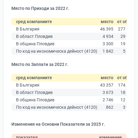
Място по Приходи за 2022 г.
сред компаниите
място
от общо
В България
46 395
277 019
В област Пловдив
4 934
29 067
В община Пловдив
3 300
19 939
По код на икономическа дейност (4120)
1 842
5 291
Място по Заплати за 2022 г.
сред компаниите
място
от общо
В България
43 357
174 403
В област Пловдив
3 673
18 305
В община Пловдив
2 746
12 387
По код на икономическа дейност (4120)
862
3 927
Изменения на Основни Показатели за 2025 г.
показател
изменение