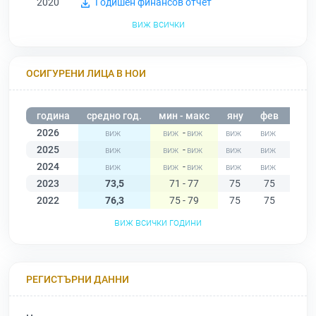
2020
Годишен финансов отчет
виж всички
ОСИГУРЕНИ ЛИЦА В НОИ
година
средно год.
мин - макс
яну
фев
мар
2026
-
2025
-
2024
-
2023
73,5
71 - 77
75
75
77
2022
76,3
75 - 79
75
75
77
виж всички години
РЕГИСТЪРНИ ДАННИ