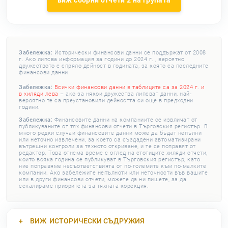
виж сборни отчети 2 на групата
Забележка:
Исторически финансови данни се поддържат от 2008
г. Ако липсва информация за години до 2024 г. , вероятно
дружеството е спряло дейност в годината, за която са последните
финансови данни.
Забележка:
Всички финансови данни в таблиците са за 2024 г. и
в хиляди лева
– ако за някои дружества липсват данни, най-
вероятно те са преустановили дейността си още в предходни
години.
Забележка:
Финансовите данни на компаниите се извличат от
публикуваните от тях финансови отчети в Търговския регистър. В
много редки случаи финансовите данни може да бъдат непълни
или неточно извлечени, за което са създадени автоматизирани
вътрешни контроли за тяхното откриване, и те се поправят от
редактор. Това отнема време с оглед на стотиците хиляди отчети,
които всяка година се публикуват в Търговския регистър, като
ние поправяме несъответствията от по-големите към по-малките
компании. Ако забележите непълноти или неточности във вашите
или в други финансови отчети, можете да ни пишете, за да
ескалираме приоритета за тяхната корекция.
ВИЖ
ИСТОРИЧЕСКИ СЪДРУЖИЯ