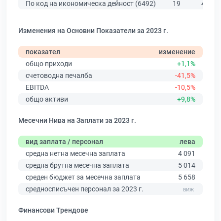
По код на икономическа дейност (6492)
19
478
Изменения на Основни Показатели за 2023 г.
показател
изменение
общо приходи
+1,1%
счетоводна печалба
-41,5%
EBITDA
-10,5%
общо активи
+9,8%
Месечни Нива на Заплати за 2023 г.
вид заплата / персонал
лева
средна нетна месечна заплата
4 091
средна брутна месечна заплата
5 014
среден бюджет за месечна заплата
5 658
средносписъчен персонал за 2023 г.
Финансови Трендове