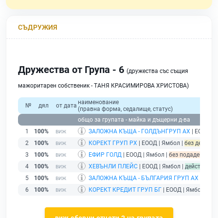
СЪДРУЖИЯ
Дружества от Група - 6
(дружества със същия
мажоритарен собственик - ТАНЯ КРАСИМИРОВА ХРИСТОВА)
наименование
№
дял
от дата
(правна форма, седалище, статус)
общо за групата - майка и дъщерни д-ва
1
100%
ЗАЛОЖНА КЪЩА - ГОЛДЪНГРУП АХ
| ЕООД | 
2
100%
КОРЕКТ ГРУП РХ
| ЕООД | Ямбол |
без дейност 
3
100%
ЕФИР ГОЛД
| ЕООД | Ямбол |
без подаден фина
4
100%
ХЕВЪНЛИ ПЛЕЙС
| ЕООД | Ямбол |
действащ
5
100%
ЗАЛОЖНА КЪЩА - БЪЛГАРИЯ ГРУП АХ
| ЕООД
6
100%
КОРЕКТ КРЕДИТ ГРУП БГ
| ЕООД | Ямбол |
де