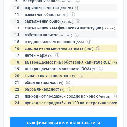
9.
материални запаси
(хил. лв.)
10.
парични средства
(хил. лв.)
11.
вземания общо
(хил. лв.)
12.
задължения общо
(хил. лв.)
13.
задължения към финансови институции
(хил. лв.)
14.
собствен капитал
(хил. лв.)
15.
средносписъчен персонал
(брой)
16.
средна нетна месечна заплата
(лева)
17.
нетен марж
(%)
18.
възвращаемост на собствения капитал (ROE)
(%)
19.
възвращаемост на активите (ROA)
(%)
20.
финансова автономност
(%)
21.
обща ликвидност
(%)
22.
бърза ликвидност
(%)
23.
приходи от продажби средно на човек
(хил. лв.)
24.
приходи от продажби на 100 лв. оперативни разходи
виж финансови отчети и показатели