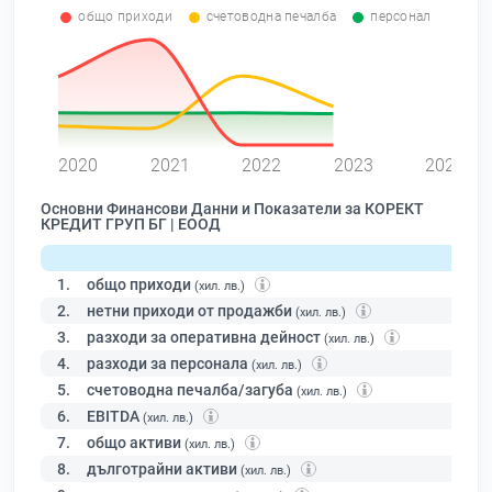
общо приходи
счетоводна печалба
персонал
0
2020
2021
2022
2023
2024
Основни Финансови Данни и Показатели за КОРЕКТ
КРЕДИТ ГРУП БГ | ЕООД
1.
общо приходи
(хил. лв.)
2.
нетни приходи от продажби
(хил. лв.)
3.
разходи за оперативна дейност
(хил. лв.)
4.
разходи за персонала
(хил. лв.)
5.
счетоводна печалба/загуба
(хил. лв.)
6.
EBITDA
(хил. лв.)
7.
общо активи
(хил. лв.)
8.
дълготрайни активи
(хил. лв.)