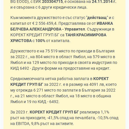
BG EOOD), с ЕИК
203304715
, е основана на
24.11.2014 г.
и е свързана с 6 други юридически лица.
Към момента дружеството е със статус "
действащ
" и с
капитал от € 2 556 459,4. Представлява се от
ИВАНКА
БЕЛЧЕВА АЛЕКСАНДРОВА - Управител
. Съдружници в
КОРЕКТ КРЕДИТ ГРУП БГ са
ТАНЯ КРАСИМИРОВА
ХРИСТОВА
с
100%
от капитала.
Дружеството е на 75 519 място по приходи в България
за 2022 г., на 804 място в област Ямбол, на 579 място в
Ямбол и на 129 място по приходи в своята индустрия по
КИД 6492 - Други форми на предоставяне на кредит.
Средномесечната нетна работна заплата в
КОРЕКТ
КРЕДИТ ГРУП БГ
за 2022 г. е в размер на 4091 лв, което
му отрежда 6 271 място по заплати в България за 2022
г., на 21 място в област Ямбол, на 18 място в община
Ямбол и 19 по КИД - 6492.
За 2023 г.
КОРЕКТ КРЕДИТ ГРУП БГ
реализира 1,1%
ръст на приходите, -41,5% спад на печалбата, -10,5% спад
на EBITDA, 9,8% ръст на активите.