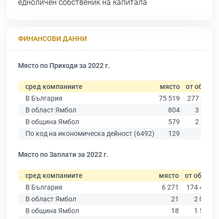
едноличен собственик на капитала
ФИНАНСОВИ ДАННИ
Място по Приходи за 2022 г.
сред компаниите
място
от общо
В България
75 519
277 019
В област Ямбол
804
3 206
В община Ямбол
579
2 409
По код на икономическа дейност (6492)
129
725
Място по Заплати за 2022 г.
сред компаниите
място
от общо
В България
6 271
174 403
В област Ямбол
21
2 005
В община Ямбол
18
1 555