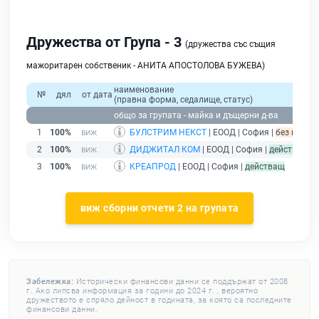
Дружества от Група - 3
(дружества със същия
мажоритарен собственик - АНИТА АПОСТОЛОВА БУЖЕВА)
наименование
№
дял
от дата
(правна форма, седалище, статус)
общо за групата - майка и дъщерни д-ва
1
100%
БУЛСТРИМ НЕКСТ
| ЕООД | София |
без подаде
2
100%
ДИДЖИТАЛ КОМ
| ЕООД | София |
действащ
3
100%
КРЕАПРОД
| ЕООД | София |
действащ
виж сборни отчети 2 на групата
Забележка:
Исторически финансови данни се поддържат от 2008
г. Ако липсва информация за години до 2024 г. , вероятно
дружеството е спряло дейност в годината, за която са последните
финансови данни.