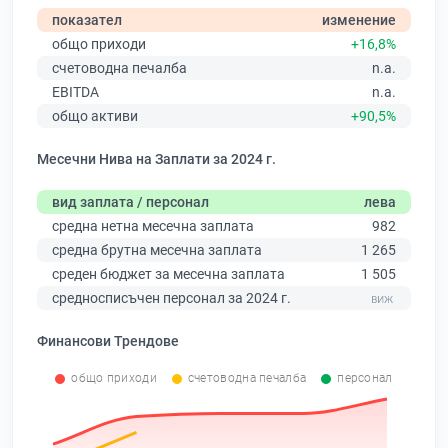
показател
изменение
общо приходи
+16,8%
счетоводна печалба
n.a.
EBITDA
n.a.
общо активи
+90,5%
Месечни Нива на Заплати за 2024 г.
вид заплата / персонал
лева
средна нетна месечна заплата
982
средна брутна месечна заплата
1 265
среден бюджет за месечна заплата
1 505
средносписъчен персонал за 2024 г.
Финансови Трендове
общо приходи
счетоводна печалба
персонал