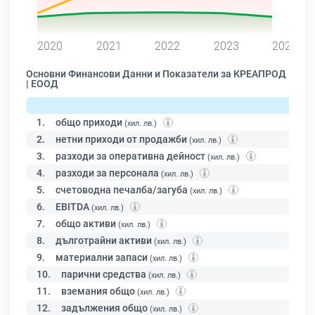
0
2020
2021
2022
2023
2024
Основни Финансови Данни и Показатели за КРЕАПРОД
| ЕООД
1.
общо приходи
(хил. лв.)
2.
нетни приходи от продажби
(хил. лв.)
3.
разходи за оперативна дейност
(хил. лв.)
4.
разходи за персонала
(хил. лв.)
5.
счетоводна печалба/загуба
(хил. лв.)
6.
EBITDA
(хил. лв.)
7.
общо активи
(хил. лв.)
8.
дълготрайни активи
(хил. лв.)
9.
материални запаси
(хил. лв.)
10.
парични средства
(хил. лв.)
11.
вземания общо
(хил. лв.)
12.
задължения общо
(хил. лв.)