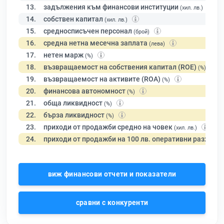
13.
задължения към финансови институции
(хил. лв.)
14.
собствен капитал
(хил. лв.)
15.
средносписъчен персонал
(брой)
16.
средна нетна месечна заплата
(лева)
17.
нетен марж
(%)
18.
възвращаемост на собствения капитал (ROE)
(%)
19.
възвращаемост на активите (ROA)
(%)
20.
финансова автономност
(%)
21.
обща ликвидност
(%)
22.
бърза ликвидност
(%)
23.
приходи от продажби средно на човек
(хил. лв.)
24.
приходи от продажби на 100 лв. оперативни разходи
виж финансови отчети и показатели
сравни с конкуренти