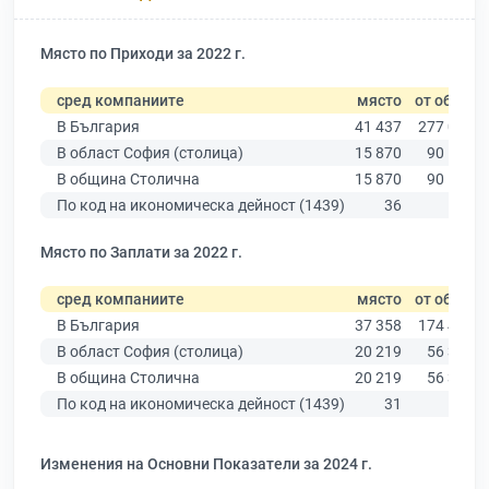
Място по Приходи за 2022 г.
сред компаниите
място
от общо
В България
41 437
277 019
В област София (столица)
15 870
90 178
В община Столична
15 870
90 178
По код на икономическа дейност (1439)
36
97
Място по Заплати за 2022 г.
сред компаниите
място
от общо
В България
37 358
174 403
В област София (столица)
20 219
56 378
В община Столична
20 219
56 378
По код на икономическа дейност (1439)
31
79
Изменения на Основни Показатели за 2024 г.