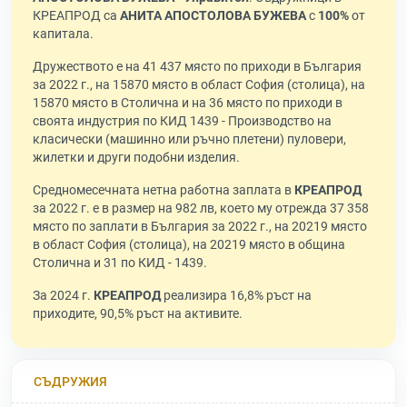
КРЕАПРОД са
АНИТА АПОСТОЛОВА БУЖЕВА
с
100%
от
капитала.
Дружеството е на 41 437 място по приходи в България
за 2022 г., на 15870 място в област София (столица), на
15870 място в Столична и на 36 място по приходи в
своята индустрия по КИД 1439 - Производство на
класически (машинно или ръчно плетени) пуловери,
жилетки и други подобни изделия.
Средномесечната нетна работна заплата в
КРЕАПРОД
за 2022 г. е в размер на 982 лв, което му отрежда 37 358
място по заплати в България за 2022 г., на 20219 място
в област София (столица), на 20219 място в община
Столична и 31 по КИД - 1439.
За 2024 г.
КРЕАПРОД
реализира 16,8% ръст на
приходите, 90,5% ръст на активите.
СЪДРУЖИЯ