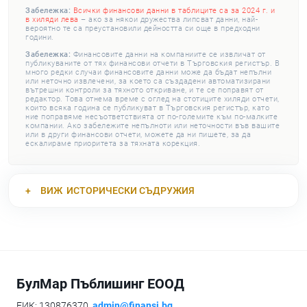
Забележка:
Всички финансови данни в таблиците са за 2024 г. и
в хиляди лева
– ако за някои дружества липсват данни, най-
вероятно те са преустановили дейността си още в предходни
години.
Забележка:
Финансовите данни на компаниите се извличат от
публикуваните от тях финансови отчети в Търговския регистър. В
много редки случаи финансовите данни може да бъдат непълни
или неточно извлечени, за което са създадени автоматизирани
вътрешни контроли за тяхното откриване, и те се поправят от
редактор. Това отнема време с оглед на стотиците хиляди отчети,
които всяка година се публикуват в Търговския регистър, като
ние поправяме несъответствията от по-големите към по-малките
компании. Ако забележите непълноти или неточности във вашите
или в други финансови отчети, можете да ни пишете, за да
ескалираме приоритета за тяхната корекция.
ВИЖ
ИСТОРИЧЕСКИ СЪДРУЖИЯ
БулМар Пъблишинг ЕООД
ЕИК: 130876370,
admin@finansi.bg