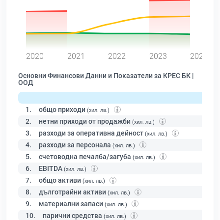
0
2020
2021
2022
2023
2024
Основни Финансови Данни и Показатели за КРЕС БК |
ООД
1.
общо приходи
(хил. лв.)
2.
нетни приходи от продажби
(хил. лв.)
3.
разходи за оперативна дейност
(хил. лв.)
4.
разходи за персонала
(хил. лв.)
5.
счетоводна печалба/загуба
(хил. лв.)
6.
EBITDA
(хил. лв.)
7.
общо активи
(хил. лв.)
8.
дълготрайни активи
(хил. лв.)
9.
материални запаси
(хил. лв.)
10.
парични средства
(хил. лв.)