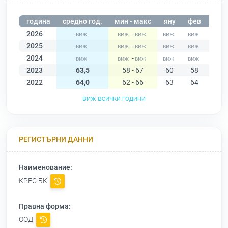
година
средно год.
мин - макс
яну
фев
мар
2026
-
2025
-
2024
-
2023
63,5
58 - 67
60
58
62
2022
64,0
62 - 66
63
64
65
виж всички години
РЕГИСТЪРНИ ДАННИ
Наименование:
КРЕС БК
Правна форма:
ООД