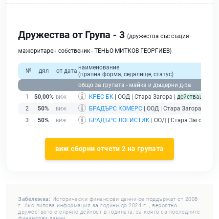
Дружества от Група - 3
(дружества със същия
мажоритарен собственик - ТЕНЬО МИТКОВ ГЕОРГИЕВ)
наименование
№
дял
от дата
(правна форма, седалище, статус)
общо за групата - майка и дъщерни д-ва
1
50,00%
КРЕС БК
| ООД | Стара Загора |
действащ
2
50%
БРАДЪРС КОМЕРС
| ООД | Стара Загора |
дей
3
50%
БРАДЪРС ЛОГИСТИК
| ООД | Стара Загора |
д
виж сборни отчети 2 на групата
Забележка:
Исторически финансови данни се поддържат от 2008
г. Ако липсва информация за години до 2024 г. , вероятно
дружеството е спряло дейност в годината, за която са последните
финансови данни.