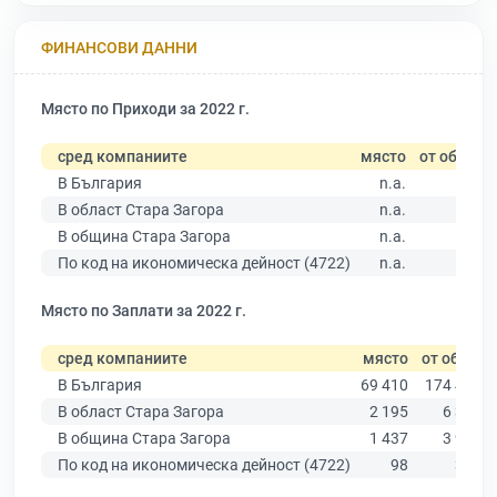
ФИНАНСОВИ ДАННИ
Място по Приходи за 2022 г.
сред компаниите
място
от общо
В България
n.a.
В област Стара Загора
n.a.
В община Стара Загора
n.a.
По код на икономическа дейност (4722)
n.a.
Място по Заплати за 2022 г.
сред компаниите
място
от общо
В България
69 410
174 403
В област Стара Загора
2 195
6 394
В община Стара Загора
1 437
3 960
По код на икономическа дейност (4722)
98
381