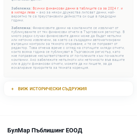
Забележка:
Всички финансови данни в таблиците са за 2024 г. и
в хиляди лева
– ако за някои дружества липсват данни, най-
вероятно те са преустановили дейността си още в предходни
години.
Забележка:
Финансовите данни на компаниите се извличат от
публикуваните от тях финансови отчети в Търговския регистър. В
много редки случаи финансовите данни може да бъдат непълни
или неточно извлечени, за което са създадени автоматизирани
вътрешни контроли за тяхното откриване, и те се поправят от
редактор. Това отнема време с оглед на стотиците хиляди отчети,
които всяка година се публикуват в Търговския регистър, като
ние поправяме несъответствията от по-големите към по-малките
компании. Ако забележите непълноти или неточности във вашите
или в други финансови отчети, можете да ни пишете, за да
ескалираме приоритета за тяхната корекция.
ВИЖ
ИСТОРИЧЕСКИ СЪДРУЖИЯ
БулМар Пъблишинг ЕООД