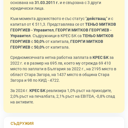
основана на
31.03.2011 г.
и е свързана с 3 други
юридически лица.
Към момента дружеството е със статус "
действащ
" и с
капитал от € 511,3. Представлява се от
ТЕНЬО МИТКОВ
ГЕОРГИЕВ - Управител
,
ГЕОРГИ МИТКОВ ГЕОРГИЕВ -
Управител
. Съдружници в КРЕС БК са
ТЕНЬО МИТКОВ
ГЕОРГИЕВ
с
50,0%
от капитала,
ГЕОРГИ МИТКОВ
ГЕОРГИЕВ
с
50,0%
от капитала.
Средномесечната нетна работна заплата в
КРЕС БК
за
2022 г. е в размер на 695 лв, което му отрежда 69 410
място по заплати в България за 2022 г., на 2195 място в
област Стара Загора, на 1437 място в община Стара
Загора и 98 по КИД - 4722.
За 2024 г.
КРЕС БК
реализира 1,0% ръст на приходите,
2,0% ръст на печалбата, 2,1% ръст на EBITDA, -0,8% спад
на активите.
СЪДРУЖИЯ