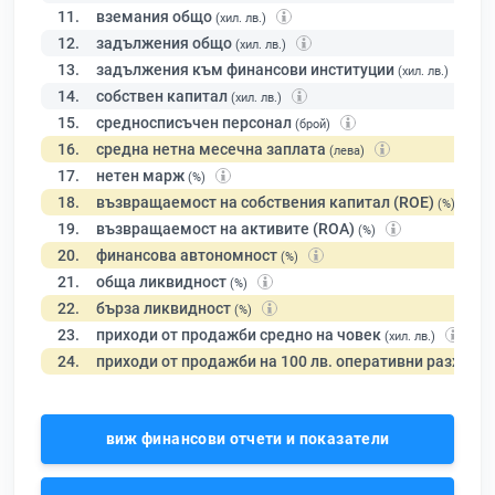
11.
вземания общо
(хил. лв.)
12.
задължения общо
(хил. лв.)
13.
задължения към финансови институции
(хил. лв.)
14.
собствен капитал
(хил. лв.)
15.
средносписъчен персонал
(брой)
16.
средна нетна месечна заплата
(лева)
17.
нетен марж
(%)
18.
възвращаемост на собствения капитал (ROE)
(%)
19.
възвращаемост на активите (ROA)
(%)
20.
финансова автономност
(%)
21.
обща ликвидност
(%)
22.
бърза ликвидност
(%)
23.
приходи от продажби средно на човек
(хил. лв.)
24.
приходи от продажби на 100 лв. оперативни разходи
виж финансови отчети и показатели