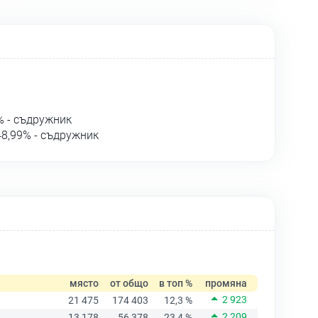
% - съдружник
8,99% - съдружник
място
от общо
в топ %
промяна
2 923
21 475
174 403
12,3 %
2 209
13 178
56 378
23,4 %