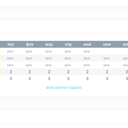
яну
фев
мар
апр
май
юни
юл
2
2
2
2
2
2
2
3
3
3
3
3
3
3
виж всички години