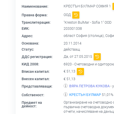
КРЕСТЪН БУЛМАР СОФИЯ 1
Наименование:
ООД
Правна форма:
Транслитерация:
"Kreston BulMar - Sofia 1" OOD
ЕИК:
203301338
област София (столица), София
Адрес:
Основана:
20.11.2014
Статус:
действащ
Да, от 27.05.2015
ДДС регистрация:
КИД 2008:
6920 - Счетоводни и одиторск
€ 51,13
Вписан капитал:
Внесен капитал:
€ 51,13
ВЯРА ПЕТРОВА КУКОВА
- 
Представляващи:
КРЕСТЪН БУЛМАР
51,01% 
Собственост:
Организиране на счетоводно о
Предмет на
дейност:
първична счетоводна докумен
отчети; начисляване на данъц