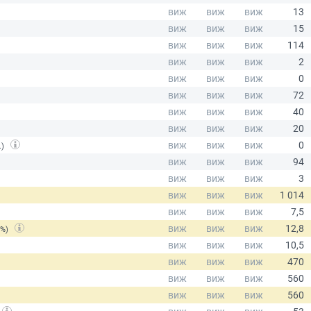
.)
(%)