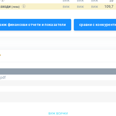
азходи
(лева)
виж финансови отчети и показатели
сравни с конкурент
Р
.pdf
виж всички