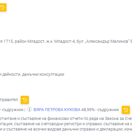
 1715, район Младост, ж.к. Младост-4, бул. „Александър Малинов” 91
и дейности, данъчни консултации
управител
- съдружник |
ВЯРА ПЕТРОВА КУКОВА
48,99% - съдружник
тчитане и съставяне на финансови отчети по реда на Закона за Сч
тация; съставяне на счетоводни регистри и справки; съставяне н
и и съставяне на всички видове данъчни справки и декларации; из