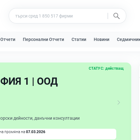
 Отчети
Персонални Отчети
Статии
Новини
Седмични
СТАТУС:
действащ
ИЯ 1 | ООД
торски дейности, данъчни консултации
на промяна на
07.03.2026