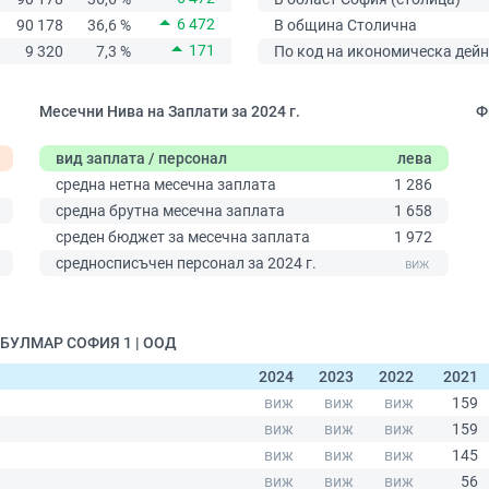
6 472
90 178
36,6 %
В община Столична
171
9 320
7,3 %
По код на икономическа дейн
Месечни Нива на Заплати за 2024 г.
Ф
вид заплата / персонал
лева
средна нетна месечна заплата
1 286
средна брутна месечна заплата
1 658
0
среден бюджет за месечна заплата
1 972
средносписъчен персонал за 2024 г.
 БУЛМАР СОФИЯ 1 | ООД
2024
2023
2022
2021