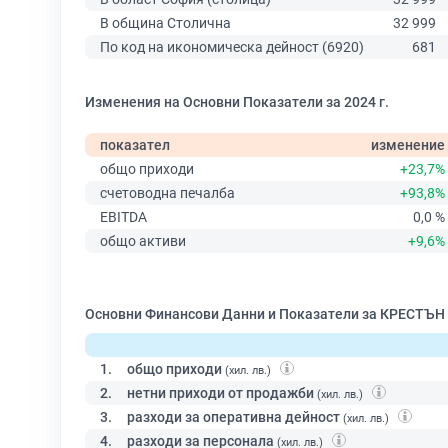
В община Столична
32 999
По код на икономическа дейност (6920)
681
Изменения на Основни Показатели за 2024 г.
показател
изменение
общо приходи
+23,7%
счетоводна печалба
+93,8%
EBITDA
0,0 %
общо активи
+9,6%
Основни Финансови Данни и Показатели за КРЕСТЪН
1.
общо приходи
(хил. лв.)
2.
нетни приходи от продажби
(хил. лв.)
3.
разходи за оперативна дейност
(хил. лв.)
4.
разходи за персонала
(хил. лв.)