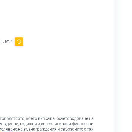
, ет. 4
етоводството, което включва: осчетоводяване на
а междинни, годишни и консолидирани финансови
числяване на възнаграждения и свързаните с тях