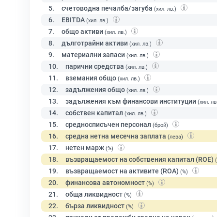
5.
счетоводна печалба/загуба
(хил. лв.)
6.
EBITDA
(хил. лв.)
7.
общо активи
(хил. лв.)
8.
дълготрайни активи
(хил. лв.)
9.
материални запаси
(хил. лв.)
10.
парични средства
(хил. лв.)
11.
вземания общо
(хил. лв.)
12.
задължения общо
(хил. лв.)
13.
задължения към финансови институции
(хил. лв
14.
собствен капитал
(хил. лв.)
15.
средносписъчен персонал
(брой)
16.
средна нетна месечна заплата
(лева)
17.
нетен марж
(%)
18.
възвращаемост на собствения капитал (ROE)
19.
възвращаемост на активите (ROA)
(%)
20.
финансова автономност
(%)
21.
обща ликвидност
(%)
22.
бърза ликвидност
(%)