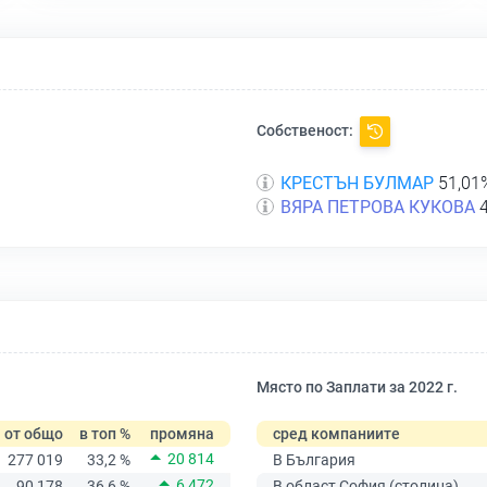
Собственост:
КРЕСТЪН БУЛМАР
51,01
ВЯРА ПЕТРОВА КУКОВА
4
Място по Заплати за 2022 г.
от общо
в топ %
промяна
сред компаниите
20 814
277 019
33,2 %
В България
6 472
90 178
36,6 %
В област София (столица)