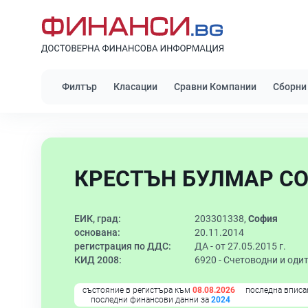
Филтър
Класации
Сравни Компании
Сборни
КРЕСТЪН БУЛМАР СОФ
ЕИК, град:
203301338,
София
основана:
20.11.2014
регистрация по ДДС:
ДА - от 27.05.2015 г.
КИД 2008:
6920 -
Счетоводни и оди
състояние в регистъра към
08.08.2026
последна вписа
последни финансови данни за
2024