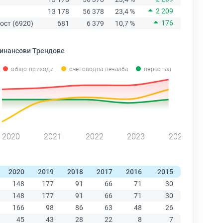
2 209
13 178
56 378
23,4 %
176
ост (6920)
681
6 379
10,7 %
инансови Трендове
общо приходи
счетоводна печалба
персонал
2020
2021
2022
2023
2024
2020
2019
2018
2017
2016
2015