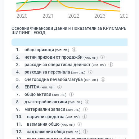
0
2020
2021
2022
2023
2024
Основни Финансови Данни и Показатели за КРИСМАРЕ
ШИПИНГ | ЕООД
1.
общо приходи
(хил. лв.)
2.
нетни приходи от продажби
(хил. лв.)
3.
разходи за оперативна дейност
(хил. лв.)
4.
разходи за персонала
(хил. лв.)
5.
счетоводна печалба/загуба
(хил. лв.)
6.
EBITDA
(хил. лв.)
7.
общо активи
(хил. лв.)
8.
дълготрайни активи
(хил. лв.)
9.
материални запаси
(хил. лв.)
10.
парични средства
(хил. лв.)
11.
вземания общо
(хил. лв.)
12.
задължения общо
(хил. лв.)