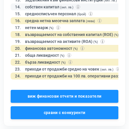
13.
задължения към финансови институции
(хил. лв.)
14.
собствен капитал
(хил. лв.)
15.
средносписъчен персонал
(брой)
16.
средна нетна месечна заплата
(лева)
17.
нетен марж
(%)
18.
възвращаемост на собствения капитал (ROE)
(%)
19.
възвращаемост на активите (ROA)
(%)
20.
финансова автономност
(%)
21.
обща ликвидност
(%)
22.
бърза ликвидност
(%)
23.
приходи от продажби средно на човек
(хил. лв.)
24.
приходи от продажби на 100 лв. оперативни разходи
виж финансови отчети и показатели
сравни с конкуренти