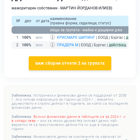
мажоритарен собственик - МАРТИН ЙОРДАНОВ ИЛИЕВ)
наименование
№
дял
от дата
(правна форма, седалище, статус)
общо за групата - майка и дъщерни д-ва
1
100%
КРИСМАРЕ ШИПИНГ
| ЕООД | Бургас |
действ
2
100%
ПРАДЕРА М
| ЕООД | Бургас |
действащ
виж сборни отчети 2 на групата
Забележка:
Исторически финансови данни се поддържат от 2008
г. Ако липсва информация за години до 2024 г. , вероятно
дружеството е спряло дейност в годината, за която са последните
финансови данни.
Забележка:
Всички финансови данни в таблиците са за 2024 г. и
в хиляди лева
– ако за някои дружества липсват данни, най-
вероятно те са преустановили дейността си още в предходни
години.
Забележка:
Финансовите данни на компаниите се извличат от