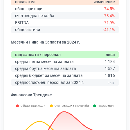
показател
изменение
общо приходи
-74,5%
счетоводна печалба
-78,4%
EBITDA
-71,9%
общо активи
-41,1%
Месечни Нива на Заплати за 2024 г.
вид заплата / персонал
лева
средна нетна месечна заплата
1 184
средна брутна месечна заплата
1 527
среден бюджет за месечна заплата
1 816
средносписъчен персонал за 2024 г.
Финансови Трендове
общо приходи
счетоводна печалба
персонал