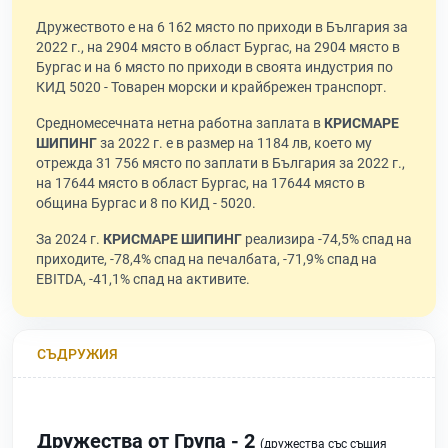
Дружеството е на 6 162 място по приходи в България за
2022 г., на 2904 място в област Бургас, на 2904 място в
Бургас и на 6 място по приходи в своята индустрия по
КИД 5020 - Товарен морски и крайбрежен транспорт.
Средномесечната нетна работна заплата в
КРИСМАРЕ
ШИПИНГ
за 2022 г. е в размер на 1184 лв, което му
отрежда 31 756 място по заплати в България за 2022 г.,
на 17644 място в област Бургас, на 17644 място в
община Бургас и 8 по КИД - 5020.
За 2024 г.
КРИСМАРЕ ШИПИНГ
реализира -74,5% спад на
приходите, -78,4% спад на печалбата, -71,9% спад на
EBITDA, -41,1% спад на активите.
СЪДРУЖИЯ
Дружества от Група - 2
(дружества със същия