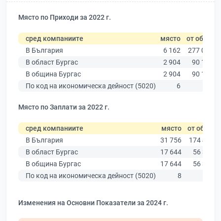
Място по Приходи за 2022 г.
сред компаниите
място
от общо
В България
6 162
277 019
В област Бургас
2 904
90 178
В община Бургас
2 904
90 178
По код на икономическа дейност (5020)
6
23
Място по Заплати за 2022 г.
сред компаниите
място
от общо
В България
31 756
174 403
В област Бургас
17 644
56 378
В община Бургас
17 644
56 378
По код на икономическа дейност (5020)
8
9
Изменения на Основни Показатели за 2024 г.