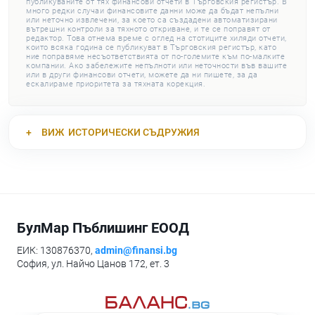
публикуваните от тях финансови отчети в Търговския регистър. В
много редки случаи финансовите данни може да бъдат непълни
или неточно извлечени, за което са създадени автоматизирани
вътрешни контроли за тяхното откриване, и те се поправят от
редактор. Това отнема време с оглед на стотиците хиляди отчети,
които всяка година се публикуват в Търговския регистър, като
ние поправяме несъответствията от по-големите към по-малките
компании. Ако забележите непълноти или неточности във вашите
или в други финансови отчети, можете да ни пишете, за да
ескалираме приоритета за тяхната корекция.
ВИЖ
ИСТОРИЧЕСКИ СЪДРУЖИЯ
БулМар Пъблишинг ЕООД
ЕИК: 130876370,
admin@finansi.bg
София, ул. Найчо Цанов 172, ет. 3