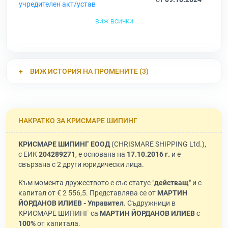
учредителен акт/устав
виж всички
ВИЖ ИСТОРИЯ НА ПРОМЕНИТЕ (3)
НАКРАТКО ЗА КРИСМАРЕ ШИПИНГ
КРИСМАРЕ ШИПИНГ ЕООД
(CHRISMARE SHIPPING Ltd.),
с ЕИК
204289271
, е основана на
17.10.2016 г.
и е
свързана с 2 други юридически лица.
Към момента дружеството е със статус "
действащ
" и с
капитал от € 2 556,5. Представлява се от
МАРТИН
ЙОРДАНОВ ИЛИЕВ - Управител
. Съдружници в
КРИСМАРЕ ШИПИНГ са
МАРТИН ЙОРДАНОВ ИЛИЕВ
с
100%
от капитала.