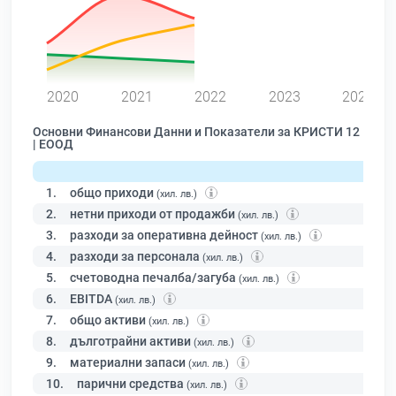
0
2020
2021
2022
2023
2024
Основни Финансови Данни и Показатели за КРИСТИ 12
| ЕООД
1.
общо приходи
(хил. лв.)
2.
нетни приходи от продажби
(хил. лв.)
3.
разходи за оперативна дейност
(хил. лв.)
4.
разходи за персонала
(хил. лв.)
5.
счетоводна печалба/загуба
(хил. лв.)
6.
EBITDA
(хил. лв.)
7.
общо активи
(хил. лв.)
8.
дълготрайни активи
(хил. лв.)
9.
материални запаси
(хил. лв.)
10.
парични средства
(хил. лв.)