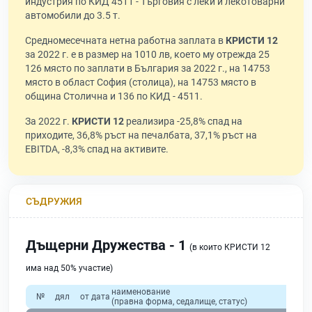
индустрия по КИД 4511 - Търговия с леки и лекотоварни
автомобили до 3.5 т.
Средномесечната нетна работна заплата в
КРИСТИ 12
за 2022 г. е в размер на 1010 лв, което му отрежда 25
126 място по заплати в България за 2022 г., на 14753
място в област София (столица), на 14753 място в
община Столична и 136 по КИД - 4511.
За 2022 г.
КРИСТИ 12
реализира -25,8% спад на
приходите, 36,8% ръст на печалбата, 37,1% ръст на
EBITDA, -8,3% спад на активите.
СЪДРУЖИЯ
Дъщерни Дружества - 1
(в които КРИСТИ 12
има над 50% участие)
наименование
№
дял
от дата
(правна форма, седалище, статус)