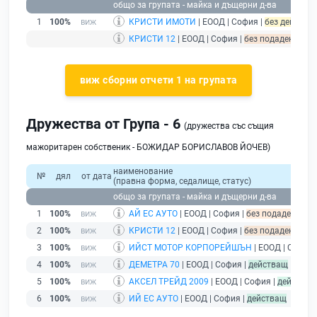
общо за групата - майка и дъщерни д-ва
1
100%
КРИСТИ ИМОТИ
| ЕООД | София |
без дейност -
КРИСТИ 12
| ЕООД | София |
без подаден финан
виж сборни отчети 1 на групата
Дружества от Група - 6
(дружества със същия
мажоритарен собственик - БОЖИДАР БОРИСЛАВОВ ЙОЧЕВ)
наименование
№
дял
от дата
(правна форма, седалище, статус)
общо за групата - майка и дъщерни д-ва
1
100%
АЙ ЕС АУТО
| ЕООД | София |
без подаден фина
2
100%
КРИСТИ 12
| ЕООД | София |
без подаден финан
3
100%
ИЙСТ МОТОР КОРПОРЕЙШЪН
| ЕООД | София 
4
100%
ДЕМЕТРА 70
| ЕООД | София |
действащ
5
100%
АКСЕЛ ТРЕЙД 2009
| ЕООД | София |
действащ
6
100%
ИЙ ЕС АУТО
| ЕООД | София |
действащ