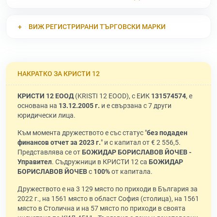
ВИЖ РЕГИСТРИРАНИ ТЪРГОВСКИ МАРКИ
НАКРАТКО ЗА КРИСТИ 12
КРИСТИ 12 ЕООД
(KRISTI 12 EOOD), с ЕИК
131574574
, е
основана на
13.12.2005 г.
и е свързана с 7 други
юридически лица.
Към момента дружеството е със статус "
без подаден
финансов отчет за 2023 г.
" и с капитал от € 2 556,5.
Представлява се от
БОЖИДАР БОРИСЛАВОВ ЙОЧЕВ -
Управител
. Съдружници в КРИСТИ 12 са
БОЖИДАР
БОРИСЛАВОВ ЙОЧЕВ
с
100%
от капитала.
Дружеството е на 3 129 място по приходи в България за
2022 г., на 1561 място в област София (столица), на 1561
място в Столична и на 57 място по приходи в своята