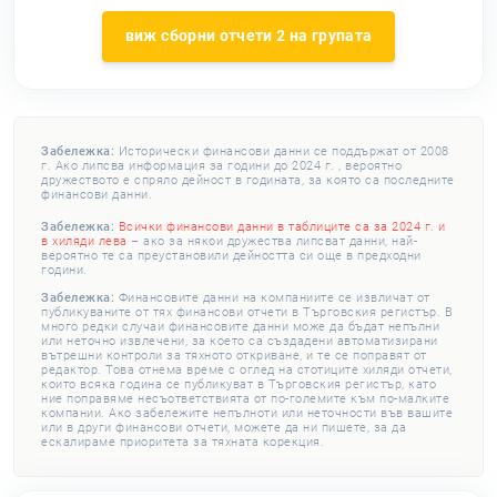
виж сборни отчети 2 на групата
Забележка:
Исторически финансови данни се поддържат от 2008
г. Ако липсва информация за години до 2024 г. , вероятно
дружеството е спряло дейност в годината, за която са последните
финансови данни.
Забележка:
Всички финансови данни в таблиците са за 2024 г. и
в хиляди лева
– ако за някои дружества липсват данни, най-
вероятно те са преустановили дейността си още в предходни
години.
Забележка:
Финансовите данни на компаниите се извличат от
публикуваните от тях финансови отчети в Търговския регистър. В
много редки случаи финансовите данни може да бъдат непълни
или неточно извлечени, за което са създадени автоматизирани
вътрешни контроли за тяхното откриване, и те се поправят от
редактор. Това отнема време с оглед на стотиците хиляди отчети,
които всяка година се публикуват в Търговския регистър, като
ние поправяме несъответствията от по-големите към по-малките
компании. Ако забележите непълноти или неточности във вашите
или в други финансови отчети, можете да ни пишете, за да
ескалираме приоритета за тяхната корекция.