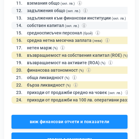
11.
вземания общо
(хил. лв.)
12.
задължения общо
(хил. лв.)
13.
задължения към финансови институции
(хил. лв.)
14.
собствен капитал
(хил. лв.)
15.
средносписъчен персонал
(брой)
16.
средна нетна месечна заплата
(лева)
17.
нетен марж
(%)
18.
възвращаемост на собствения капитал (ROE)
(%)
19.
възвращаемост на активите (ROA)
(%)
20.
финансова автономност
(%)
21.
обща ликвидност
(%)
22.
бърза ликвидност
(%)
23.
приходи от продажби средно на човек
(хил. лв.)
24.
приходи от продажби на 100 лв. оперативни разходи
виж финансови отчети и показатели