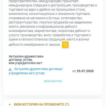
представителство, международен транспорт,
международна спедиция и дистрибуция, производство и
търговия на едро и дребно на промишлени стоки,
комисионна, консигнационна и оказионна търговия,
откриване на магазини и бутици, хотелиерство,
ресторантъорство, покупко-продажба на недвижими
имоти, рекламна и информационна дейност,
инженерингова, маркетингова, лизингова дейност и
услуги, производство, внос, преработка и търговия с
храни и селскостопанска продукция, както и всички
дейности незабранени от закона.
Актуален дружествен
договор, устав,
или учредителен акт:
Актуален дружествен договор/
от
29.07.2020
учредителен акт/устав
виж всички
ВИЖ ИСТОРИЯ НА ПРОМЕНИТЕ (7)