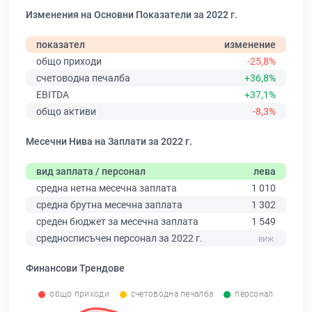
Изменения на Основни Показатели за 2022 г.
показател
изменение
общо приходи
-25,8%
счетоводна печалба
+36,8%
EBITDA
+37,1%
общо активи
-8,3%
Месечни Нива на Заплати за 2022 г.
вид заплата / персонал
лева
средна нетна месечна заплата
1 010
средна брутна месечна заплата
1 302
среден бюджет за месечна заплата
1 549
средносписъчен персонал за 2022 г.
Финансови Трендове
общо приходи
счетоводна печалба
персонал