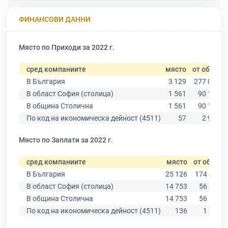
ФИНАНСОВИ ДАННИ
Място по Приходи за 2022 г.
сред компаниите
място
от общо
В България
3 129
277 019
В област София (столица)
1 561
90 178
В община Столична
1 561
90 178
По код на икономическа дейност (4511)
57
2 901
Място по Заплати за 2022 г.
сред компаниите
място
от общо
В България
25 126
174 403
В област София (столица)
14 753
56 378
В община Столична
14 753
56 378
По код на икономическа дейност (4511)
136
1 363