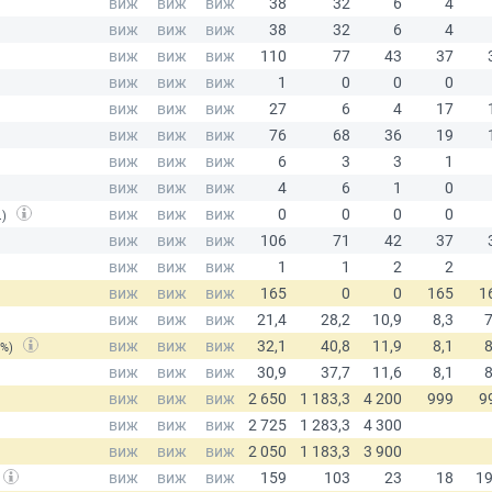
.)
(%)