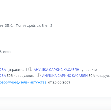
н 35, бл. Поп Андрей, вх. В, ет. 2
облекло
ОВА
- управител |
АНУШКА САРКИС КАСАБЯН
- управител
ОВА
50% - съдружник |
АНУШКА САРКИС КАСАБЯН
50% - съдруж
овор/учредителен акт/устав
от
25.05.2009