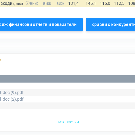
азходи
(лева)
виж финансови отчети и показатели
сравни с конкурент
Р
_doc (9).pdf
_doc (2).pdf
виж всички