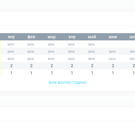
яну
фев
мар
апр
май
юни
юл
2
2
2
2
2
2
2
1
1
1
1
1
1
1
виж всички години