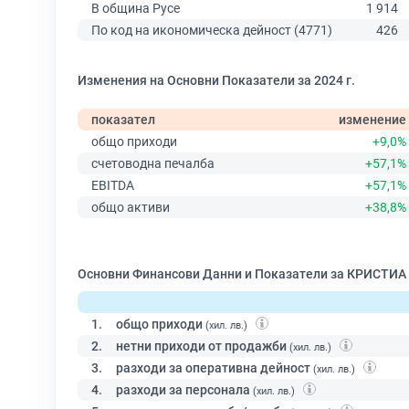
В община Русе
1 914
По код на икономическа дейност (4771)
426
Изменения на Основни Показатели за 2024 г.
показател
изменение
общо приходи
+9,0%
счетоводна печалба
+57,1%
EBITDA
+57,1%
общо активи
+38,8%
Основни Финансови Данни и Показатели за КРИСТИА -
1.
общо приходи
(хил. лв.)
2.
нетни приходи от продажби
(хил. лв.)
3.
разходи за оперативна дейност
(хил. лв.)
4.
разходи за персонала
(хил. лв.)