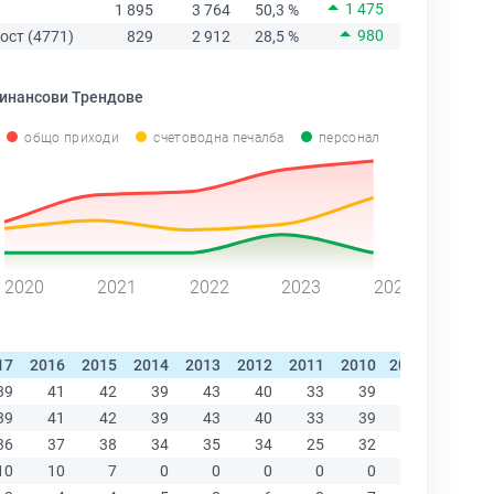
1 475
1 895
3 764
50,3 %
980
ост (4771)
829
2 912
28,5 %
инансови Трендове
общо приходи
счетоводна печалба
персонал
2020
2021
2022
2023
2024
17
2016
2015
2014
2013
2012
2011
2010
2009
2008