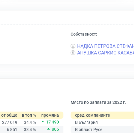
Собственост:
НАДКА ПЕТРОВА СТЕФА
АНУШКА САРКИС КАСАБ
Място по Заплати за 2022 г.
от общо
в топ %
промяна
сред компаниите
17 490
277 019
34,4 %
В България
805
6 851
33,4 %
В област Русе