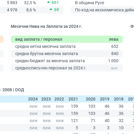
661
5 883
32,5 %
В община Русе
69
4 978
8,6 %
По код на икономическа дейн
Месечни Нива на Заплати за 2024 г.
Ф
вид заплата / персонал
лева
средна нетна месечна заплата
652
средна брутна месечна заплата
840
среден бюджет за месечна заплата
1 000
0
средносписъчен персонал за 2024 г.
 2008 | ООД
2024
2023
2022
2021
2020
2019
2018
20