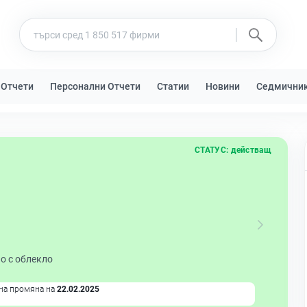
 Отчети
Персонални Отчети
Статии
Новини
Седмични
СТАТУС:
действащ
о с облекло
на промяна на
22.02.2025