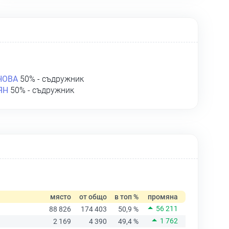
НОВА
50% - съдружник
ЯН
50% - съдружник
място
от общо
в топ %
промяна
56 211
88 826
174 403
50,9 %
1 762
2 169
4 390
49,4 %