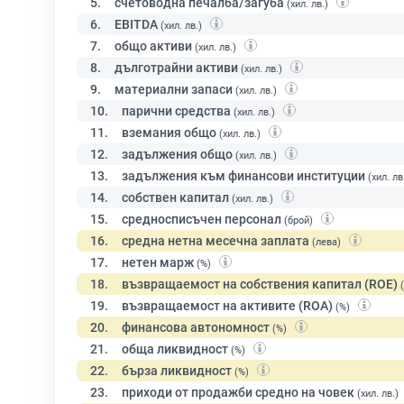
5.
счетоводна печалба/загуба
(хил. лв.)
6.
EBITDA
(хил. лв.)
7.
общо активи
(хил. лв.)
8.
дълготрайни активи
(хил. лв.)
9.
материални запаси
(хил. лв.)
10.
парични средства
(хил. лв.)
11.
вземания общо
(хил. лв.)
12.
задължения общо
(хил. лв.)
13.
задължения към финансови институции
(хил. лв
14.
собствен капитал
(хил. лв.)
15.
средносписъчен персонал
(брой)
16.
средна нетна месечна заплата
(лева)
17.
нетен марж
(%)
18.
възвращаемост на собствения капитал (ROE)
19.
възвращаемост на активите (ROA)
(%)
20.
финансова автономност
(%)
21.
обща ликвидност
(%)
22.
бърза ликвидност
(%)
23.
приходи от продажби средно на човек
(хил. лв.)