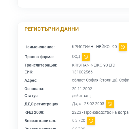
РЕГИСТЪРНИ ДАННИ
КРИСТИАН - НЕЙКО - 90
Наименование:
ООД
Правна форма:
Транслитерация:
KRISTIAN-NEIKO-90 LTD
ЕИК:
131002566
област София (столица), Со
Адрес:
Основана:
20.11.2002
Статус:
действащ
Да, от 25.02.2003
ДДС регистрация:
КИД 2008:
2223 - Производство на догра
€ 5 720
Вписан капитал: