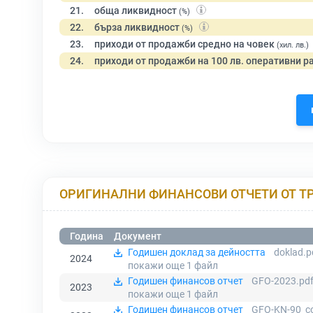
21.
обща ликвидност
(%)
22.
бърза ликвидност
(%)
23.
приходи от продажби средно на човек
(хил. лв.)
24.
приходи от продажби на 100 лв. оперативни р
ОРИГИНАЛНИ ФИНАНСОВИ ОТЧЕТИ ОТ Т
Година
Документ
Годишен доклад за дейността
doklad.p
2024
покажи още 1
файл
Годишен финансов отчет
GFO-2023.pd
2023
покажи още 1
файл
Годишен финансов отчет
GFO-KN-90_c