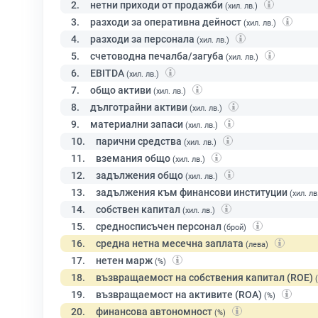
2.
нетни приходи от продажби
(хил. лв.)
3.
разходи за оперативна дейност
(хил. лв.)
4.
разходи за персонала
(хил. лв.)
5.
счетоводна печалба/загуба
(хил. лв.)
6.
EBITDA
(хил. лв.)
7.
общо активи
(хил. лв.)
8.
дълготрайни активи
(хил. лв.)
9.
материални запаси
(хил. лв.)
10.
парични средства
(хил. лв.)
11.
вземания общо
(хил. лв.)
12.
задължения общо
(хил. лв.)
13.
задължения към финансови институции
(хил. лв
14.
собствен капитал
(хил. лв.)
15.
средносписъчен персонал
(брой)
16.
средна нетна месечна заплата
(лева)
17.
нетен марж
(%)
18.
възвращаемост на собствения капитал (ROE)
19.
възвращаемост на активите (ROA)
(%)
20.
финансова автономност
(%)