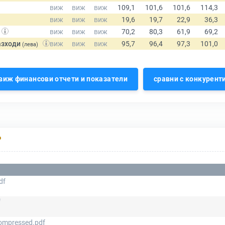
азходи
(лева)
виж финансови отчети и показатели
сравни с конкурент
Р
df
f
ompressed.pdf