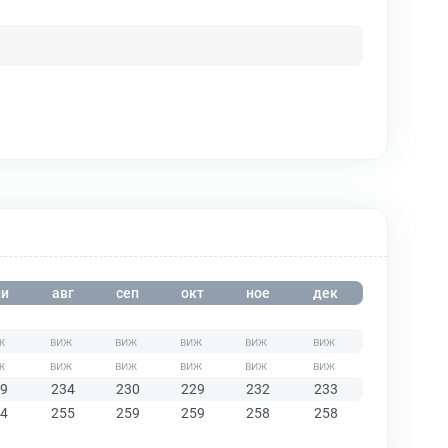
и
авг
сеп
окт
ное
дек
9
234
230
229
232
233
4
255
259
259
258
258