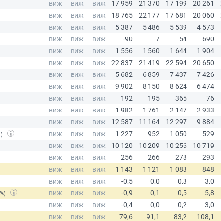
.)
(%)