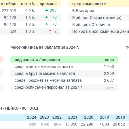
от общо
в топ %
промяна
сред компаниите
297
277 019
0,9 %
В България
173
90 178
1,3 %
В област София (столица)
173
90 178
1,3 %
В община Столична
-2
524
1,0 %
По код на икономическа дейн
Месечни Нива на Заплати за 2024 г.
Ф
вид заплата / персонал
лева
средна нетна месечна заплата
1 753
средна брутна месечна заплата
2 259
среден бюджет за месечна заплата
2 687
средносписъчен персонал за 2024 г.
- НЕЙКО - 90 | ООД
2024
2023
2022
2021
2020
2019
2018