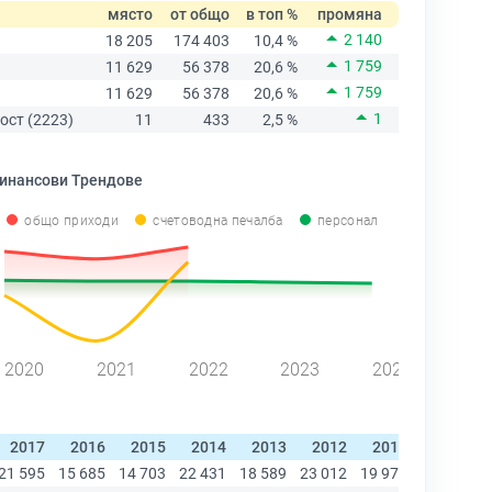
място
от общо
в топ %
промяна
2 140
18 205
174 403
10,4 %
1 759
11 629
56 378
20,6 %
1 759
11 629
56 378
20,6 %
1
ост (2223)
11
433
2,5 %
инансови Трендове
общо приходи
счетоводна печалба
персонал
2020
2021
2022
2023
2024
2017
2016
2015
2014
2013
2012
2011
2010