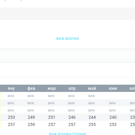
виж всички
яну
фев
мар
апр
май
юни
юл
253
249
251
246
244
240
23
257
259
257
257
255
253
25
виж всички години