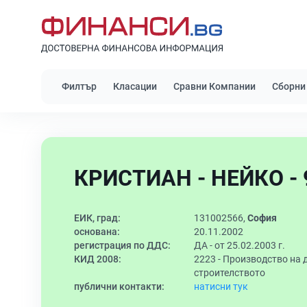
Филтър
Класации
Сравни Компании
Сборни
КРИСТИАН - НЕЙКО - 
ЕИК, град:
131002566,
София
основана:
20.11.2002
регистрация по ДДС:
ДА - от 25.02.2003 г.
КИД 2008:
2223 -
Производство на д
строителството
публични контакти:
натисни тук