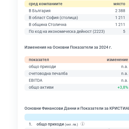
сред компаниите
място
В България
2 388
В област София (столица)
1 211
В община Столична
1 211
По код на икономическа дейност (2223)
5
Изменения на Основни Показатели за 2024 г.
показател
изменение
общо приходи
n.a.
счетоводна печалба
n.a.
EBITDA
n.a.
общо активи
+3,8%
Основни Финансови Данни и Показатели за КРИСТИАН 
1.
общо приходи
(хил. лв.)