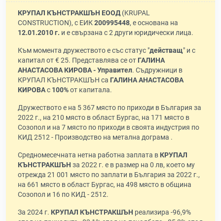
КРУПАЛ КЪНСТРАКШЪН ЕООД
(KRUPAL
CONSTRUCTION), с ЕИК
200995448
, е основана на
12.01.2010 г.
и е свързана с 2 други юридически лица.
Към момента дружеството е със статус "
действащ
" и с
капитал от € 25. Представлява се от
ГАЛИНА
АНАСТАСОВА КИРОВА - Управител
. Съдружници в
КРУПАЛ КЪНСТРАКШЪН са
ГАЛИНА АНАСТАСОВА
КИРОВА
с
100%
от капитала.
Дружеството е на 5 367 място по приходи в България за
2022 г., на 210 място в област Бургас, на 171 място в
Созопол и на 7 място по приходи в своята индустрия по
КИД 2512 - Производство на метална дограма .
Средномесечната нетна работна заплата в
КРУПАЛ
КЪНСТРАКШЪН
за 2022 г. е в размер на 0 лв, което му
отрежда 21 001 място по заплати в България за 2022 г.,
на 661 място в област Бургас, на 498 място в община
Созопол и 16 по КИД - 2512.
За 2024 г.
КРУПАЛ КЪНСТРАКШЪН
реализира -96,9%