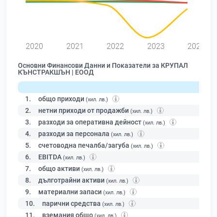
2020
2021
2022
2023
2024
Основни Финансови Данни и Показатели за КРУПАЛ
КЪНСТРАКШЪН | ЕООД
1.
общо приходи
(хил. лв.)
2.
нетни приходи от продажби
(хил. лв.)
3.
разходи за оперативна дейност
(хил. лв.)
4.
разходи за персонала
(хил. лв.)
5.
счетоводна печалба/загуба
(хил. лв.)
6.
EBITDA
(хил. лв.)
7.
общо активи
(хил. лв.)
8.
дълготрайни активи
(хил. лв.)
9.
материални запаси
(хил. лв.)
10.
парични средства
(хил. лв.)
11.
вземания общо
(хил. лв.)