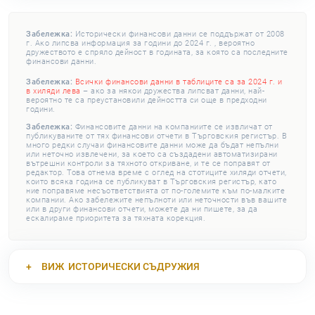
Забележка:
Исторически финансови данни се поддържат от 2008
г. Ако липсва информация за години до 2024 г. , вероятно
дружеството е спряло дейност в годината, за която са последните
финансови данни.
Забележка:
Всички финансови данни в таблиците са за 2024 г. и
в хиляди лева
– ако за някои дружества липсват данни, най-
вероятно те са преустановили дейността си още в предходни
години.
Забележка:
Финансовите данни на компаниите се извличат от
публикуваните от тях финансови отчети в Търговския регистър. В
много редки случаи финансовите данни може да бъдат непълни
или неточно извлечени, за което са създадени автоматизирани
вътрешни контроли за тяхното откриване, и те се поправят от
редактор. Това отнема време с оглед на стотиците хиляди отчети,
които всяка година се публикуват в Търговския регистър, като
ние поправяме несъответствията от по-големите към по-малките
компании. Ако забележите непълноти или неточности във вашите
или в други финансови отчети, можете да ни пишете, за да
ескалираме приоритета за тяхната корекция.
ВИЖ
ИСТОРИЧЕСКИ СЪДРУЖИЯ