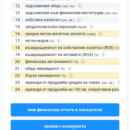
12.
задължения общо
(хил. лв.)
13.
задължения към финансови институции
(хил. лв.)
14.
собствен капитал
(хил. лв.)
15.
средносписъчен персонал
(брой)
16.
средна нетна месечна заплата
(лева)
17.
нетен марж
(%)
18.
възвращаемост на собствения капитал (ROE)
(%)
19.
възвращаемост на активите (ROA)
(%)
20.
финансова автономност
(%)
21.
обща ликвидност
(%)
22.
бърза ликвидност
(%)
23.
приходи от продажби средно на човек
(хил. лв.)
24.
приходи от продажби на 100 лв. оперативни разходи
виж финансови отчети и показатели
сравни с конкуренти