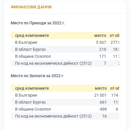
ФИНАНСОВИ ДАННИ
Място по Приходи за 2022 г.
сред компаниите
място
от общо
В България
5 367
277 019
В област Бургас
210
18 275
В община Созопол
171
11 315
По код на икономическа дейност (2512)
7
276
Място по Заплати за 2022 г.
сред компаниите
място
от общо
В България
21 001
174 403
В област Бургас
661
11 009
В община Созопол
498
6 879
По код на икономическа дейност (2512)
16
224