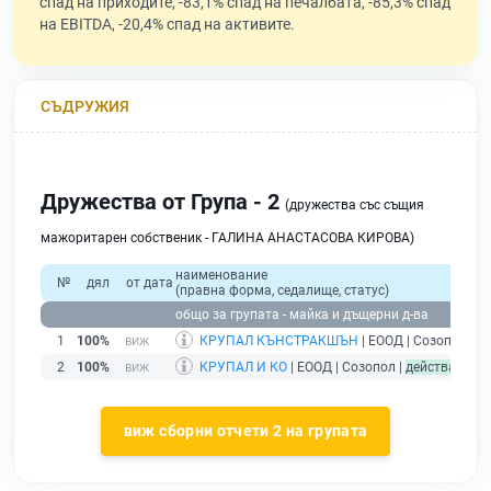
спад на приходите, -83,1% спад на печалбата, -85,3% спад
на EBITDA, -20,4% спад на активите.
СЪДРУЖИЯ
Дружества от Група - 2
(дружества със същия
мажоритарен собственик - ГАЛИНА АНАСТАСОВА КИРОВА)
наименование
№
дял
от дата
(правна форма, седалище, статус)
общо за групата - майка и дъщерни д-ва
1
100%
КРУПАЛ КЪНСТРАКШЪН
| ЕООД | Созопол |
д
2
100%
КРУПАЛ И КО
| ЕООД | Созопол |
действащ
виж сборни отчети 2 на групата