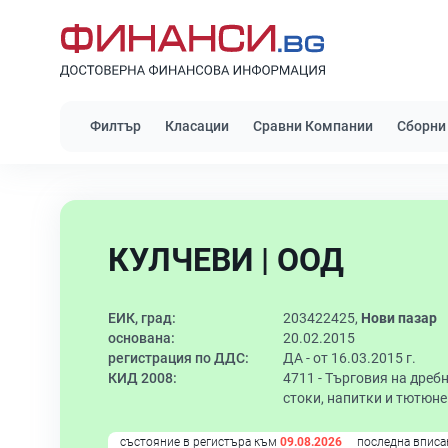
Филтър
Класации
Сравни Компании
Сборни
КУЛЧЕВИ | ООД
ЕИК, град:
203422425,
Нови пазар
основана:
20.02.2015
регистрация по ДДС:
ДА - от 16.03.2015 г.
КИД 2008:
4711 -
Търговия на дреб
стоки, напитки и тютюн
състояние в регистъра към
09.08.2026
последна вписа