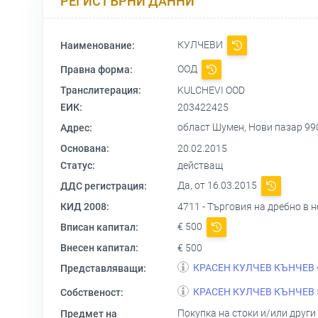
РЕГИСТЪРНИ ДАННИ
КУЛЧЕВИ
Наименование:
ООД
Правна форма:
Транслитерация:
KULCHEVI OOD
ЕИК:
203422425
област Шумен, Нови пазар 9
Адрес:
Основана:
20.02.2015
Статус:
действащ
Да, от 16.03.2015
ДДС регистрация:
КИД 2008:
4711 - Търговия на дребно в
€ 500
Вписан капитал:
Внесен капитал:
€ 500
КРАСЕН КУЛЧЕВ КЪНЧЕВ
Представляващи:
КРАСЕН КУЛЧЕВ КЪНЧЕВ
Собственост:
Покупка на стоки и/или други
Предмет на