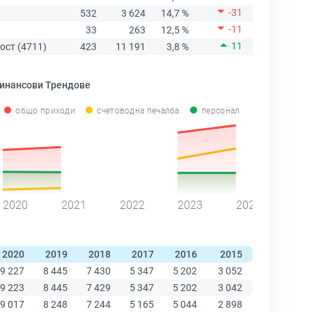
-31
532
3 624
14,7 %
-11
33
263
12,5 %
11
ост (4711)
423
11 191
3,8 %
инансови Трендове
общо приходи
счетоводна печалба
персонал
2020
2021
2022
2023
2024
2020
2019
2018
2017
2016
2015