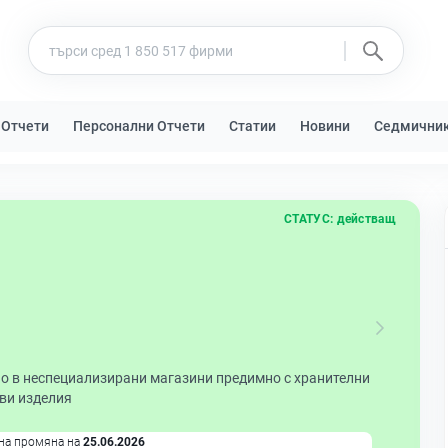
 Отчети
Персонални Отчети
Статии
Новини
Седмични
СТАТУС:
действащ
но в неспециализирани магазини предимно с хранителни
еви изделия
на промяна на
25.06.2026