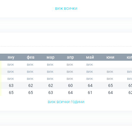
виж всички
яну
фев
мар
апр
май
юни
юл
63
62
62
60
64
65
6
65
65
63
64
61
64
6
виж всички години