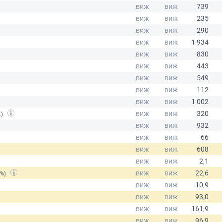
.)
(%)