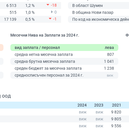
-18
6 513
1,2 %
В област Шумен
0
515
1,0 %
В община Нови пазар
-1
17 139
0,5 %
По код на икономическа дейн
Месечни Нива на Заплати за 2024 г.
Ф
вид заплата / персонал
лева
средна нетна месечна заплата
807
средна брутна месечна заплата
1 041
среден бюджет за месечна заплата
1 238
0
средносписъчен персонал за 2024 г.
 | ООД
2024
2023
2021