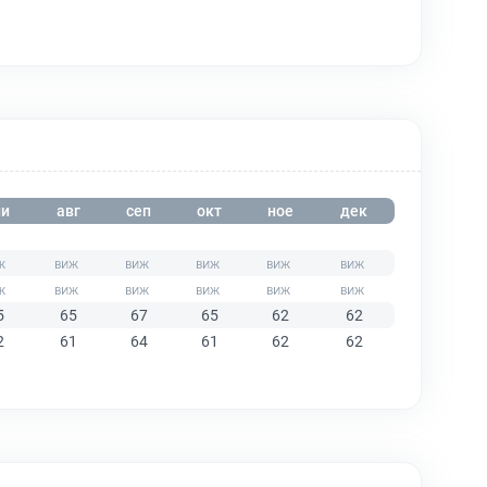
и
авг
сеп
окт
ное
дек
5
65
67
65
62
62
2
61
64
61
62
62