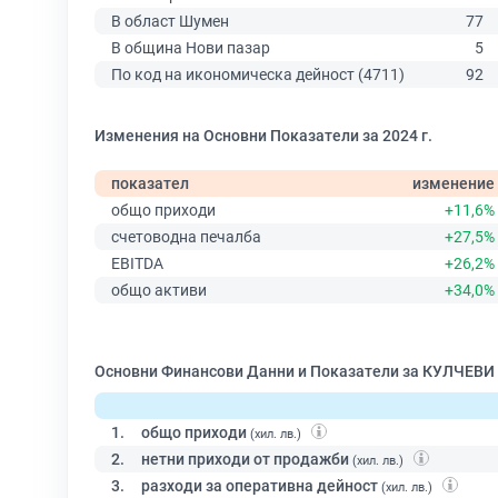
В област Шумен
77
В община Нови пазар
5
По код на икономическа дейност (4711)
92
Изменения на Основни Показатели за 2024 г.
показател
изменение
общо приходи
+11,6%
счетоводна печалба
+27,5%
EBITDA
+26,2%
общо активи
+34,0%
Основни Финансови Данни и Показатели за КУЛЧЕВИ
1.
общо приходи
(хил. лв.)
2.
нетни приходи от продажби
(хил. лв.)
3.
разходи за оперативна дейност
(хил. лв.)