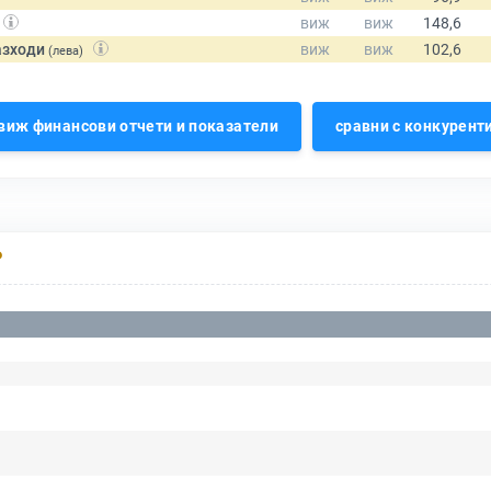
азходи
(лева)
виж финансови отчети и показатели
сравни с конкурент
Р