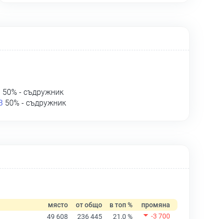
В
50% - съдружник
В
50% - съдружник
място
от общо
в топ %
промяна
-3 700
49 608
236 445
21,0 %