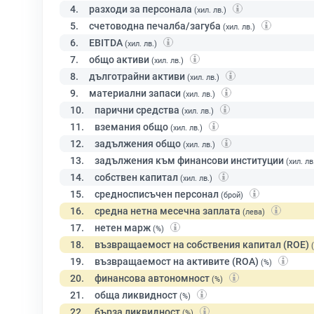
4.
разходи за персонала
(хил. лв.)
5.
счетоводна печалба/загуба
(хил. лв.)
6.
EBITDA
(хил. лв.)
7.
общо активи
(хил. лв.)
8.
дълготрайни активи
(хил. лв.)
9.
материални запаси
(хил. лв.)
10.
парични средства
(хил. лв.)
11.
вземания общо
(хил. лв.)
12.
задължения общо
(хил. лв.)
13.
задължения към финансови институции
(хил. лв
14.
собствен капитал
(хил. лв.)
15.
средносписъчен персонал
(брой)
16.
средна нетна месечна заплата
(лева)
17.
нетен марж
(%)
18.
възвращаемост на собствения капитал (ROE)
19.
възвращаемост на активите (ROA)
(%)
20.
финансова автономност
(%)
21.
обща ликвидност
(%)
22.
бърза ликвидност
(%)