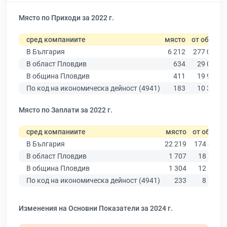
Място по Приходи за 2022 г.
сред компаниите
място
от общо
В България
6 212
277 019
В област Пловдив
634
29 067
В община Пловдив
411
19 939
По код на икономическа дейност (4941)
183
10 330
Място по Заплати за 2022 г.
сред компаниите
място
от общо
В България
22 219
174 403
В област Пловдив
1 707
18 305
В община Пловдив
1 304
12 387
По код на икономическа дейност (4941)
233
8 756
Изменения на Основни Показатели за 2024 г.