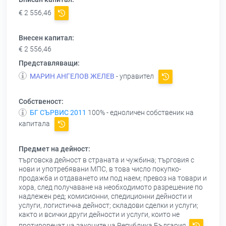
€ 2 556,46
Внесен капитал:
€ 2 556,46
Представляващи:
МАРИН АНГЕЛОВ ЖЕЛЕВ
- управител
Собственост:
БГ СЪРВИС 2011
100% - едноличен собственик на
капитала
Предмет на дейност:
търговска дейност в страната и чужбина; търговия с
нови и употребявани МПС, в това число покупко-
продажба и отдаването им под наем; превоз на товари и
хора, след получаване на необходимото разрешение по
надлежен ред; комисионни, спедиционни дейности и
услуги, логистична дейност; складови сделки и услуги;
както и всички други дейности и услуги, които не
противоречат на законите на Република България