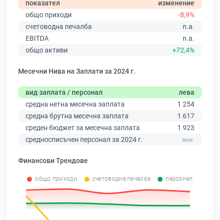
показател
изменение
общо приходи
-8,9%
счетоводна печалба
n.a.
EBITDA
n.a.
общо активи
+72,4%
Месечни Нива на Заплати за 2024 г.
вид заплата / персонал
лева
средна нетна месечна заплата
1 254
средна брутна месечна заплата
1 617
среден бюджет за месечна заплата
1 923
средносписъчен персонал за 2024 г.
Финансови Трендове
общо приходи
счетоводна печалба
персонал
0