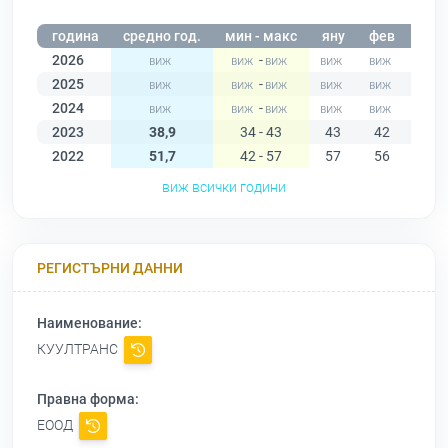
година
средно год.
мин - макс
яну
фев
мар
2026
-
2025
-
2024
-
2023
38,9
34 - 43
43
42
41
2022
51,7
42 - 57
57
56
57
виж всички години
РЕГИСТЪРНИ ДАННИ
Наименование:
КУУЛТРАНС
Правна форма:
ЕООД