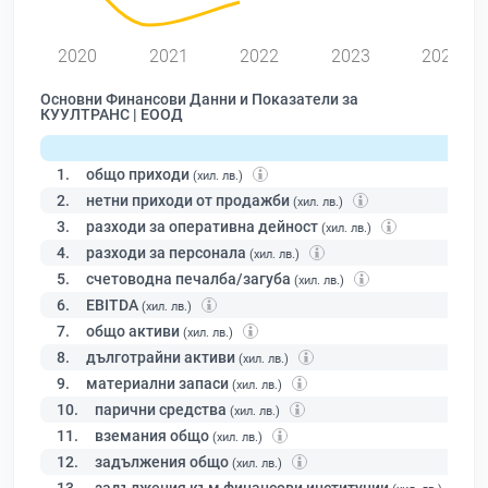
2020
2021
2022
2023
2024
Основни Финансови Данни и Показатели за
КУУЛТРАНС | ЕООД
1.
общо приходи
(хил. лв.)
2.
нетни приходи от продажби
(хил. лв.)
3.
разходи за оперативна дейност
(хил. лв.)
4.
разходи за персонала
(хил. лв.)
5.
счетоводна печалба/загуба
(хил. лв.)
6.
EBITDA
(хил. лв.)
7.
общо активи
(хил. лв.)
8.
дълготрайни активи
(хил. лв.)
9.
материални запаси
(хил. лв.)
10.
парични средства
(хил. лв.)
11.
вземания общо
(хил. лв.)
12.
задължения общо
(хил. лв.)