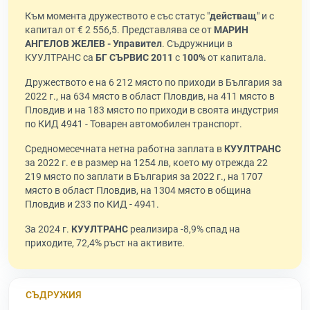
Към момента дружеството е със статус "
действащ
" и с
капитал от € 2 556,5. Представлява се от
МАРИН
АНГЕЛОВ ЖЕЛЕВ - Управител
. Съдружници в
КУУЛТРАНС са
БГ СЪРВИС 2011
с
100%
от капитала.
Дружеството е на 6 212 място по приходи в България за
2022 г., на 634 място в област Пловдив, на 411 място в
Пловдив и на 183 място по приходи в своята индустрия
по КИД 4941 - Товарен автомобилен транспорт.
Средномесечната нетна работна заплата в
КУУЛТРАНС
за 2022 г. е в размер на 1254 лв, което му отрежда 22
219 място по заплати в България за 2022 г., на 1707
място в област Пловдив, на 1304 място в община
Пловдив и 233 по КИД - 4941.
За 2024 г.
КУУЛТРАНС
реализира -8,9% спад на
приходите, 72,4% ръст на активите.
СЪДРУЖИЯ