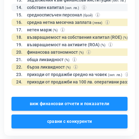
13.
задължения към финансови институции
(хил. лв.)
14.
собствен капитал
(хил. лв.)
15.
средносписъчен персонал
(брой)
16.
средна нетна месечна заплата
(лева)
17.
нетен марж
(%)
18.
възвращаемост на собствения капитал (ROE)
(%)
19.
възвращаемост на активите (ROA)
(%)
20.
финансова автономност
(%)
21.
обща ликвидност
(%)
22.
бърза ликвидност
(%)
23.
приходи от продажби средно на човек
(хил. лв.)
24.
приходи от продажби на 100 лв. оперативни разходи
виж финансови отчети и показатели
сравни с конкуренти