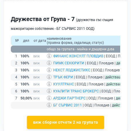
Дружества от Група - 7
(дружества със същия
мажоритарен собственик - БГ СЪРВИС 2011 ООД)
наименование
№
дял
от дата
(правна форма, седалище, статус)
общо за групата - майка и дъщерни д-ва
1
100%
ФИНАНС КОНСУЛТ ПЛОВДИВ
| ЕООД | Пловди
2
100%
ПИМК СЕКЮРИТИ
| ЕООД | Пловдив |
действа
3
100%
НЕКСТ ЛОДЖИСТИКС
| ЕООД | Пловдив |
дейс
4
100%
ТРЪК ФЕРИ
| ЕООД | Пловдив |
действащ
5
100%
КУУЛТРАНС
| ЕООД | Пловдив |
действащ
6
100%
КУАЛИТИ ТРАНС БРОКЕРС
| ЕООД | Пловдив |
7
50,00%
АРДЖИ ПАРТНЕРС
| ООД | Пловдив |
действа
БГ СЪРВИС 2011
| ООД | Пловдив |
действащ
-
виж сборни отчети 2 на групата