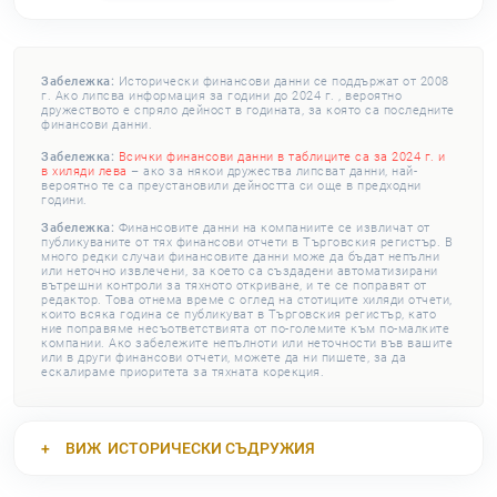
Забележка:
Исторически финансови данни се поддържат от 2008
г. Ако липсва информация за години до 2024 г. , вероятно
дружеството е спряло дейност в годината, за която са последните
финансови данни.
Забележка:
Всички финансови данни в таблиците са за 2024 г. и
в хиляди лева
– ако за някои дружества липсват данни, най-
вероятно те са преустановили дейността си още в предходни
години.
Забележка:
Финансовите данни на компаниите се извличат от
публикуваните от тях финансови отчети в Търговския регистър. В
много редки случаи финансовите данни може да бъдат непълни
или неточно извлечени, за което са създадени автоматизирани
вътрешни контроли за тяхното откриване, и те се поправят от
редактор. Това отнема време с оглед на стотиците хиляди отчети,
които всяка година се публикуват в Търговския регистър, като
ние поправяме несъответствията от по-големите към по-малките
компании. Ако забележите непълноти или неточности във вашите
или в други финансови отчети, можете да ни пишете, за да
ескалираме приоритета за тяхната корекция.
ВИЖ
ИСТОРИЧЕСКИ СЪДРУЖИЯ