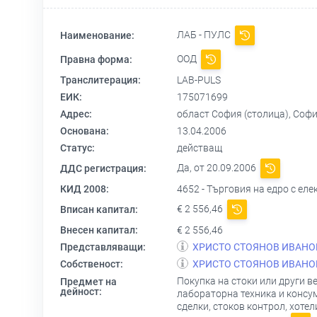
ЛАБ - ПУЛС
Наименование:
ООД
Правна форма:
Транслитерация:
LAB-PULS
ЕИК:
175071699
Адрес:
област София (столица), Соф
Основана:
13.04.2006
Статус:
действащ
Да, от 20.09.2006
ДДС регистрация:
КИД 2008:
4652 - Търговия на едро с ел
€ 2 556,46
Вписан капитал:
Внесен капитал:
€ 2 556,46
Представляващи:
ХРИСТО СТОЯНОВ ИВАНО
Собственост:
ХРИСТО СТОЯНОВ ИВАНО
Покупка на стоки или други в
Предмет на
дейност:
лабораторна техника и консу
сделки, стоков контрол, хоте