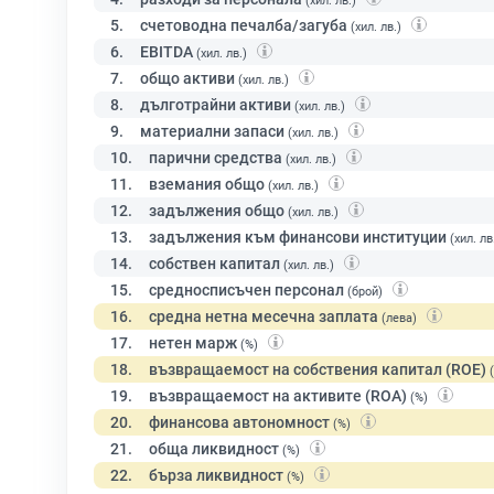
(хил. лв.)
5.
счетоводна печалба/загуба
(хил. лв.)
6.
EBITDA
(хил. лв.)
7.
общо активи
(хил. лв.)
8.
дълготрайни активи
(хил. лв.)
9.
материални запаси
(хил. лв.)
10.
парични средства
(хил. лв.)
11.
вземания общо
(хил. лв.)
12.
задължения общо
(хил. лв.)
13.
задължения към финансови институции
(хил. лв
14.
собствен капитал
(хил. лв.)
15.
средносписъчен персонал
(брой)
16.
средна нетна месечна заплата
(лева)
17.
нетен марж
(%)
18.
възвращаемост на собствения капитал (ROE)
19.
възвращаемост на активите (ROA)
(%)
20.
финансова автономност
(%)
21.
обща ликвидност
(%)
22.
бърза ликвидност
(%)