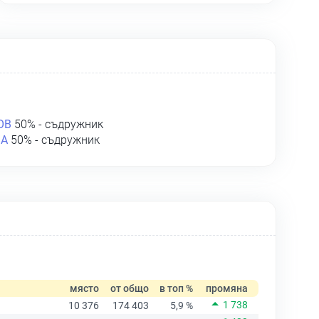
ОВ
50% - съдружник
ВА
50% - съдружник
място
от общо
в топ %
промяна
1 738
10 376
174 403
5,9 %