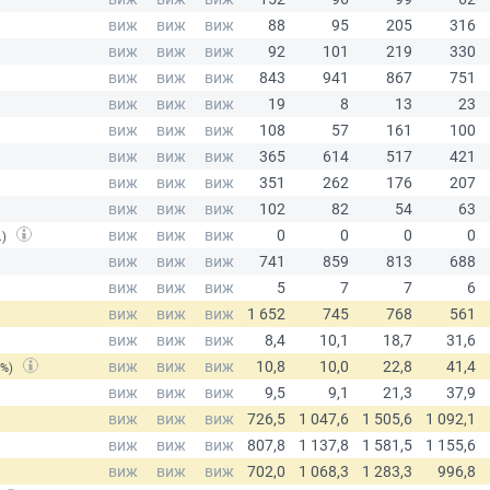
.)
(%)