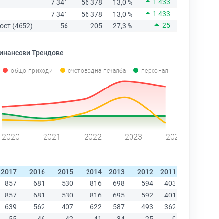
1 433
7 341
56 378
13,0 %
1 433
7 341
56 378
13,0 %
25
ост (4652)
56
205
27,3 %
инансови Трендове
общо приходи
счетоводна печалба
персонал
2020
2021
2022
2023
2024
2017
2016
2015
2014
2013
2012
2011
2010
200