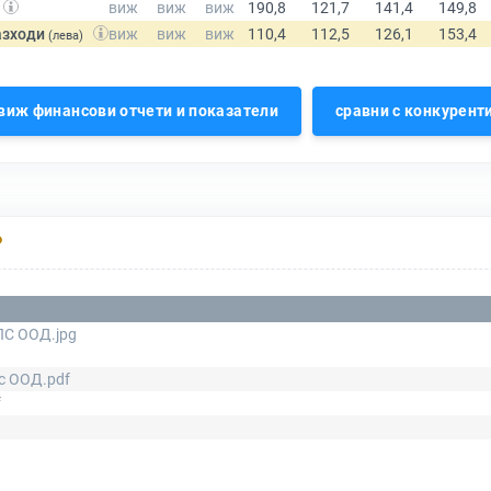
азходи
(лева)
виж финансови отчети и показатели
сравни с конкурент
Р
ЛС ООД.jpg
с ООД.pdf
f