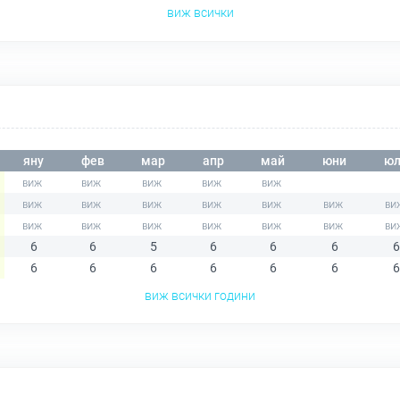
виж всички
яну
фев
мар
апр
май
юни
юл
6
6
5
6
6
6
6
6
6
6
6
6
6
6
виж всички години