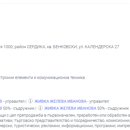
ия 1000, район СЕРДИКА, кв. БЕНКОВСКИ, ул. КАЛЕНДЕРСКА 27
ектронни елементи и комуникационна техника
В
- управител |
ЖИВКА ЖЕЛЕВА ИВАНОВА
- управител
В
50% - съдружник |
ЖИВКА ЖЕЛЕВА ИВАНОВА
50% - съдружник
ещи с цел препродажба в първоначален, преработен или обработен ви
мативи, търговско представителство и посредничество, комисионни,
лиерски, туристически, рекламни, информационни, програмни, импрес