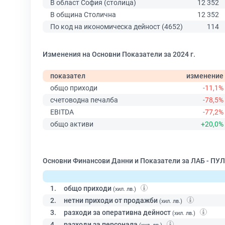
В област София (столица)
12 352
В община Столична
12 352
По код на икономическа дейност (4652)
114
Изменения на Основни Показатели за 2024 г.
показател
изменение
общо приходи
-11,1%
счетоводна печалба
-78,5%
EBITDA
-77,2%
общо активи
+20,0%
Основни Финансови Данни и Показатели за ЛАБ - ПУЛ
1.
общо приходи
(хил. лв.)
2.
нетни приходи от продажби
(хил. лв.)
3.
разходи за оперативна дейност
(хил. лв.)
4.
разходи за персонала