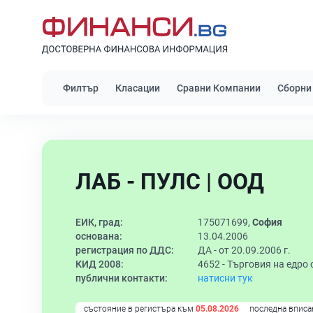
Филтър
Класации
Сравни Компании
Сборни
ЛАБ - ПУЛС | ООД
ЕИК, град:
175071699,
София
основана:
13.04.2006
регистрация по ДДС:
ДА - от 20.09.2006 г.
КИД 2008:
4652 -
Търговия на едро 
публични контакти:
натисни тук
състояние в регистъра към
05.08.2026
последна вписа