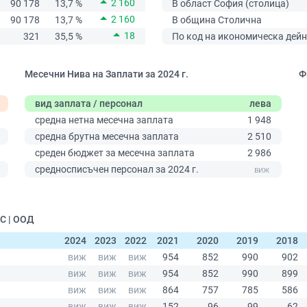
2 160
90 178
13,7 %
В област София (столица)
2 160
90 178
13,7 %
В община Столична
18
321
35,5 %
По код на икономическа дейн
Месечни Нива на Заплати за 2024 г.
Ф
вид заплата / персонал
лева
средна нетна месечна заплата
1 948
средна брутна месечна заплата
2 510
среден бюджет за месечна заплата
2 986
0
средносписъчен персонал за 2024 г.
С | ООД
2024
2023
2022
2021
2020
2019
2018