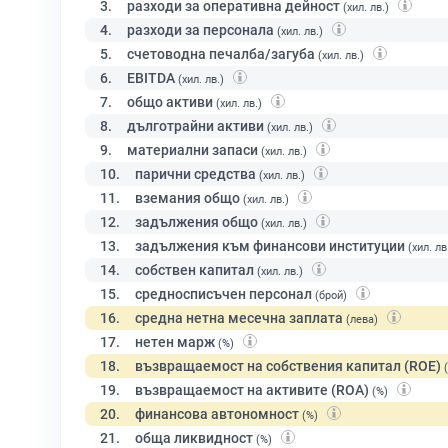
3.
разходи за оперативна дейност
(хил. лв.)
4.
разходи за персонала
(хил. лв.)
5.
счетоводна печалба/загуба
(хил. лв.)
6.
EBITDA
(хил. лв.)
7.
общо активи
(хил. лв.)
8.
дълготрайни активи
(хил. лв.)
9.
материални запаси
(хил. лв.)
10.
парични средства
(хил. лв.)
11.
вземания общо
(хил. лв.)
12.
задължения общо
(хил. лв.)
13.
задължения към финансови институции
(хил. лв
14.
собствен капитал
(хил. лв.)
15.
средносписъчен персонал
(брой)
16.
средна нетна месечна заплата
(лева)
17.
нетен марж
(%)
18.
възвращаемост на собствения капитал (ROE)
19.
възвращаемост на активите (ROA)
(%)
20.
финансова автономност
(%)
21.
обща ликвидност
(%)