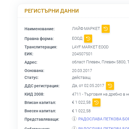
РЕГИСТЪРНИ ДАННИ
ЛАЙФ МАРКЕТ
Наименование:
ЕООД
Правна форма:
Транслитерация:
LAYF MARKET EOOD
ЕИК:
204507501
област Плевен, Плевен 5800,
Адрес:
Основана:
20.03.2017
Статус:
действащ
Да, от 02.05.2017
ДДС регистрация:
КИД 2008:
4711 - Търговия на дребно в
€ 1 022,58
Вписан капитал:
Внесен капитал:
€ 1 022,58
РАДОСЛАВА ПЕТКОВА БО
Представляващи:
РАДОСЛАВА ПЕТКОВА БО