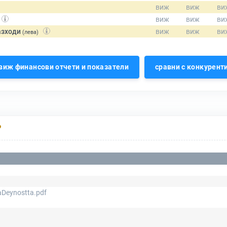
азходи
(лева)
виж финансови отчети и показатели
сравни с конкурент
Р
aDeynostta.pdf