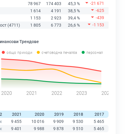
-21 671
78 967
174 403
45,3 %
-625
1 614
4 191
38,5 %
-439
1 153
2 923
39,4 %
-1 153
ост (4711)
1 805
6 773
26,6 %
инансови Трендове
общо приходи
счетоводна печалба
персонал
2020
2021
2022
2023
2024
2
2021
2020
2019
2018
2017