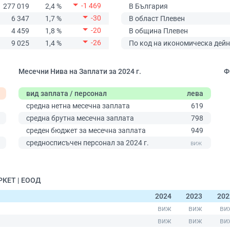
-1 469
277 019
2,4 %
В България
-30
6 347
1,7 %
В област Плевен
-20
4 459
1,8 %
В община Плевен
-26
9 025
1,4 %
По код на икономическа дейн
Месечни Нива на Заплати за 2024 г.
Ф
вид заплата / персонал
лева
средна нетна месечна заплата
619
средна брутна месечна заплата
798
среден бюджет за месечна заплата
949
0
средносписъчен персонал за 2024 г.
РКЕТ | ЕООД
2024
2023
202