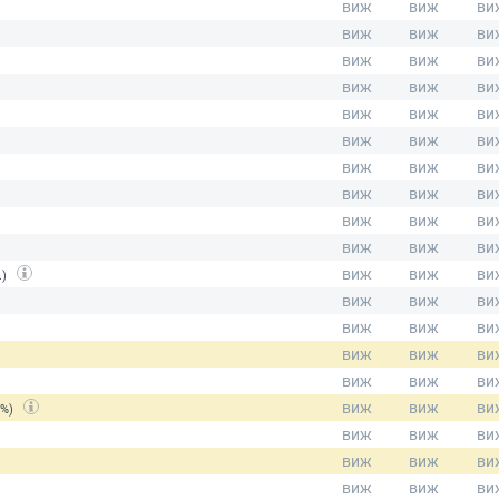
.)
(%)