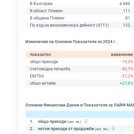
В България
6 686
В област Плевен
111
В община Плевен
81
По код на икономическа дейност (4711)
122
Изменения на Основни Показатели за 2024 г.
показател
изменение
общо приходи
-19,2%
счетоводна печалба
-46,7%
EBITDA
-37,2%
общо активи
+27,6%
Основни Финансови Данни и Показатели за ЛАЙФ МА
1.
общо приходи
(хил. лв.)
2.
нетни приходи от продажби
(хил. лв.)