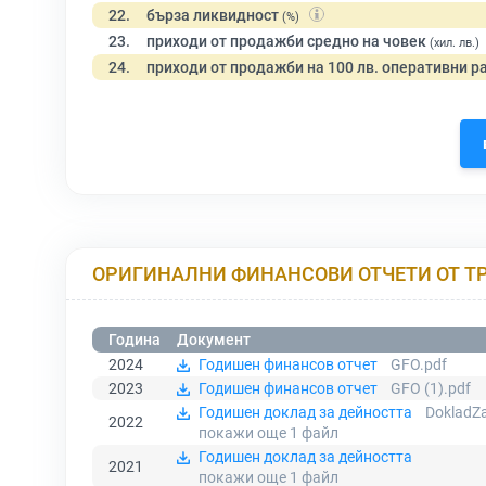
22.
бърза ликвидност
(%)
23.
приходи от продажби средно на човек
(хил. лв.)
24.
приходи от продажби на 100 лв. оперативни р
ОРИГИНАЛНИ ФИНАНСОВИ ОТЧЕТИ ОТ Т
Година
Документ
2024
Годишен финансов отчет
GFO.pdf
2023
Годишен финансов отчет
GFO (1).pdf
Годишен доклад за дейността
DokladZ
2022
покажи още 1
файл
Годишен доклад за дейността
2021
покажи още 1
файл