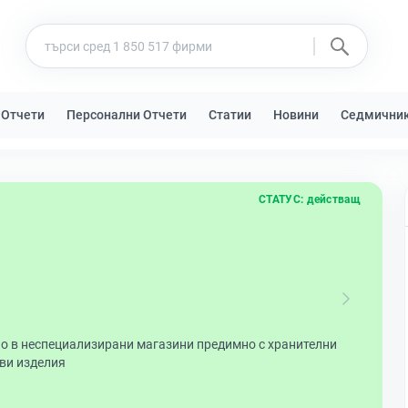
 Отчети
Персонални Отчети
Статии
Новини
Седмични
СТАТУС:
действащ
но в неспециализирани магазини предимно с хранителни
еви изделия