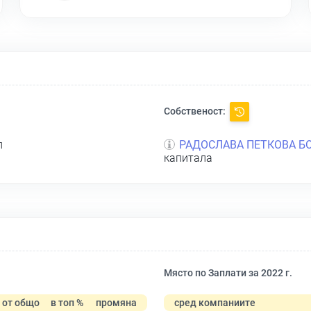
Собственост:
л
РАДОСЛАВА ПЕТКОВА Б
капитала
Място по Заплати за 2022 г.
от общо
в топ %
промяна
сред компаниите