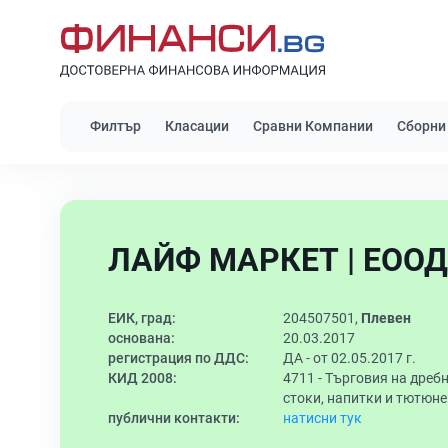
Филтър
Класации
Сравни Компании
Сборни
ЛАЙФ МАРКЕТ | ЕООД
ЕИК, град:
204507501,
Плевен
основана:
20.03.2017
регистрация по ДДС:
ДА - от 02.05.2017 г.
КИД 2008:
4711 -
Търговия на дреб
стоки, напитки и тютюн
публични контакти:
натисни тук