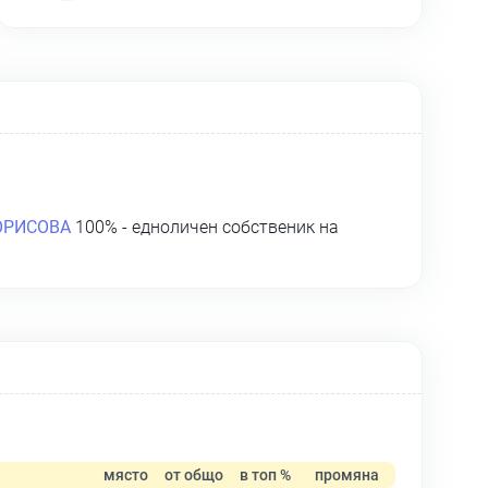
ОРИСОВА
100% - едноличен собственик на
място
от общо
в топ %
промяна