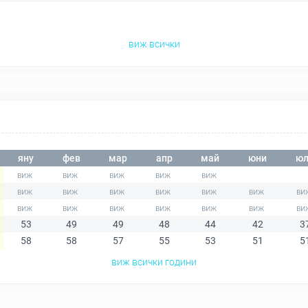
виж всички
яну
фев
мар
апр
май
юни
юл
53
49
49
48
44
42
3
58
58
57
55
53
51
5
виж всички години