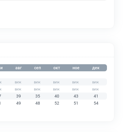
и
авг
сеп
окт
ное
дек
7
39
35
40
43
41
1
49
48
52
51
54