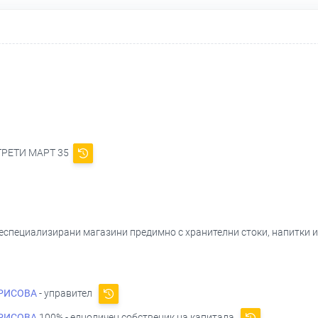
 ТРЕТИ МАРТ 35
 неспециализирани магазини предимно с хранителни стоки, напитки 
РИСОВА
- управител
РИСОВА
100% - едноличен собственик на капитала