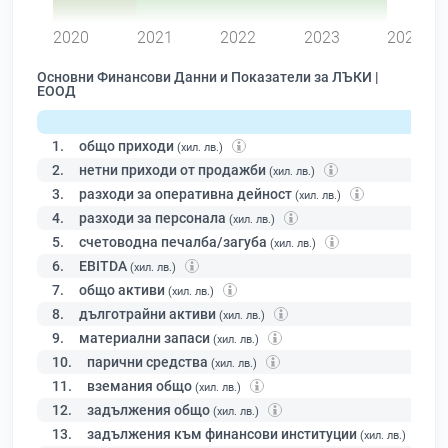
2020
2021
2022
2023
2024
Основни Финансови Данни и Показатели за ЛЪКИ |
ЕООД
1.
общо приходи
(хил. лв.)
2.
нетни приходи от продажби
(хил. лв.)
3.
разходи за оперативна дейност
(хил. лв.)
4.
разходи за персонала
(хил. лв.)
5.
счетоводна печалба/загуба
(хил. лв.)
6.
EBITDA
(хил. лв.)
7.
общо активи
(хил. лв.)
8.
дълготрайни активи
(хил. лв.)
9.
материални запаси
(хил. лв.)
10.
парични средства
(хил. лв.)
11.
вземания общо
(хил. лв.)
12.
задължения общо
(хил. лв.)
13.
задължения към финансови институции
(хил. лв.)