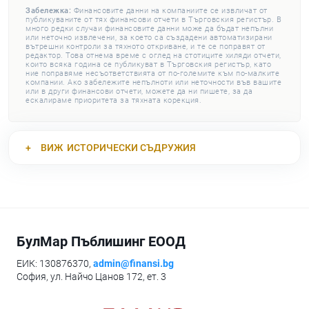
Забележка:
Финансовите данни на компаниите се извличат от
публикуваните от тях финансови отчети в Търговския регистър. В
много редки случаи финансовите данни може да бъдат непълни
или неточно извлечени, за което са създадени автоматизирани
вътрешни контроли за тяхното откриване, и те се поправят от
редактор. Това отнема време с оглед на стотиците хиляди отчети,
които всяка година се публикуват в Търговския регистър, като
ние поправяме несъответствията от по-големите към по-малките
компании. Ако забележите непълноти или неточности във вашите
или в други финансови отчети, можете да ни пишете, за да
ескалираме приоритета за тяхната корекция.
ВИЖ
ИСТОРИЧЕСКИ СЪДРУЖИЯ
БулМар Пъблишинг ЕООД
ЕИК: 130876370,
admin@finansi.bg
София, ул. Найчо Цанов 172, ет. 3