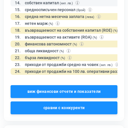
14.
собствен капитал
(хил. лв.)
15.
средносписъчен персонал
(брой)
16.
средна нетна месечна заплата
(лева)
17.
нетен марж
(%)
18.
възвращаемост на собствения капитал (ROE)
(%)
19.
възвращаемост на активите (ROA)
(%)
20.
финансова автономност
(%)
21.
обща ликвидност
(%)
22.
бърза ликвидност
(%)
23.
приходи от продажби средно на човек
(хил. лв.)
24.
приходи от продажби на 100 лв. оперативни разходи
виж финансови отчети и показатели
сравни с конкуренти