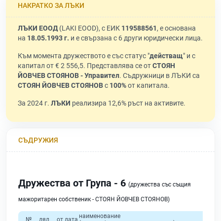
НАКРАТКО ЗА ЛЪКИ
ЛЪКИ ЕООД
(LAKI EOOD), с ЕИК
119588561
, е основана
на
18.05.1993 г.
и е свързана с 6 други юридически лица.
Към момента дружеството е със статус "
действащ
" и с
капитал от € 2 556,5. Представлява се от
СТОЯН
ЙОВЧЕВ СТОЯНОВ - Управител
. Съдружници в ЛЪКИ са
СТОЯН ЙОВЧЕВ СТОЯНОВ
с
100%
от капитала.
За 2024 г.
ЛЪКИ
реализира 12,6% ръст на активите.
СЪДРУЖИЯ
Дружества от Група - 6
(дружества със същия
мажоритарен собственик - СТОЯН ЙОВЧЕВ СТОЯНОВ)
наименование
№
дял
от дата