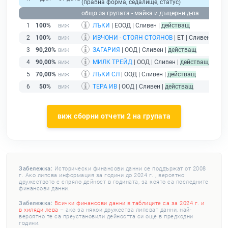
(правна форма, седалище, статус)
общо за групата - майка и дъщерни д-ва
1
100%
ЛЪКИ
| ЕООД | Сливен |
действащ
2
100%
ИВЧОНИ - СТОЯН СТОЯНОВ
| ЕТ | Сливен |
дей
3
90,20%
ЗАГАРИЯ
| ООД | Сливен |
действащ
4
90,00%
МИЛК ТРЕЙД
| ООД | Сливен |
действащ
5
70,00%
ЛЪКИ СЛ
| ООД | Сливен |
действащ
6
50%
ТЕРА ИВ
| ООД | Сливен |
действащ
виж сборни отчети 2 на групата
Забележка:
Исторически финансови данни се поддържат от 2008
г. Ако липсва информация за години до 2024 г. , вероятно
дружеството е спряло дейност в годината, за която са последните
финансови данни.
Забележка:
Всички финансови данни в таблиците са за 2024 г. и
в хиляди лева
– ако за някои дружества липсват данни, най-
вероятно те са преустановили дейността си още в предходни
години.