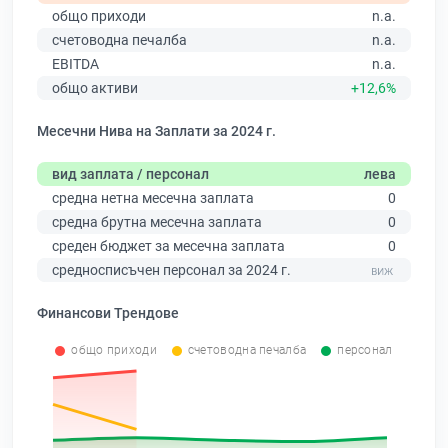
общо приходи
n.a.
счетоводна печалба
n.a.
EBITDA
n.a.
общо активи
+12,6%
Месечни Нива на Заплати за 2024 г.
вид заплата / персонал
лева
средна нетна месечна заплата
0
средна брутна месечна заплата
0
среден бюджет за месечна заплата
0
средносписъчен персонал за 2024 г.
Финансови Трендове
общо приходи
счетоводна печалба
персонал
0