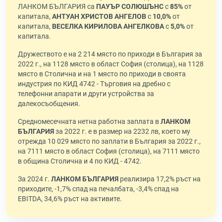
ЛАНКОМ БЪЛГАРИЯ са
ПАУЪР СОЛЮШЪНС
с
85%
от
капитала,
АНТУАН ХРИСТОВ АНГЕЛОВ
с
10,0%
от
капитала,
ВЕСЕЛКА КИРИЛОВА АНГЕЛКОВА
с
5,0%
от
капитала.
Дружеството е на 2 214 място по приходи в България за
2022 г., на 1128 място в област София (столица), на 1128
място в Столична и на 1 място по приходи в своята
индустрия по КИД 4742 - Търговия на дребно с
телефонни апарати и други устройства за
далекосъобщения.
Средномесечната нетна работна заплата в
ЛАНКОМ
БЪЛГАРИЯ
за 2022 г. е в размер на 2232 лв, което му
отрежда 10 029 място по заплати в България за 2022 г.,
на 7111 място в област София (столица), на 7111 място
в община Столична и 4 по КИД - 4742.
За 2024 г.
ЛАНКОМ БЪЛГАРИЯ
реализира 17,2% ръст на
приходите, -1,7% спад на печалбата, -3,4% спад на
EBITDA, 34,6% ръст на активите.