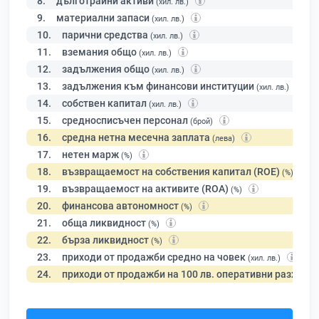
8.
дълготрайни активи
(хил. лв.)
9.
материални запаси
(хил. лв.)
10.
парични средства
(хил. лв.)
11.
вземания общо
(хил. лв.)
12.
задължения общо
(хил. лв.)
13.
задължения към финансови институции
(хил. лв.)
14.
собствен капитал
(хил. лв.)
15.
средносписъчен персонал
(брой)
16.
средна нетна месечна заплата
(лева)
17.
нетен марж
(%)
18.
възвращаемост на собствения капитал (ROE)
(%)
19.
възвращаемост на активите (ROA)
(%)
20.
финансова автономност
(%)
21.
обща ликвидност
(%)
22.
бърза ликвидност
(%)
23.
приходи от продажби средно на човек
(хил. лв.)
24.
приходи от продажби на 100 лв. оперативни разходи