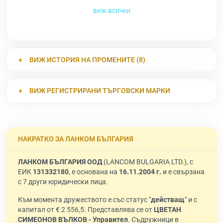
виж всички
ВИЖ ИСТОРИЯ НА ПРОМЕНИТЕ (8)
ВИЖ РЕГИСТРИРАНИ ТЪРГОВСКИ МАРКИ
НАКРАТКО ЗА ЛАНКОМ БЪЛГАРИЯ
ЛАНКОМ БЪЛГАРИЯ ООД
(LANCOM BULGARIA LTD.), с
ЕИК
131332180
, е основана на
16.11.2004 г.
и е свързана
с 7 други юридически лица.
Към момента дружеството е със статус "
действащ
" и с
капитал от € 2 556,5. Представлява се от
ЦВЕТАН
СИМЕОНОВ ВЪЛКОВ - Управител
. Съдружници в