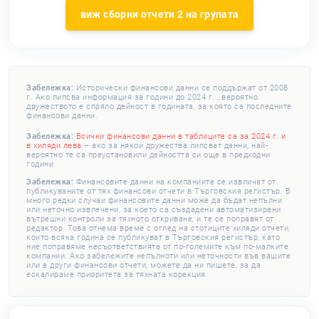
виж сборни отчети 2 на групата
Забележка:
Исторически финансови данни се поддържат от 2008
г. Ако липсва информация за години до 2024 г. , вероятно
дружеството е спряло дейност в годината, за която са последните
финансови данни.
Забележка:
Всички финансови данни в таблиците са за 2024 г. и
в хиляди лева
– ако за някои дружества липсват данни, най-
вероятно те са преустановили дейността си още в предходни
години.
Забележка:
Финансовите данни на компаниите се извличат от
публикуваните от тях финансови отчети в Търговския регистър. В
много редки случаи финансовите данни може да бъдат непълни
или неточно извлечени, за което са създадени автоматизирани
вътрешни контроли за тяхното откриване, и те се поправят от
редактор. Това отнема време с оглед на стотиците хиляди отчети,
които всяка година се публикуват в Търговския регистър, като
ние поправяме несъответствията от по-големите към по-малките
компании. Ако забележите непълноти или неточности във вашите
или в други финансови отчети, можете да ни пишете, за да
ескалираме приоритета за тяхната корекция.