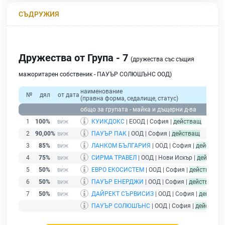
СЪДРУЖИЯ
Дружества от Група - 7
(дружества със същия
мажоритарен собственик - ПАУЪР СОЛЮШЪНС ООД)
наименование
№
дял
от дата
(правна форма, седалище, статус)
общо за групата - майка и дъщерни д-ва
1
100%
КУИКДОКС
| ЕООД | София |
действащ
2
90,00%
ПАУЪР ПАК
| ООД | София |
действащ
3
85%
ЛАНКОМ БЪЛГАРИЯ
| ООД | София |
действащ
4
75%
СИРМА ТРАВЕЛ
| ООД | Нови Искър |
действащ
5
50%
ЕВРО ЕКОСИСТЕМ
| ООД | София |
действащ
6
50%
ПАУЪР ЕНЕРДЖИ
| ООД | София |
действащ
7
50%
ДАЙРЕКТ СЪРВИСИЗ
| ООД | София |
действа
ПАУЪР СОЛЮШЪНС
| ООД | София |
действащ