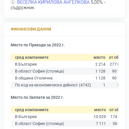
ВЕСЕЛКА КИРИЛОВА АНГЕЛКОВА
5,00% -
съдружник
ФИНАНСОВИ ДАННИ
Място по Приходи за 2022 г.
сред компаниите
място
от общо
В България
2 214
277 019
В област София (столица)
1 128
90 178
В община Столична
1 128
90 178
По код на икономическа дейност (4742)
1
344
Място по Заплати за 2022 г.
сред компаниите
място
от общо
В България
10 029
174 403
В област София (столица)
7 111
56 378