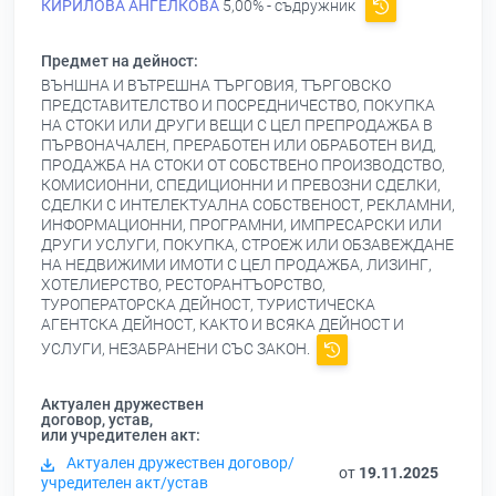
КИРИЛОВА АНГЕЛКОВА
5,00% - съдружник
Предмет на дейност:
ВЪНШНА И ВЪТРЕШНА ТЪРГОВИЯ, ТЪРГОВСКО
ПРЕДСТАВИТЕЛСТВО И ПОСРЕДНИЧЕСТВО, ПОКУПКА
НА СТОКИ ИЛИ ДРУГИ ВЕЩИ С ЦЕЛ ПРЕПРОДАЖБА В
ПЪРВОНАЧАЛЕН, ПРЕРАБОТЕН ИЛИ ОБРАБОТЕН ВИД,
ПРОДАЖБА НА СТОКИ ОТ СОБСТВЕНО ПРОИЗВОДСТВО,
КОМИСИОННИ, СПЕДИЦИОННИ И ПРЕВОЗНИ СДЕЛКИ,
СДЕЛКИ С ИНТЕЛЕКТУАЛНА СОБСТВЕНОСТ, РЕКЛАМНИ,
ИНФОРМАЦИОННИ, ПРОГРАМНИ, ИМПРЕСАРСКИ ИЛИ
ДРУГИ УСЛУГИ, ПОКУПКА, СТРОЕЖ ИЛИ ОБЗАВЕЖДАНЕ
НА НЕДВИЖИМИ ИМОТИ С ЦЕЛ ПРОДАЖБА, ЛИЗИНГ,
ХОТЕЛИЕРСТВО, РЕСТОРАНТЪОРСТВО,
ТУРОПЕРАТОРСКА ДЕЙНОСТ, ТУРИСТИЧЕСКА
АГЕНТСКА ДЕЙНОСТ, КАКТО И ВСЯКА ДЕЙНОСТ И
УСЛУГИ, НЕЗАБРАНЕНИ СЪС ЗАКОН.
Актуален дружествен
договор, устав,
или учредителен акт:
Актуален дружествен договор/
от
19.11.2025
учредителен акт/устав