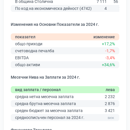
В община Столична
7 111
56 378
По код на икономическа дейност (4742)
4
207
Изменения на Основни Показатели за 2024 г.
показател
изменение
общо приходи
+17,2%
счетоводна печалба
-1,7%
EBITDA
-3,4%
общо активи
+34,6%
Месечни Нива на Заплати за 2024 г.
вид заплата / персонал
лева
средна нетна месечна заплата
2 232
средна брутна месечна заплата
2 876
среден бюджет за месечна заплата
3 421
средносписъчен персонал за 2024 г.