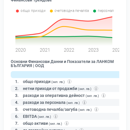
Финансови Трендове
общо приходи
счетоводна печалба
персонал
0
2020
2021
2022
2023
2024
Основни Финансови Данни и Показатели за ЛАНКОМ
БЪЛГАРИЯ | ООД
1.
общо приходи
(хил. лв.)
2.
нетни приходи от продажби
(хил. лв.)
3.
разходи за оперативна дейност
(хил. лв.)
4.
разходи за персонала
(хил. лв.)
5.
счетоводна печалба/загуба
(хил. лв.)
6.
EBITDA
(хил. лв.)
7.
общо активи
(хил. лв.)