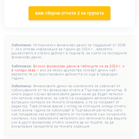
виж сборни отчети 2 на групата
Забележка:
Исторически финансови данни се поддържат от 2008
г. Ако липсва информация за години до 2024 г. , вероятно
дружеството е спряло дейност в годината, за която са последните
финансови данни.
Забележка:
Всички финансови данни в таблиците са за 2024 г. и
в хиляди лева
– ако за някои дружества липсват данни, най-
вероятно те са преустановили дейността си още в предходни
години.
Забележка:
Финансовите данни на компаниите се извличат от
публикуваните от тях финансови отчети в Търговския регистър. В
много редки случаи финансовите данни може да бъдат непълни
или неточно извлечени, за което са създадени автоматизирани
вътрешни контроли за тяхното откриване, и те се поправят от
редактор. Това отнема време с оглед на стотиците хиляди отчети,
които всяка година се публикуват в Търговския регистър, като
ние поправяме несъответствията от по-големите към по-малките
компании. Ако забележите непълноти или неточности във вашите
или в други финансови отчети, можете да ни пишете, за да
ескалираме приоритета за тяхната корекция.