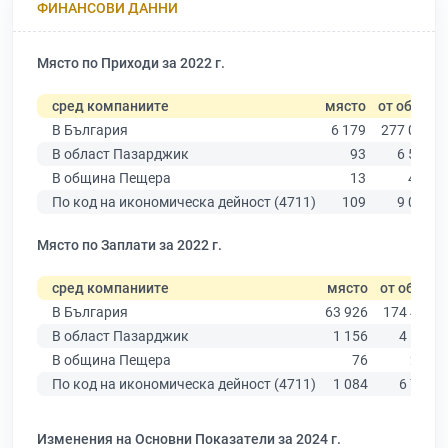
ФИНАНСОВИ ДАННИ
Място по Приходи за 2022 г.
сред компаниите
място
от общо
В България
6 179
277 019
В област Пазарджик
93
6 511
В община Пещера
13
404
По код на икономическа дейност (4711)
109
9 025
Място по Заплати за 2022 г.
сред компаниите
място
от общо
В България
63 926
174 403
В област Пазарджик
1 156
4 545
В община Пещера
76
281
По код на икономическа дейност (4711)
1 084
6 773
Изменения на Основни Показатели за 2024 г.