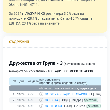
084 по КИД - 4711.
За 2024 г.
ЛАЗУР И КО
реализира 3,9% ръст на
приходите, -28,1% спад на печалбата, -15,7% спад на
EBITDA, 23,1% ръст на активите.
СЪДРУЖИЯ
Дружества от Група - 3
(дружества със същия
мажоритарен собственик - КОСТАДИН СОТИРОВ ЛАЗАРОВ)
наименование
№
дял
от дата
(правна форма, седалище, статус)
общо за групата - майка и дъщерни д-ва
1
100%
ЛАЗУР - КОСТАДИН ЛАЗАРОВ
| ЕТ | Пещера |
д
2
100%
ЛАКОСТА
| ЕООД | Пещера |
действащ
3
100%
ЛАЗУР И КО
| ЕООД | Пещера |
действащ