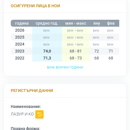
ОСИГУРЕНИ ЛИЦА В НОИ
година
средно год.
мин - макс
яну
фев
мар
2026
-
2025
-
2024
-
2023
74,0
68 - 81
72
71
73
2022
71,3
68 - 73
68
68
71
виж всички години
РЕГИСТЪРНИ ДАННИ
Наименование:
ЛАЗУР И КО
Правна форма: