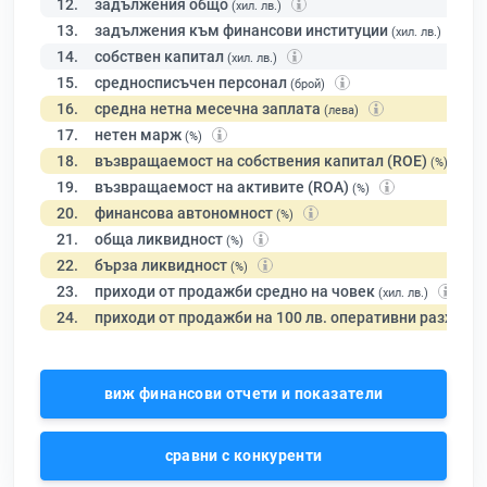
12.
задължения общо
(хил. лв.)
13.
задължения към финансови институции
(хил. лв.)
14.
собствен капитал
(хил. лв.)
15.
средносписъчен персонал
(брой)
16.
средна нетна месечна заплата
(лева)
17.
нетен марж
(%)
18.
възвращаемост на собствения капитал (ROE)
(%)
19.
възвращаемост на активите (ROA)
(%)
20.
финансова автономност
(%)
21.
обща ликвидност
(%)
22.
бърза ликвидност
(%)
23.
приходи от продажби средно на човек
(хил. лв.)
24.
приходи от продажби на 100 лв. оперативни разходи
виж финансови отчети и показатели
сравни с конкуренти