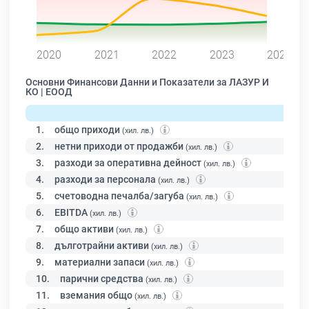
0
2020
2021
2022
2023
2024
Основни Финансови Данни и Показатели за ЛАЗУР И
КО | ЕООД
1.
общо приходи
(хил. лв.)
2.
нетни приходи от продажби
(хил. лв.)
3.
разходи за оперативна дейност
(хил. лв.)
4.
разходи за персонала
(хил. лв.)
5.
счетоводна печалба/загуба
(хил. лв.)
6.
EBITDA
(хил. лв.)
7.
общо активи
(хил. лв.)
8.
дълготрайни активи
(хил. лв.)
9.
материални запаси
(хил. лв.)
10.
парични средства
(хил. лв.)
11.
вземания общо
(хил. лв.)