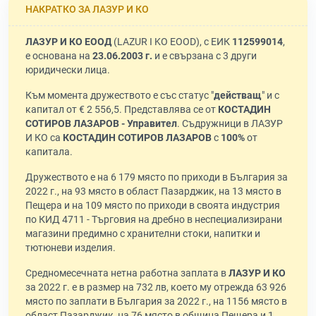
НАКРАТКО ЗА ЛАЗУР И КО
ЛАЗУР И КО ЕООД
(LAZUR I KO EOOD), с ЕИК
112599014
,
е основана на
23.06.2003 г.
и е свързана с 3 други
юридически лица.
Към момента дружеството е със статус "
действащ
" и с
капитал от € 2 556,5. Представлява се от
КОСТАДИН
СОТИРОВ ЛАЗАРОВ - Управител
. Съдружници в ЛАЗУР
И КО са
КОСТАДИН СОТИРОВ ЛАЗАРОВ
с
100%
от
капитала.
Дружеството е на 6 179 място по приходи в България за
2022 г., на 93 място в област Пазарджик, на 13 място в
Пещера и на 109 място по приходи в своята индустрия
по КИД 4711 - Търговия на дребно в неспециализирани
магазини предимно с хранителни стоки, напитки и
тютюневи изделия.
Средномесечната нетна работна заплата в
ЛАЗУР И КО
за 2022 г. е в размер на 732 лв, което му отрежда 63 926
място по заплати в България за 2022 г., на 1156 място в
област Пазарджик, на 76 място в община Пещера и 1