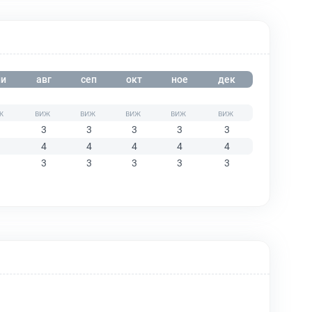
и
авг
сеп
окт
ное
дек
3
3
3
3
3
4
4
4
4
4
3
3
3
3
3