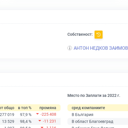
Собственост:
АНТОН НЕДКОВ ЗАИМОВ
Място по Заплати за 2022 г.
от общо
в топ %
промяна
сред компаниите
-225 408
277 019
97,9 %
В България
-11 231
13 529
98,4 %
В област Благоевград