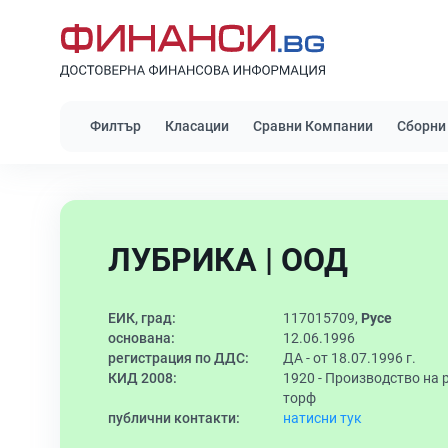
Филтър
Класации
Сравни Компании
Сборни
ЛУБРИКА | ООД
ЕИК, град:
117015709,
Русе
основана:
12.06.1996
регистрация по ДДС:
ДА - от 18.07.1996 г.
КИД 2008:
1920 -
Производство на 
торф
публични контакти:
натисни тук