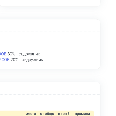
ВОВ
80% - съдружник
ИСОВ
20% - съдружник
място
от общо
в топ %
промяна