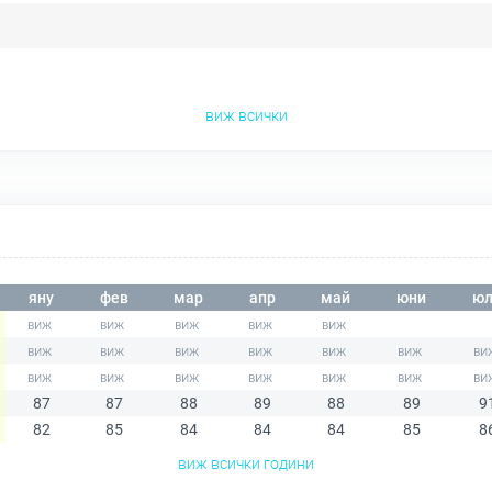
виж всички
яну
фев
мар
апр
май
юни
юл
87
87
88
89
88
89
9
82
85
84
84
84
85
8
виж всички години