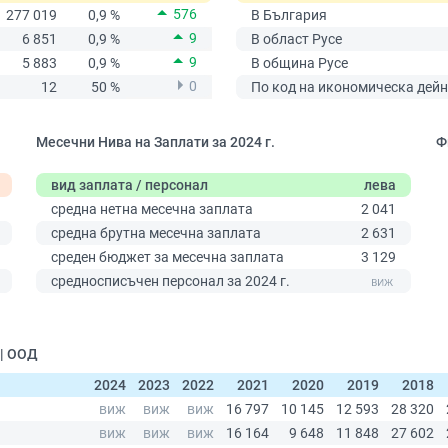
576
277 019
0,9 %
В България
9
6 851
0,9 %
В област Русе
9
5 883
0,9 %
В община Русе
0
12
50 %
По код на икономическа дейн
Месечни Нива на Заплати за 2024 г.
Ф
вид заплата / персонал
лева
средна нетна месечна заплата
2 041
средна брутна месечна заплата
2 631
среден бюджет за месечна заплата
3 129
0
средносписъчен персонал за 2024 г.
 | ООД
2024
2023
2022
2021
2020
2019
2018