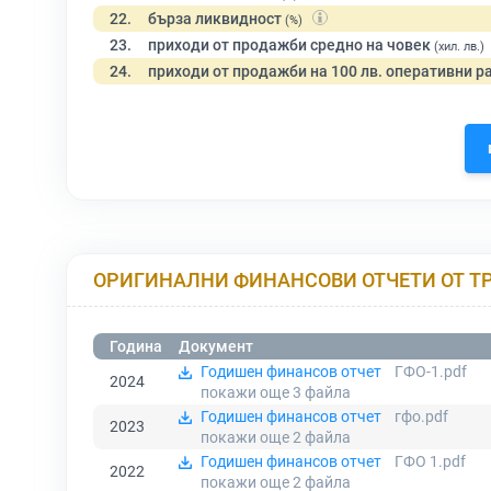
22.
бърза ликвидност
(%)
23.
приходи от продажби средно на човек
(хил. лв.)
24.
приходи от продажби на 100 лв. оперативни р
ОРИГИНАЛНИ ФИНАНСОВИ ОТЧЕТИ ОТ Т
Година
Документ
Годишен финансов отчет
ГФО-1.pdf
2024
покажи още 3
файла
Годишен финансов отчет
гфо.pdf
2023
покажи още 2
файла
Годишен финансов отчет
ГФО 1.pdf
2022
покажи още 2
файла