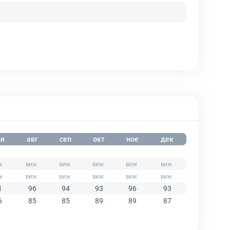
и
авг
сеп
окт
ное
дек
1
96
94
93
96
93
6
85
85
89
89
87