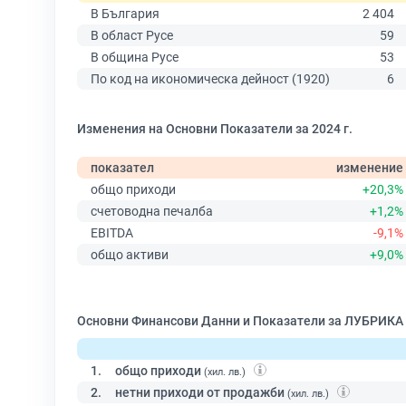
В България
2 404
В област Русе
59
В община Русе
53
По код на икономическа дейност (1920)
6
Изменения на Основни Показатели за 2024 г.
показател
изменение
общо приходи
+20,3%
счетоводна печалба
+1,2%
EBITDA
-9,1%
общо активи
+9,0%
Основни Финансови Данни и Показатели за ЛУБРИКА
1.
общо приходи
(хил. лв.)
2.
нетни приходи от продажби
(хил. лв.)