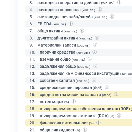
3.
разходи за оперативна дейност
(хил. лв.)
4.
разходи за персонала
(хил. лв.)
5.
счетоводна печалба/загуба
(хил. лв.)
6.
EBITDA
(хил. лв.)
7.
общо активи
(хил. лв.)
8.
дълготрайни активи
(хил. лв.)
9.
материални запаси
(хил. лв.)
10.
парични средства
(хил. лв.)
11.
вземания общо
(хил. лв.)
12.
задължения общо
(хил. лв.)
13.
задължения към финансови институции
(хил. лв
14.
собствен капитал
(хил. лв.)
15.
средносписъчен персонал
(брой)
16.
средна нетна месечна заплата
(лева)
17.
нетен марж
(%)
18.
възвращаемост на собствения капитал (ROE)
19.
възвращаемост на активите (ROA)
(%)
20.
финансова автономност
(%)
21.
обща ликвидност
(%)