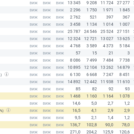
.)
(%)