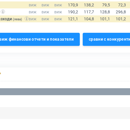
азходи
(лева)
виж финансови отчети и показатели
сравни с конкурент
Р