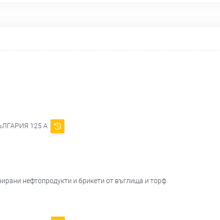
.БЪЛГАРИЯ 125 А
нирани нефтопродукти и брикети от въглища и торф