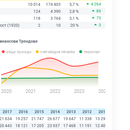
4 264
10 014
174 403
5,7 %
89
124
4 390
2,8 %
75
118
3 764
3,1 %
3
ост (1920)
2
10
20 %
инансови Трендове
общо приходи
счетоводна печалба
персонал
2020
2021
2022
2023
2024
2017
2016
2015
2014
2013
2012
2011
2010