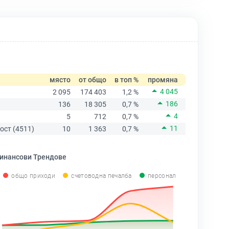
място
от общо
в топ %
промяна
4 045
2 095
174 403
1,2 %
186
136
18 305
0,7 %
4
5
712
0,7 %
11
ост (4511)
10
1 363
0,7 %
инансови Трендове
общо приходи
счетоводна печалба
персонал