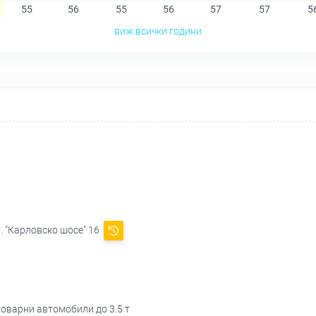
55
56
55
56
57
57
5
виж всички години
л. "Карловско шосе" 16
товарни автомобили до 3.5 т