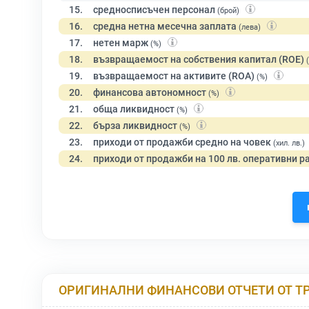
15.
средносписъчен персонал
(брой)
16.
средна нетна месечна заплата
(лева)
17.
нетен марж
(%)
18.
възвращаемост на собствения капитал (ROE)
19.
възвращаемост на активите (ROA)
(%)
20.
финансова автономност
(%)
21.
обща ликвидност
(%)
22.
бърза ликвидност
(%)
23.
приходи от продажби средно на човек
(хил. лв.)
24.
приходи от продажби на 100 лв. оперативни р
ОРИГИНАЛНИ ФИНАНСОВИ ОТЧЕТИ ОТ Т