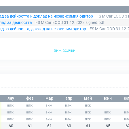
ад за дейността и доклад на независимия одитор
FS M Car EOOD 31
лад за дейността
FS M Car EOOD 31.12.2023 signed.pdf
д за дейността, доклад на независим одитор
FS M Car OOD 31.12.
виж всички
яну
фев
мар
апр
май
юни
юл
60
61
61
60
61
65
6