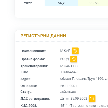
2022
56,2
55 - 58
РЕГИСТЪРНИ ДАННИ
М КАР
Наименование:
ЕООД
Правна форма:
Транслитерация:
M KAR OOD
ЕИК:
115654640
област Пловдив, Труд 4199, у
Адрес:
Основана:
26.11.2001
Статус:
действащ
Да, от 25.09.2002
ДДС регистрация:
КИД 2008:
4511 - Търговия с леки и леко