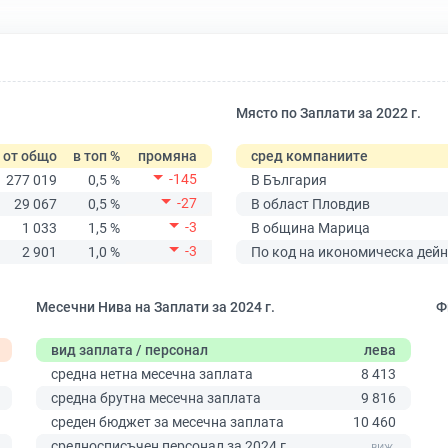
Място по Заплати за 2022 г.
от общо
в топ %
промяна
сред компаниите
-145
277 019
0,5 %
В България
-27
29 067
0,5 %
В област Пловдив
-3
1 033
1,5 %
В община Марица
-3
2 901
1,0 %
По код на икономическа дейн
Месечни Нива на Заплати за 2024 г.
Ф
вид заплата / персонал
лева
средна нетна месечна заплата
8 413
средна брутна месечна заплата
9 816
среден бюджет за месечна заплата
10 460
0
средносписъчен персонал за 2024 г.