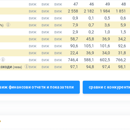
(%)
азходи
(лева)
виж финансови отчети и показатели
сравни с конкурент
Р