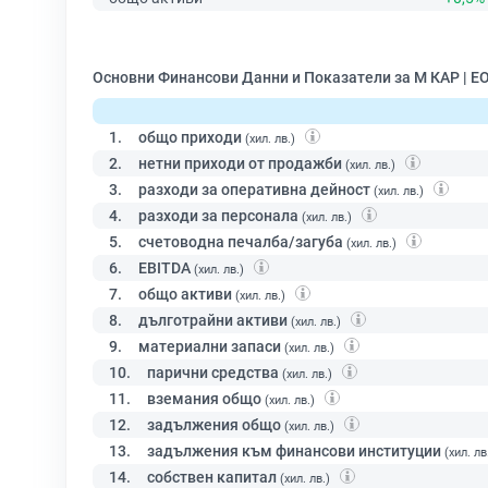
Основни Финансови Данни и Показатели за М КАР | 
1.
общо приходи
(хил. лв.)
2.
нетни приходи от продажби
(хил. лв.)
3.
разходи за оперативна дейност
(хил. лв.)
4.
разходи за персонала
(хил. лв.)
5.
счетоводна печалба/загуба
(хил. лв.)
6.
EBITDA
(хил. лв.)
7.
общо активи
(хил. лв.)
8.
дълготрайни активи
(хил. лв.)
9.
материални запаси
(хил. лв.)
10.
парични средства
(хил. лв.)
11.
вземания общо
(хил. лв.)
12.
задължения общо
(хил. лв.)
13.
задължения към финансови институции
(хил. лв
14.
собствен капитал
(хил. лв.)