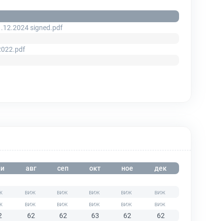
.12.2024 signed.pdf
2022.pdf
и
авг
сеп
окт
ное
дек
2
62
62
63
62
62