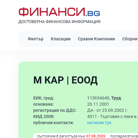
Филтър
Класации
Сравни Компании
Сборни
М КАР | ЕООД
ЕИК, град:
115654640,
Труд
основана:
26.11.2001
регистрация по ДДС:
ДА - от 25.09.2002 г.
КИД 2008:
4511 -
Търговия с леки и
публични контакти:
натисни тук
състояние в регистъра към
07.08.2026
последна вписа