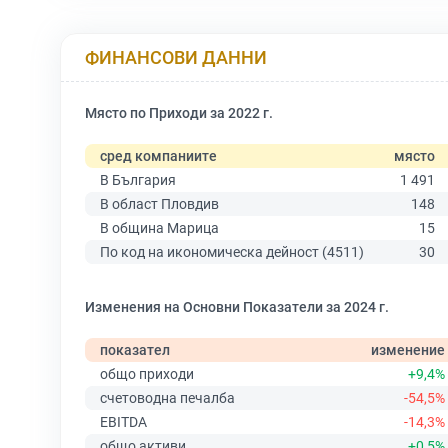
ФИНАНСОВИ ДАННИ
Място по Приходи за 2022 г.
сред компаниите
място
В България
1 491
В област Пловдив
148
В община Марица
15
По код на икономическа дейност (4511)
30
Изменения на Основни Показатели за 2024 г.
показател
изменение
общо приходи
+9,4%
счетоводна печалба
-54,5%
EBITDA
-14,3%
общо активи
+0,5%