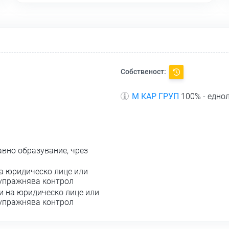
Собственост:
М КАР ГРУП
100% - едно
авно образувание, чрез
а юридическо лице или
 упражнява контрол
и на юридическо лице или
 упражнява контрол