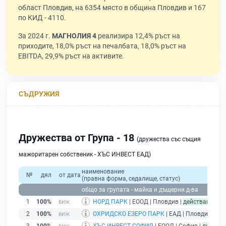
област Пловдив, на 6354 място в община Пловдив и 167
по КИД - 4110.
За 2024 г.
МАГНОЛИЯ 4
реализира 12,4% ръст на
приходите, 18,0% ръст на печалбата, 18,0% ръст на
EBITDA, 29,9% ръст на активите.
СЪДРУЖИЯ
Дружества от Група - 18
(дружества със същия
мажоритарен собственик - ХЪС ИНВЕСТ ЕАД)
наименование
№
дял
от дата
(правна форма, седалище, статус)
общо за групата - майка и дъщерни д-ва
1
100%
НОРД ПАРК
| ЕООД | Пловдив |
действащ
2
100%
ОХРИДСКО ЕЗЕРО ПАРК
| ЕАД | Пловдив |
де