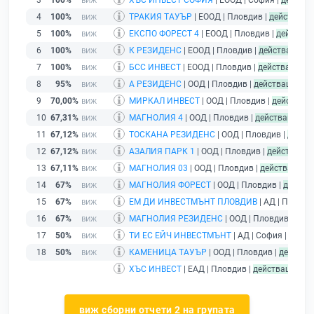
3
100%
ХЪС ИНВЕСТ СОФИЯ
| ЕООД | София |
действ
4
100%
ТРАКИЯ ТАУЪР
| ЕООД | Пловдив |
действащ
5
100%
ЕКСПО ФОРЕСТ 4
| ЕООД | Пловдив |
действа
6
100%
К РЕЗИДЕНС
| ЕООД | Пловдив |
действащ
7
100%
БСС ИНВЕСТ
| ЕООД | Пловдив |
действащ
8
95%
А РЕЗИДЕНС
| ООД | Пловдив |
действащ
9
70,00%
МИРКАЛ ИНВЕСТ
| ООД | Пловдив |
действащ
10
67,31%
МАГНОЛИЯ 4
| ООД | Пловдив |
действащ
11
67,12%
ТОСКАНА РЕЗИДЕНС
| ООД | Пловдив |
дейст
12
67,12%
АЗАЛИЯ ПАРК 1
| ООД | Пловдив |
действащ
13
67,11%
МАГНОЛИЯ 03
| ООД | Пловдив |
действащ
14
67%
МАГНОЛИЯ ФОРЕСТ
| ООД | Пловдив |
действ
15
67%
ЕМ ДИ ИНВЕСТМЪНТ ПЛОВДИВ
| АД | Пловди
16
67%
МАГНОЛИЯ РЕЗИДЕНС
| ООД | Пловдив |
дей
17
50%
ТИ ЕС ЕЙЧ ИНВЕСТМЪНТ
| АД | София |
дейст
18
50%
КАМЕНИЦА ТАУЪР
| ООД | Пловдив |
действа
ХЪС ИНВЕСТ
| ЕАД | Пловдив |
действащ
- др
виж сборни отчети 2 на групата