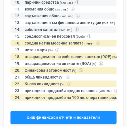
10.
парични средства
(хил. лв.)
11.
вземания общо
(хил. лв.)
12.
задължения общо
(хил. лв.)
13.
задължения към финансови институции
(хил. лв.)
14.
собствен капитал
(хил. лв.)
15.
средносписъчен персонал
(брой)
16.
средна нетна месечна заплата
(лева)
17.
нетен марж
(%)
18.
възвращаемост на собствения капитал (ROE)
(%)
19.
възвращаемост на активите (ROA)
(%)
20.
финансова автономност
(%)
21.
обща ликвидност
(%)
22.
бърза ликвидност
(%)
23.
приходи от продажби средно на човек
(хил. лв.)
24.
приходи от продажби на 100 лв. оперативни разходи
виж финансови отчети и показатели