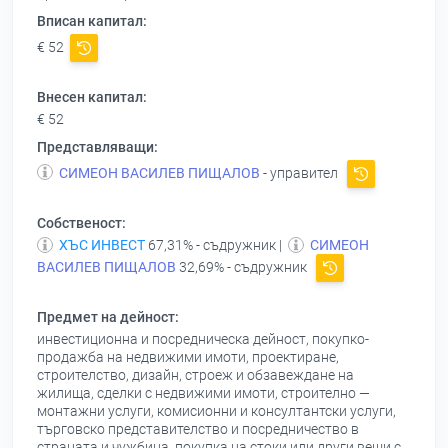
Вписан капитал:
€ 52
Внесен капитал:
€ 52
Представляващи:
СИМЕОН ВАСИЛЕВ ПИЩАЛОВ
- управител
Собственост:
ХЪС ИНВЕСТ
67,31% - съдружник |
СИМЕОН
ВАСИЛЕВ ПИЩАЛОВ
32,69% - съдружник
Предмет на дейност:
инвестиционна и посредническа дейност, покупко-
продажба на недвижими имоти, проектиране,
строителство, дизайн, строеж и обзавеждане на
жилища, сделки с недвижими имоти, строително —
монтажни услуги, комисионни и консултантски услуги,
търговско представителство и посредничество в
страната и чужбина, покупка на стоки или други вещи с