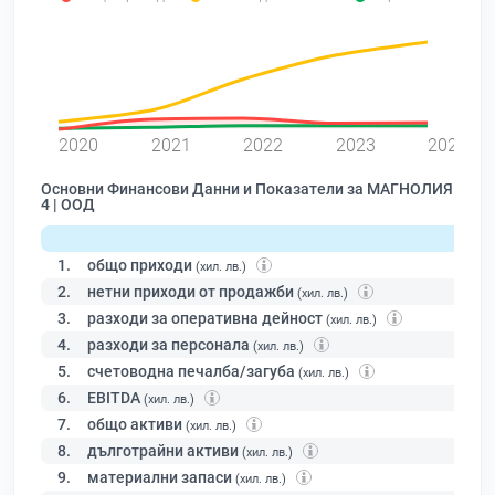
0
2020
2021
2022
2023
2024
Основни Финансови Данни и Показатели за МАГНОЛИЯ
4 | ООД
1.
общо приходи
(хил. лв.)
2.
нетни приходи от продажби
(хил. лв.)
3.
разходи за оперативна дейност
(хил. лв.)
4.
разходи за персонала
(хил. лв.)
5.
счетоводна печалба/загуба
(хил. лв.)
6.
EBITDA
(хил. лв.)
7.
общо активи
(хил. лв.)
8.
дълготрайни активи
(хил. лв.)
9.
материални запаси
(хил. лв.)