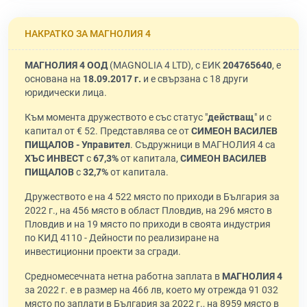
НАКРАТКО ЗА МАГНОЛИЯ 4
МАГНОЛИЯ 4 ООД
(MAGNOLIA 4 LTD), с ЕИК
204765640
, е
основана на
18.09.2017 г.
и е свързана с 18 други
юридически лица.
Към момента дружеството е със статус "
действащ
" и с
капитал от € 52. Представлява се от
СИМЕОН ВАСИЛЕВ
ПИЩАЛОВ - Управител
. Съдружници в МАГНОЛИЯ 4 са
ХЪС ИНВЕСТ
с
67,3%
от капитала,
СИМЕОН ВАСИЛЕВ
ПИЩАЛОВ
с
32,7%
от капитала.
Дружеството е на 4 522 място по приходи в България за
2022 г., на 456 място в област Пловдив, на 296 място в
Пловдив и на 19 място по приходи в своята индустрия
по КИД 4110 - Дейности по реализиране на
инвестиционни проекти за сгради.
Средномесечната нетна работна заплата в
МАГНОЛИЯ 4
за 2022 г. е в размер на 466 лв, което му отрежда 91 032
място по заплати в България за 2022 г., на 8959 място в