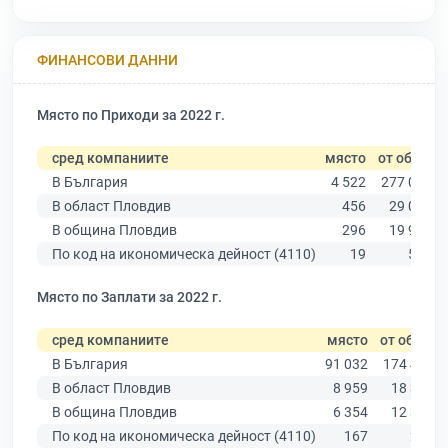
ФИНАНСОВИ ДАННИ
Място по Приходи за 2022 г.
сред компаниите
място
от общо
В България
4 522
277 019
В област Пловдив
456
29 067
В община Пловдив
296
19 939
По код на икономическа дейност (4110)
19
568
Място по Заплати за 2022 г.
сред компаниите
място
от общо
В България
91 032
174 403
В област Пловдив
8 959
18 305
В община Пловдив
6 354
12 387
По код на икономическа дейност (4110)
167
244