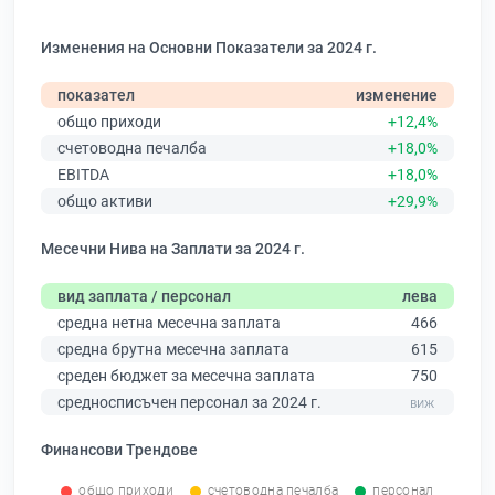
Изменения на Основни Показатели за 2024 г.
показател
изменение
общо приходи
+12,4%
счетоводна печалба
+18,0%
EBITDA
+18,0%
общо активи
+29,9%
Месечни Нива на Заплати за 2024 г.
вид заплата / персонал
лева
средна нетна месечна заплата
466
средна брутна месечна заплата
615
среден бюджет за месечна заплата
750
средносписъчен персонал за 2024 г.
Финансови Трендове
общо приходи
счетоводна печалба
персонал