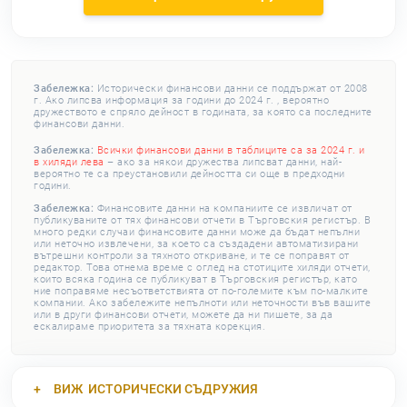
Забележка:
Исторически финансови данни се поддържат от 2008
г. Ако липсва информация за години до 2024 г. , вероятно
дружеството е спряло дейност в годината, за която са последните
финансови данни.
Забележка:
Всички финансови данни в таблиците са за 2024 г. и
в хиляди лева
– ако за някои дружества липсват данни, най-
вероятно те са преустановили дейността си още в предходни
години.
Забележка:
Финансовите данни на компаниите се извличат от
публикуваните от тях финансови отчети в Търговския регистър. В
много редки случаи финансовите данни може да бъдат непълни
или неточно извлечени, за което са създадени автоматизирани
вътрешни контроли за тяхното откриване, и те се поправят от
редактор. Това отнема време с оглед на стотиците хиляди отчети,
които всяка година се публикуват в Търговския регистър, като
ние поправяме несъответствията от по-големите към по-малките
компании. Ако забележите непълноти или неточности във вашите
или в други финансови отчети, можете да ни пишете, за да
ескалираме приоритета за тяхната корекция.
ВИЖ
ИСТОРИЧЕСКИ СЪДРУЖИЯ