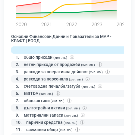
0
2020
2021
2022
2023
2024
Основни Финансови Данни и Показатели за МАР -
КРАФТ | ЕООД
1.
общо приходи
(хил. лв.)
2.
нетни приходи от продажби
(хил. лв.)
3.
разходи за оперативна дейност
(хил. лв.)
4.
разходи за персонала
(хил. лв.)
5.
счетоводна печалба/загуба
(хил. лв.)
6.
EBITDA
(хил. лв.)
7.
общо активи
(хил. лв.)
8.
дълготрайни активи
(хил. лв.)
9.
материални запаси
(хил. лв.)
10.
парични средства
(хил. лв.)
11.
вземания общо
(хил. лв.)