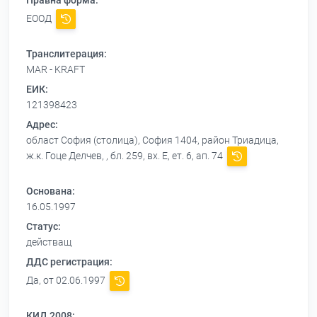
Правна форма:
ЕООД
Транслитерация:
MAR - KRAFT
ЕИК:
121398423
Адрес:
област София (столица), София 1404, район Триадица,
ж.к. Гоце Делчев, , бл. 259, вх. Е, ет. 6, ап. 74
Основана:
16.05.1997
Статус:
действащ
ДДС регистрация:
Да, от 02.06.1997
КИД 2008: