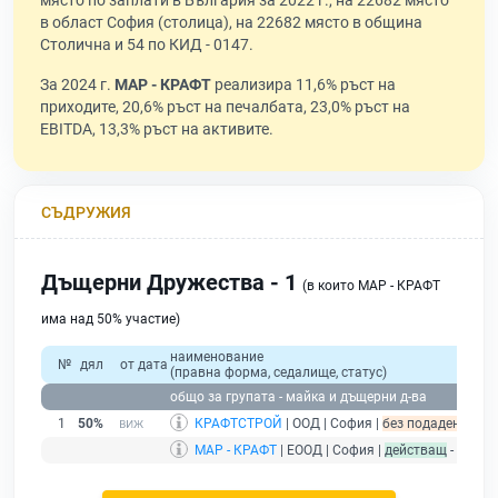
място по заплати в България за 2022 г., на 22682 място
в област София (столица), на 22682 място в община
Столична и 54 по КИД - 0147.
За 2024 г.
МАР - КРАФТ
реализира 11,6% ръст на
приходите, 20,6% ръст на печалбата, 23,0% ръст на
EBITDA, 13,3% ръст на активите.
СЪДРУЖИЯ
Дъщерни Дружества - 1
(в които МАР - КРАФТ
има над 50% участие)
наименование
№
дял
от дата
(правна форма, седалище, статус)
общо за групата - майка и дъщерни д-ва
1
50%
КРАФТСТРОЙ
| ООД | София |
без подаден финан
МАР - КРАФТ
| ЕООД | София |
действащ
- друже