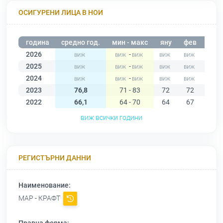
ОСИГУРЕНИ ЛИЦА В НОИ
година
средно год.
мин - макс
яну
фев
мар
2026
-
2025
-
2024
-
2023
76,8
71 - 83
72
72
71
2022
66,1
64 - 70
64
67
68
виж всички години
РЕГИСТЪРНИ ДАННИ
Наименование:
МАР - КРАФТ