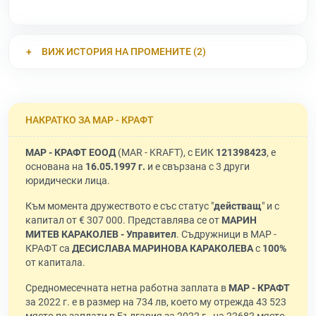
ВИЖ ИСТОРИЯ НА ПРОМЕНИТЕ (2)
НАКРАТКО ЗА МАР - КРАФТ
МАР - КРАФТ ЕООД
(MAR - KRAFT), с ЕИК
121398423
, е
основана на
16.05.1997 г.
и е свързана с 3 други
юридически лица.
Към момента дружеството е със статус "
действащ
" и с
капитал от € 307 000. Представлява се от
МАРИН
МИТЕВ КАРАКОЛЕВ - Управител
. Съдружници в МАР -
КРАФТ са
ДЕСИСЛАВА МАРИНОВА КАРАКОЛЕВА
с
100%
от капитала.
Средномесечната нетна работна заплата в
МАР - КРАФТ
за 2022 г. е в размер на 734 лв, което му отрежда 43 523