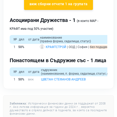
виж сборни отчети 1 на групата
Асоциирани Дружества - 1
(в които МАР -
КРАФТ има под 50% участие)
наименование
№
дял
от дата
(правна форма, седалище, статус)
1
50%
КРАФТСТРОЙ
| ООД | София |
без подаден финан
Понастоящем в Съдружие със - 1 лица
съдружник
№
дял
от дата
(наименование, п. форма, седалище, статус / физи
1
50%
ЦВЕТАН СТЕФАНОВ АНДРЕЕВ
Забележка:
Исторически финансови данни се поддържат от 2008
г. Ако липсва информация за години до 2024 г. , вероятно
дружеството е спряло дейност в годината, за която са последните
финансови данни.