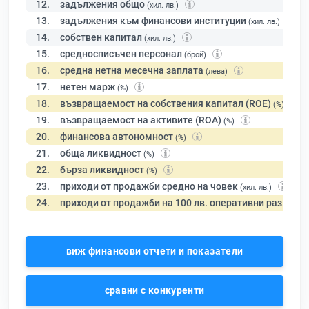
12.
задължения общо
(хил. лв.)
13.
задължения към финансови институции
(хил. лв.)
14.
собствен капитал
(хил. лв.)
15.
средносписъчен персонал
(брой)
16.
средна нетна месечна заплата
(лева)
17.
нетен марж
(%)
18.
възвращаемост на собствения капитал (ROE)
(%)
19.
възвращаемост на активите (ROA)
(%)
20.
финансова автономност
(%)
21.
обща ликвидност
(%)
22.
бърза ликвидност
(%)
23.
приходи от продажби средно на човек
(хил. лв.)
24.
приходи от продажби на 100 лв. оперативни разходи
виж финансови отчети и показатели
сравни с конкуренти