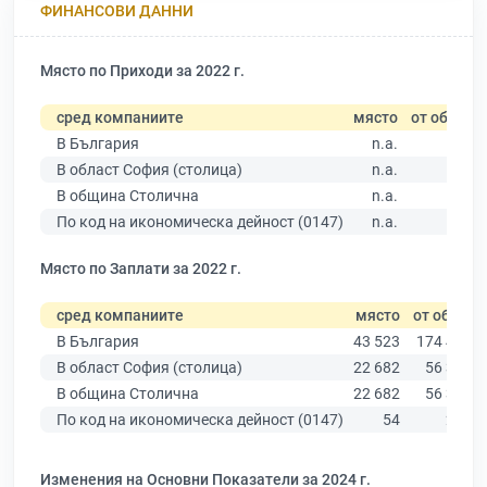
ФИНАНСОВИ ДАННИ
Място по Приходи за 2022 г.
сред компаниите
място
от общо
В България
n.a.
В област София (столица)
n.a.
В община Столична
n.a.
По код на икономическа дейност (0147)
n.a.
Място по Заплати за 2022 г.
сред компаниите
място
от общо
В България
43 523
174 403
В област София (столица)
22 682
56 378
В община Столична
22 682
56 378
По код на икономическа дейност (0147)
54
210
Изменения на Основни Показатели за 2024 г.