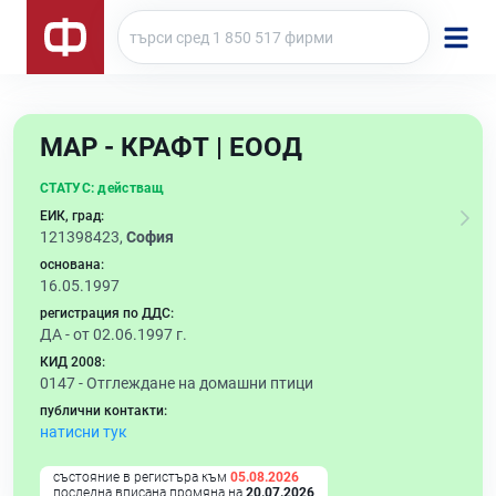
МАР - КРАФТ | ЕООД
СТАТУС:
действащ
ЕИК, град:
121398423,
София
основана:
16.05.1997
регистрация по ДДС:
ДА - от 02.06.1997 г.
КИД 2008:
0147 -
Отглеждане на домашни птици
публични контакти:
натисни тук
състояние в регистъра към
05.08.2026
последна вписана промяна на
20.07.2026