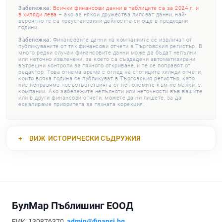
Забележка:
Всички финансови данни в таблиците са за 2024 г. и
в хиляди лева
– ако за някои дружества липсват данни, най-
вероятно те са преустановили дейността си още в предходни
години.
Забележка:
Финансовите данни на компаниите се извличат от
публикуваните от тях финансови отчети в Търговския регистър. В
много редки случаи финансовите данни може да бъдат непълни
или неточно извлечени, за което са създадени автоматизирани
вътрешни контроли за тяхното откриване, и те се поправят от
редактор. Това отнема време с оглед на стотиците хиляди отчети,
които всяка година се публикуват в Търговския регистър, като
ние поправяме несъответствията от по-големите към по-малките
компании. Ако забележите непълноти или неточности във вашите
или в други финансови отчети, можете да ни пишете, за да
ескалираме приоритета за тяхната корекция.
ВИЖ
ИСТОРИЧЕСКИ СЪДРУЖИЯ
БулМар Пъблишинг ЕООД
ЕИК: 130876370,
admin@finansi.bg