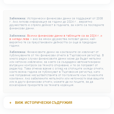
Забележка:
Исторически финансови данни се поддържат от 2008
г. Ако липсва информация за години до 2024 г. , вероятно
дружеството е спряло дейност в годината, за която са последните
финансови данни.
Забележка:
Всички финансови данни в таблиците са за 2024 г. и
в хиляди лева
– ако за някои дружества липсват данни, най-
вероятно те са преустановили дейността си още в предходни
години.
Забележка:
Финансовите данни на компаниите се извличат от
публикуваните от тях финансови отчети в Търговския регистър. В
много редки случаи финансовите данни може да бъдат непълни
или неточно извлечени, за което са създадени автоматизирани
вътрешни контроли за тяхното откриване, и те се поправят от
редактор. Това отнема време с оглед на стотиците хиляди отчети,
които всяка година се публикуват в Търговския регистър, като
ние поправяме несъответствията от по-големите към по-малките
компании. Ако забележите непълноти или неточности във вашите
или в други финансови отчети, можете да ни пишете, за да
ескалираме приоритета за тяхната корекция.
ВИЖ
ИСТОРИЧЕСКИ СЪДРУЖИЯ