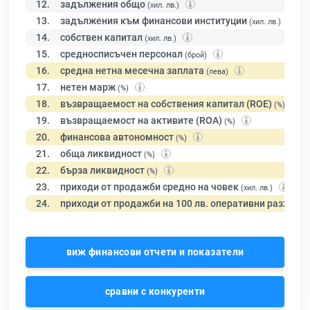
12.
задължения общо
(хил. лв.)
13.
задължения към финансови институции
(хил. лв.)
14.
собствен капитал
(хил. лв.)
15.
средносписъчен персонал
(брой)
16.
средна нетна месечна заплата
(лева)
17.
нетен марж
(%)
18.
възвращаемост на собствения капитал (ROE)
(%)
19.
възвращаемост на активите (ROA)
(%)
20.
финансова автономност
(%)
21.
обща ликвидност
(%)
22.
бърза ликвидност
(%)
23.
приходи от продажби средно на човек
(хил. лв.)
24.
приходи от продажби на 100 лв. оперативни разходи
виж финансови отчети и показатели
сравни с конкуренти