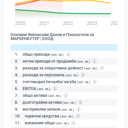
0
2020
2021
2022
2023
2024
Основни Финансови Данни и Показатели за
МАРКЕНБУТЕР | ЕООД
1.
общо приходи
(хил. лв.)
2.
нетни приходи от продажби
(хил. лв.)
3.
разходи за оперативна дейност
(хил. лв.)
4.
разходи за персонала
(хил. лв.)
5.
счетоводна печалба/загуба
(хил. лв.)
6.
EBITDA
(хил. лв.)
7.
общо активи
(хил. лв.)
8.
дълготрайни активи
(хил. лв.)
9.
материални запаси
(хил. лв.)
10.
парични средства
(хил. лв.)
11.
вземания общо
(хил. лв.)