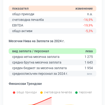
показател
изменение
общо приходи
n.a.
счетоводна печалба
-16,9%
EBITDA
-19,9%
общо активи
-5,3%
Месечни Нива на Заплати за 2024 г.
вид заплата / персонал
лева
средна нетна месечна заплата
1 275
средна брутна месечна заплата
1 643
среден бюджет за месечна заплата
1 954
средносписъчен персонал за 2024 г.
Финансови Трендове
общо приходи
счетоводна печалба
персонал