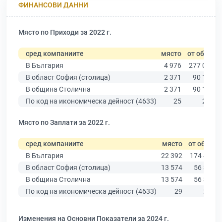
ФИНАНСОВИ ДАННИ
Място по Приходи за 2022 г.
сред компаниите
място
от общо
В България
4 976
277 019
В област София (столица)
2 371
90 178
В община Столична
2 371
90 178
По код на икономическа дейност (4633)
25
291
Място по Заплати за 2022 г.
сред компаниите
място
от общо
В България
22 392
174 403
В област София (столица)
13 574
56 378
В община Столична
13 574
56 378
По код на икономическа дейност (4633)
29
225
Изменения на Основни Показатели за 2024 г.