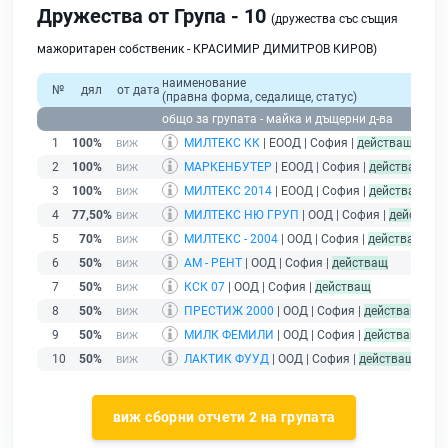
Дружества от Група - 10
(дружества със същия
мажоритарен собственик - КРАСИМИР ДИМИТРОВ КИРОВ)
наименование
№
дял
от дата
(правна форма, седалище, статус)
п
общо за групата - майка и дъщерни д-ва
1
100%
МИЛТЕКС КК
| ЕООД | София |
действащ
2
100%
МАРКЕНБУТЕР
| ЕООД | София |
действащ
3
100%
МИЛТЕКС 2014
| ЕООД | София |
действащ
4
77,50%
МИЛТЕКС НЮ ГРУП
| ООД | София |
действащ
5
70%
МИЛТЕКС - 2004
| ООД | София |
действащ
6
50%
АМ - РЕНТ
| ООД | София |
действащ
7
50%
КСК 07
| ООД | София |
действащ
8
50%
ПРЕСТИЖ 2000
| ООД | София |
действащ
9
50%
МИЛК ФЕМИЛИ
| ООД | София |
действащ
10
50%
ЛАКТИК ФУУД
| ООД | София |
действащ
виж сборни отчети 2 на групата