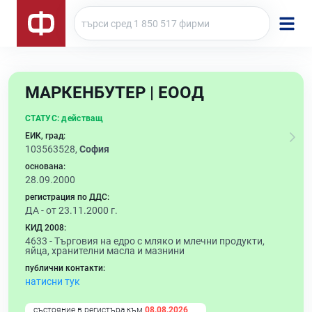
МАРКЕНБУТЕР | ЕООД
СТАТУС:
действащ
ЕИК, град:
103563528,
София
основана:
28.09.2000
регистрация по ДДС:
ДА - от 23.11.2000 г.
КИД 2008:
4633 -
Търговия на едро с мляко и млечни продукти,
яйца, хранителни масла и мазнини
публични контакти:
натисни тук
състояние в регистъра към
08.08.2026