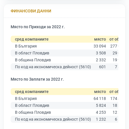
ФИНАНСОВИ ДАННИ
Място по Приходи за 2022 г.
сред компаниите
място
от общо
В България
33 094
277 019
В област Пловдив
3 508
29 067
В община Пловдив
2 332
19 939
По код на икономическа дейност (5610)
601
7 842
Място по Заплати за 2022 г.
сред компаниите
място
от общо
В България
64 118
174 403
В област Пловдив
5 824
18 305
В община Пловдив
4 253
12 387
По код на икономическа дейност (5610)
1 232
6 522