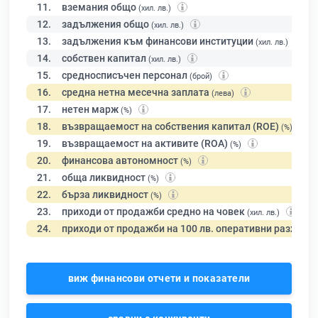
11.
вземания общо
(хил. лв.)
12.
задължения общо
(хил. лв.)
13.
задължения към финансови институции
(хил. лв.)
14.
собствен капитал
(хил. лв.)
15.
средносписъчен персонал
(брой)
16.
средна нетна месечна заплата
(лева)
17.
нетен марж
(%)
18.
възвращаемост на собствения капитал (ROE)
(%)
19.
възвращаемост на активите (ROA)
(%)
20.
финансова автономност
(%)
21.
обща ликвидност
(%)
22.
бърза ликвидност
(%)
23.
приходи от продажби средно на човек
(хил. лв.)
24.
приходи от продажби на 100 лв. оперативни разходи
виж финансови отчети и показатели