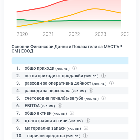
0
2020
2021
2022
2023
2024
Основни Финансови Данни и Показатели за МАСТЪР
СМ | ЕООД
1.
общо приходи
(хил. лв.)
2.
нетни приходи от продажби
(хил. лв.)
3.
разходи за оперативна дейност
(хил. лв.)
4.
разходи за персонала
(хил. лв.)
5.
счетоводна печалба/загуба
(хил. лв.)
6.
EBITDA
(хил. лв.)
7.
общо активи
(хил. лв.)
8.
дълготрайни активи
(хил. лв.)
9.
материални запаси
(хил. лв.)
10.
парични средства
(хил. лв.)