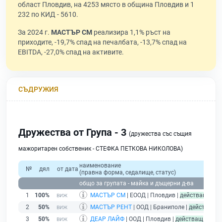
област Пловдив, на 4253 място в община Пловдив и 1
232 по КИД - 5610.
За 2024 г.
МАСТЪР СМ
реализира 1,1% ръст на
приходите, -19,7% спад на печалбата, -13,7% спад на
EBITDA, -27,0% спад на активите.
СЪДРУЖИЯ
Дружества от Група - 3
(дружества със същия
мажоритарен собственик - СТЕФКА ПЕТКОВА НИКОЛОВА)
наименование
№
дял
от дата
(правна форма, седалище, статус)
при
общо за групата - майка и дъщерни д-ва
1
100%
МАСТЪР СМ
| ЕООД | Пловдив |
действащ
2
50%
МАСТЪР РЕНТ
| ООД | Браниполе |
действащ
3
50%
ДЕАР ЛАЙФ
| ООД | Пловдив |
действащ