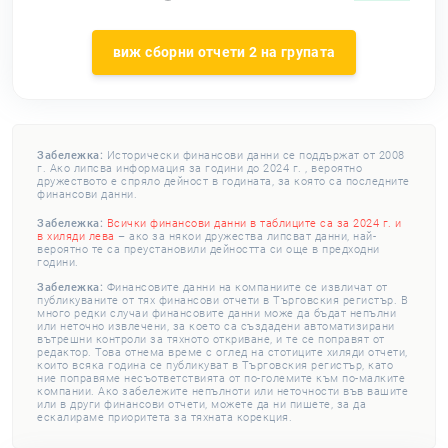
виж сборни отчети 2 на групата
Забележка:
Исторически финансови данни се поддържат от 2008
г. Ако липсва информация за години до 2024 г. , вероятно
дружеството е спряло дейност в годината, за която са последните
финансови данни.
Забележка:
Всички финансови данни в таблиците са за 2024 г. и
в хиляди лева
– ако за някои дружества липсват данни, най-
вероятно те са преустановили дейността си още в предходни
години.
Забележка:
Финансовите данни на компаниите се извличат от
публикуваните от тях финансови отчети в Търговския регистър. В
много редки случаи финансовите данни може да бъдат непълни
или неточно извлечени, за което са създадени автоматизирани
вътрешни контроли за тяхното откриване, и те се поправят от
редактор. Това отнема време с оглед на стотиците хиляди отчети,
които всяка година се публикуват в Търговския регистър, като
ние поправяме несъответствията от по-големите към по-малките
компании. Ако забележите непълноти или неточности във вашите
или в други финансови отчети, можете да ни пишете, за да
ескалираме приоритета за тяхната корекция.