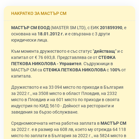
НАКРАТКО ЗА МАСТЪР СМ
МАСТЪР СМ ЕООД
(MASTER SM LTD), с ЕИК
201859390
, е
основана на
18.01.2012 г.
и е свързана с 3 други
юридически лица.
Към момента дружеството е със статус "
действащ
" и с
капитал от € 76 693,8. Представлява се от
СТЕФКА
ПЕТКОВА НИКОЛОВА - Управител
. Съдружници в
МАСТЪР СМ са
СТЕФКА ПЕТКОВА НИКОЛОВА
с
100%
от
капитала.
Дружеството е на 33 094 място по приходи в България
за 2022 г., на 3508 място в област Пловдив, на 2332
място в Пловдив и на 601 място по приходи в своята
индустрия по КИД 5610 - Дейност на ресторанти и
заведения за бързо обслужване.
Средномесечната нетна работна заплата в
МАСТЪР СМ
за 2022 г. е в размер на 608 лв, което му отрежда 64 118
място по заплати в България за 2022 г., на 5824 място в