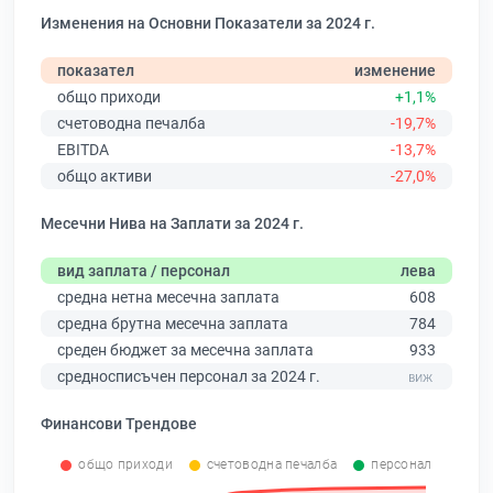
Изменения на Основни Показатели за 2024 г.
показател
изменение
общо приходи
+1,1%
счетоводна печалба
-19,7%
EBITDA
-13,7%
общо активи
-27,0%
Месечни Нива на Заплати за 2024 г.
вид заплата / персонал
лева
средна нетна месечна заплата
608
средна брутна месечна заплата
784
среден бюджет за месечна заплата
933
средносписъчен персонал за 2024 г.
Финансови Трендове
общо приходи
счетоводна печалба
персонал