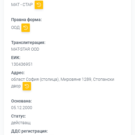
МАТ - СТАР
Правна форма:
ООД
Транслитерация:
MAT-STAR OOD
ЕИК:
130436951
Адрес:
област София (столица), Мировяне 1289, Стопански
двор
Основана:
05.12.2000
Статус:
действащ
ДДС регистрация: