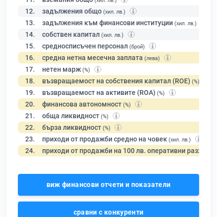
(хил. лв.)
12.
задължения общо
(хил. лв.)
13.
задължения към финансови институции
(хил. лв.)
14.
собствен капитал
(хил. лв.)
15.
средносписъчен персонал
(брой)
16.
средна нетна месечна заплата
(лева)
17.
нетен марж
(%)
18.
възвращаемост на собствения капитал (ROE)
(%)
19.
възвращаемост на активите (ROA)
(%)
20.
финансова автономност
(%)
21.
обща ликвидност
(%)
22.
бърза ликвидност
(%)
23.
приходи от продажби средно на човек
(хил. лв.)
24.
приходи от продажби на 100 лв. оперативни разходи
виж финансови отчети и показатели
сравни с конкуренти