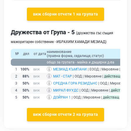
виж сборни отчети 1 на групата
Дружества от Група - 5
(дружества със същия
мажоритарен собственик - ИБРАХИМ ХАМАДИ МЕЗИАД)
наименование
№
дял
от дата
(правна форма, седалище, статус)
общо за групата - майка и дъщерни д-ва
1
100%
МЕЗИАД КЪМПАНИ
| ЕООД | Мировяне |
дейс
2
88%
МАТ - СТАР
| ООД | Мировяне |
действащ
3
50%
СРЕДНА ГОРА РЕЗИДЪНС
| ООД | Мировяне |
4
50%
МИРАЛ ФУУДС
| ООД | Мировяне |
действащ
5
50%
ДОЙРАН 1
| ООД | Мировяне |
действащ
виж сборни отчети 2 на групата