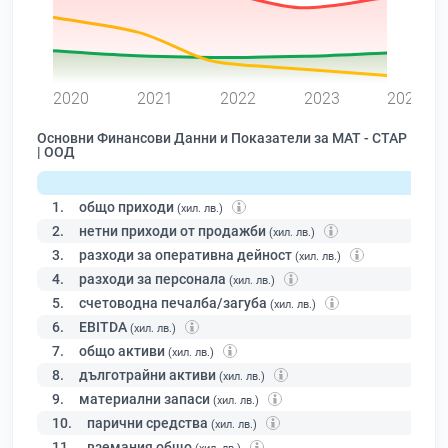
0
2020
2021
2022
2023
2024
Основни Финансови Данни и Показатели за МАТ - СТАР
| ООД
1.
общо приходи
(хил. лв.)
2.
нетни приходи от продажби
(хил. лв.)
3.
разходи за оперативна дейност
(хил. лв.)
4.
разходи за персонала
(хил. лв.)
5.
счетоводна печалба/загуба
(хил. лв.)
6.
EBITDA
(хил. лв.)
7.
общо активи
(хил. лв.)
8.
дълготрайни активи
(хил. лв.)
9.
материални запаси
(хил. лв.)
10.
парични средства
(хил. лв.)
11.
вземания общо