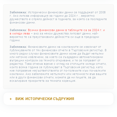
Забележка:
Исторически финансови данни се поддържат от 2008
г. Ако липсва информация за години до 2024 г. , вероятно
дружеството е спряло дейност в годината, за която са последните
финансови данни.
Забележка:
Всички финансови данни в таблиците са за 2024 г. и
в хиляди лева
– ако за някои дружества липсват данни, най-
вероятно те са преустановили дейността си още в предходни
години.
Забележка:
Финансовите данни на компаниите се извличат от
публикуваните от тях финансови отчети в Търговския регистър. В
много редки случаи финансовите данни може да бъдат непълни
или неточно извлечени, за което са създадени автоматизирани
вътрешни контроли за тяхното откриване, и те се поправят от
редактор. Това отнема време с оглед на стотиците хиляди отчети,
които всяка година се публикуват в Търговския регистър, като
ние поправяме несъответствията от по-големите към по-малките
компании. Ако забележите непълноти или неточности във вашите
или в други финансови отчети, можете да ни пишете, за да
ескалираме приоритета за тяхната корекция.
ВИЖ
ИСТОРИЧЕСКИ СЪДРУЖИЯ