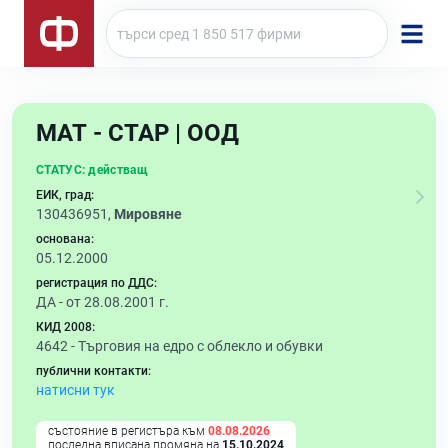
МАТ - СТАР | ООД
СТАТУС:
действащ
ЕИК, град:
130436951,
Мировяне
основана:
05.12.2000
регистрация по ДДС:
ДА - от 28.08.2001 г.
КИД 2008:
4642 -
Търговия на едро с облекло и обувки
публични контакти:
натисни тук
състояние в регистъра към
08.08.2026
последна вписана промяна на
15.10.2024