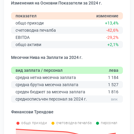
Изменения на Основни Показатели за 2024 г.
показател
изменение
общо приходи
+13,4%
счетоводна печалба
-42,6%
EBITDA
-29,2%
общо активи
+2,1%
Месечни Нива на Заплати за 2024 г.
вид заплата / персонал
лева
средна нетна месечна заплата
1 184
средна брутна месечна заплата
1 527
среден бюджет за месечна заплата
1 816
средносписъчен персонал за 2024 г.
Финансови Трендове
общо приходи
счетоводна печалба
персонал