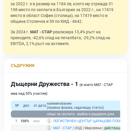
за 2022 г. е в размер на 1184 лв, което му отрежда 31
198 място по заплати в България за 2022 г., на 17419
място в област София (столица), на 17419 място в
община Столична и 59 по КИД - 4642.
За 2024 г.
МАТ - СТАР
реализира 13,4% ръст на
приходите, -42,6% спад на печалбата, -29,2% спад на
EBITDA, 2,1% ръст на активите.
СЪДРУЖИЯ
Дъщерни Дружества - 1
(в които МАТ - СТАР
има над 50% участие)
наименование
№
дял
от дата
(правна форма, седалище, статус)
общо за групата - майка и дъщерни д-ва
1
100%
ЛОГИСТИЧЕН ЦЕНТЪР ЦАРАЦОВО ПЛОВДИВ
|
МАТ - СТАР
| ООД | Мировяне |
действащ
- дру