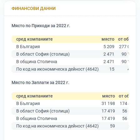
ФИНАНСОВИ ДАННИ
Място по Приходи за 2022 г.
сред компаниите
място
от общо
В България
5 209
277 019
В област София (столица)
2 471
90 178
В община Столична
2 471
90 178
По код на икономическа дейност (4642)
15
463
Място по Заплати за 2022 г.
сред компаниите
място
от общо
В България
31 198
174 403
В област София (столица)
17 419
56 378
В община Столична
17 419
56 378
По код на икономическа дейност (4642)
59
260