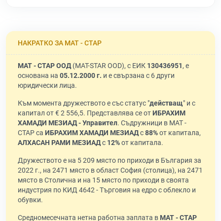
НАКРАТКО ЗА МАТ - СТАР
МАТ - СТАР ООД
(MAT-STAR OOD), с ЕИК
130436951
, е
основана на
05.12.2000 г.
и е свързана с 6 други
юридически лица.
Към момента дружеството е със статус "
действащ
" и с
капитал от € 2 556,5. Представлява се от
ИБРАХИМ
ХАМАДИ МЕЗИАД - Управител
. Съдружници в МАТ -
СТАР са
ИБРАХИМ ХАМАДИ МЕЗИАД
с
88%
от капитала,
АЛХАСАН РАМИ МЕЗИАД
с
12%
от капитала.
Дружеството е на 5 209 място по приходи в България за
2022 г., на 2471 място в област София (столица), на 2471
място в Столична и на 15 място по приходи в своята
индустрия по КИД 4642 - Търговия на едро с облекло и
обувки.
Средномесечната нетна работна заплата в
МАТ - СТАР