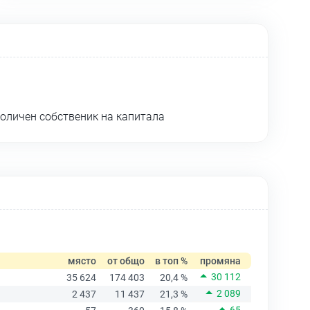
ноличен собственик на капитала
място
от общо
в топ %
промяна
30 112
35 624
174 403
20,4 %
2 089
2 437
11 437
21,3 %