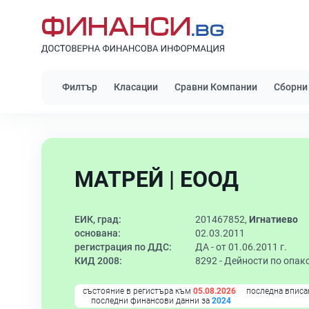
Филтър
Класации
Сравни Компании
Сборни
МАТРЕЙ | ЕООД
ЕИК, град:
201467852,
Игнатиево
основана:
02.03.2011
регистрация по ДДС:
ДА - от 01.06.2011 г.
КИД 2008:
8292 -
Дейности по опак
състояние в регистъра към
05.08.2026
последна вписа
последни финансови данни за
2024