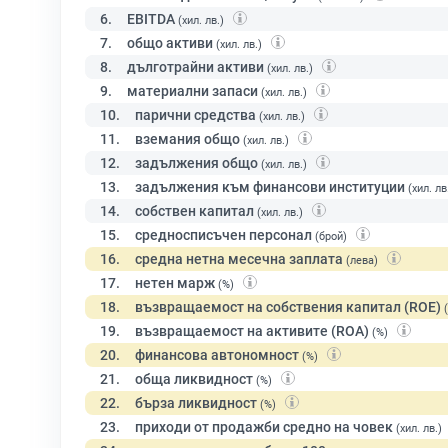
6.
EBITDA
(хил. лв.)
7.
общо активи
(хил. лв.)
8.
дълготрайни активи
(хил. лв.)
9.
материални запаси
(хил. лв.)
10.
парични средства
(хил. лв.)
11.
вземания общо
(хил. лв.)
12.
задължения общо
(хил. лв.)
13.
задължения към финансови институции
(хил. лв
14.
собствен капитал
(хил. лв.)
15.
средносписъчен персонал
(брой)
16.
средна нетна месечна заплата
(лева)
17.
нетен марж
(%)
18.
възвращаемост на собствения капитал (ROE)
19.
възвращаемост на активите (ROA)
(%)
20.
финансова автономност
(%)
21.
обща ликвидност
(%)
22.
бърза ликвидност
(%)
23.
приходи от продажби средно на човек
(хил. лв.)