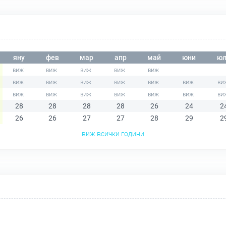
яну
фев
мар
апр
май
юни
юл
28
28
28
28
26
24
2
26
26
27
27
28
29
2
виж всички години