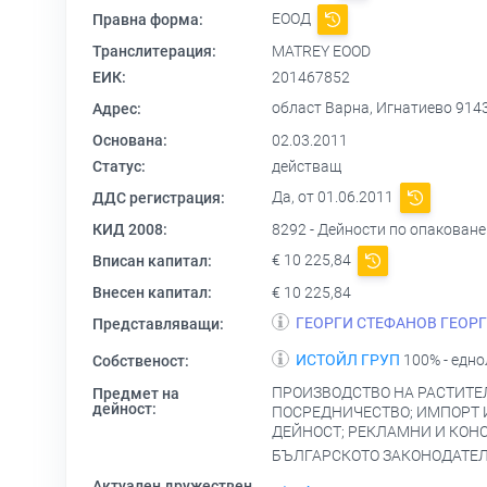
ЕООД
Правна форма:
Транслитерация:
MATREY EOOD
ЕИК:
201467852
област Варна, Игнатиево 91
Адрес:
Основана:
02.03.2011
Статус:
действащ
Да, от 01.06.2011
ДДС регистрация:
КИД 2008:
8292 - Дейности по опаковане
€ 10 225,84
Вписан капитал:
Внесен капитал:
€ 10 225,84
ГЕОРГИ СТЕФАНОВ ГЕОР
Представляващи:
ИСТОЙЛ ГРУП
100% - едно
Собственост:
ПРОИЗВОДСТВО НА РАСТИТЕ
Предмет на
дейност:
ПОСРЕДНИЧЕСТВО; ИМПОРТ 
ДЕЙНОСТ; РЕКЛАМНИ И КОНС
БЪЛГАРСКОТО ЗАКОНОДАТЕЛ
Актуален дружествен