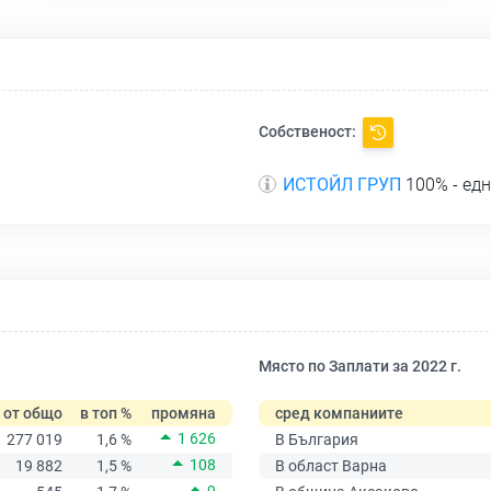
Собственост:
ИСТОЙЛ ГРУП
100% - ед
Място по Заплати за 2022 г.
от общо
в топ %
промяна
сред компаниите
1 626
277 019
1,6 %
В България
108
19 882
1,5 %
В област Варна