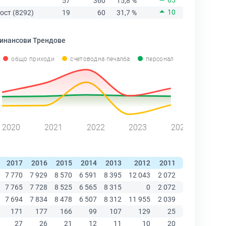
65
57
360
15,8 %
10
ост (8292)
19
60
31,7 %
инансови Трендове
общо приходи
счетоводна печалба
персонал
2020
2021
2022
2023
2024
2017
2016
2015
2014
2013
2012
2011