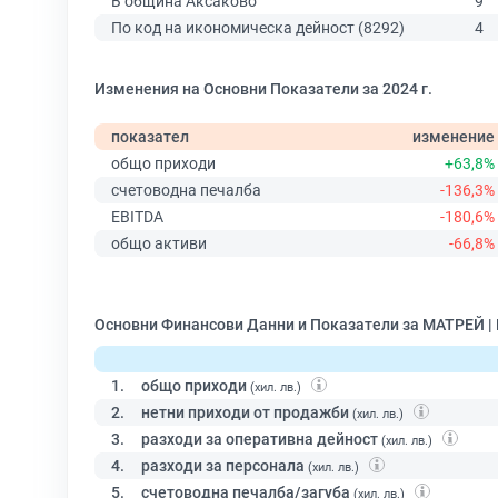
В община Аксаково
9
По код на икономическа дейност (8292)
4
Изменения на Основни Показатели за 2024 г.
показател
изменение
общо приходи
+63,8%
счетоводна печалба
-136,3%
EBITDA
-180,6%
общо активи
-66,8%
Основни Финансови Данни и Показатели за МАТРЕЙ |
1.
общо приходи
(хил. лв.)
2.
нетни приходи от продажби
(хил. лв.)
3.
разходи за оперативна дейност
(хил. лв.)
4.
разходи за персонала
(хил. лв.)
5.
счетоводна печалба/загуба
(хил. лв.)