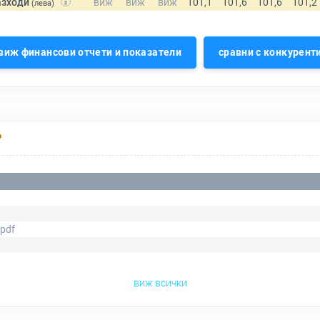
азходи
(лева)
виж финансови отчети и показатели
сравни с конкурент
Р
.pdf
виж всички