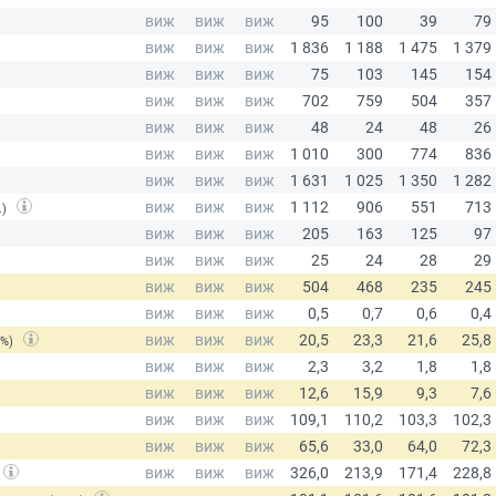
.)
(%)