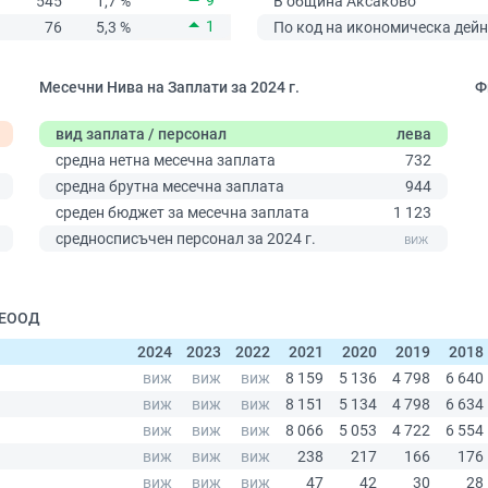
9
545
1,7 %
В община Аксаково
1
76
5,3 %
По код на икономическа дейн
Месечни Нива на Заплати за 2024 г.
Ф
вид заплата / персонал
лева
средна нетна месечна заплата
732
средна брутна месечна заплата
944
среден бюджет за месечна заплата
1 123
0
средносписъчен персонал за 2024 г.
 ЕООД
2024
2023
2022
2021
2020
2019
2018