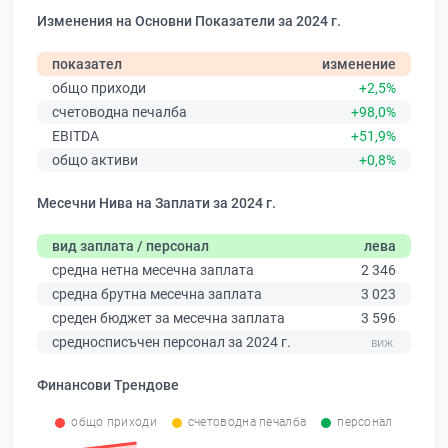
Изменения на Основни Показатели за 2024 г.
показател
изменение
общо приходи
+2,5%
счетоводна печалба
+98,0%
EBITDA
+51,9%
общо активи
+0,8%
Месечни Нива на Заплати за 2024 г.
вид заплата / персонал
лева
средна нетна месечна заплата
2 346
средна брутна месечна заплата
3 023
среден бюджет за месечна заплата
3 596
средносписъчен персонал за 2024 г.
Финансови Трендове
общо приходи
счетоводна печалба
персонал