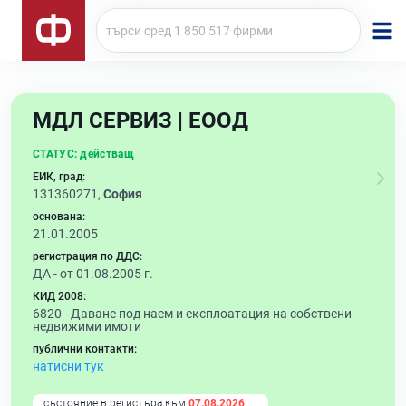
МДЛ СЕРВИЗ | ЕООД
СТАТУС:
действащ
ЕИК, град:
131360271,
София
основана:
21.01.2005
регистрация по ДДС:
ДА - от 01.08.2005 г.
КИД 2008:
6820 -
Даване под наем и експлоатация на собствени
недвижими имоти
публични контакти:
натисни тук
състояние в регистъра към
07.08.2026