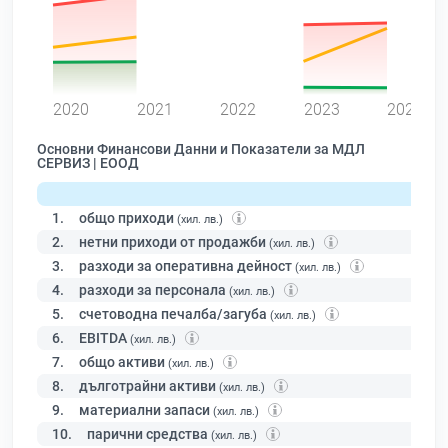
0
2020
2021
2022
2023
2024
Основни Финансови Данни и Показатели за МДЛ
СЕРВИЗ | ЕООД
1.
общо приходи
(хил. лв.)
2.
нетни приходи от продажби
(хил. лв.)
3.
разходи за оперативна дейност
(хил. лв.)
4.
разходи за персонала
(хил. лв.)
5.
счетоводна печалба/загуба
(хил. лв.)
6.
EBITDA
(хил. лв.)
7.
общо активи
(хил. лв.)
8.
дълготрайни активи
(хил. лв.)
9.
материални запаси
(хил. лв.)
10.
парични средства
(хил. лв.)