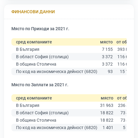
ФИНАНСОВИ ДАННИ
Място по Приходи за 2021 г.
сред компаниите
място
от общо
В България
7 155
393 881
В област София (столица)
3 372
116 667
В община Столична
3 372
116 667
По код на икономическа дейност (6820)
93
15 132
Място по Заплати за 2021 г.
сред компаниите
място
от общо
В България
31 963
236 445
В област София (столица)
18 822
73 443
В община Столична
18 822
73 443
По код на икономическа дейност (6820)
1 401
5 255