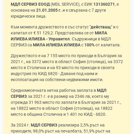
МДЛ СЕРВИЗ ЕООД
(MDL SERVICE), с ЕИК
131360271
, е
основана на
21.01.2005 г.
и е свързана с 7 други
юридически лица.
Към момента дружеството е със статус "
действащ
" и с
капитал от € 51 129,2. Представлява се от
МИЛА
ИЛИЕВА ИЛИЕВА - Управител
. Съдружници в МДЛ
СЕРВИЗ са
МИЛА ИЛИЕВА ИЛИЕВА
с
100%
от капитала.
Дружеството е на 7 155 място по приходи в България за
2021 г., на 3372 място в област София (столица), на 3372
място в Столична и на 93 място по приходи в своята
индустрия по КИД 6820 - Даване под наем и
експлоатация на собствени недвижими имоти.
Средномесечната нетна работна заплата в
МДЛ
СЕРВИЗ
за 2021 г. е в размер на 2346 лв, което му
отрежда 31 963 място по заплати в България за 2021 г.,
на 18822 място в област София (столица), на 18822
място в община Столична и 1 401 по КИД - 6820.
За 2024 г.
МДЛ СЕРВИЗ
реализира 2,5% ръст на
приходите, 98,0% ръст на печалбата, 51,9% ръст на