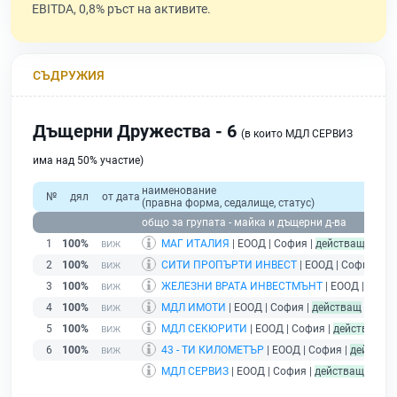
EBITDA, 0,8% ръст на активите.
СЪДРУЖИЯ
Дъщерни Дружества - 6
(в които МДЛ СЕРВИЗ
има над 50% участие)
наименование
№
дял
от дата
(правна форма, седалище, статус)
общо за групата - майка и дъщерни д-ва
1
100%
МАГ ИТАЛИЯ
| ЕООД | София |
действащ
2
100%
СИТИ ПРОПЪРТИ ИНВЕСТ
| ЕООД | София |
де
3
100%
ЖЕЛЕЗНИ ВРАТА ИНВЕСТМЪНТ
| ЕООД | Софи
4
100%
МДЛ ИМОТИ
| ЕООД | София |
действащ
5
100%
МДЛ СЕКЮРИТИ
| ЕООД | София |
действащ
6
100%
43 - ТИ КИЛОМЕТЪР
| ЕООД | София |
действа
МДЛ СЕРВИЗ
| ЕООД | София |
действащ
- дру