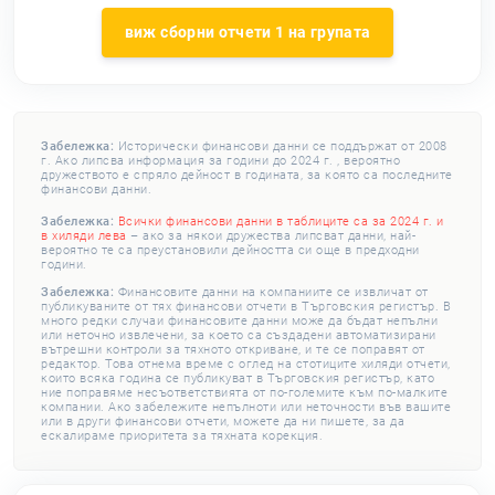
виж сборни отчети 1 на групата
Забележка:
Исторически финансови данни се поддържат от 2008
г. Ако липсва информация за години до 2024 г. , вероятно
дружеството е спряло дейност в годината, за която са последните
финансови данни.
Забележка:
Всички финансови данни в таблиците са за 2024 г. и
в хиляди лева
– ако за някои дружества липсват данни, най-
вероятно те са преустановили дейността си още в предходни
години.
Забележка:
Финансовите данни на компаниите се извличат от
публикуваните от тях финансови отчети в Търговския регистър. В
много редки случаи финансовите данни може да бъдат непълни
или неточно извлечени, за което са създадени автоматизирани
вътрешни контроли за тяхното откриване, и те се поправят от
редактор. Това отнема време с оглед на стотиците хиляди отчети,
които всяка година се публикуват в Търговския регистър, като
ние поправяме несъответствията от по-големите към по-малките
компании. Ако забележите непълноти или неточности във вашите
или в други финансови отчети, можете да ни пишете, за да
ескалираме приоритета за тяхната корекция.