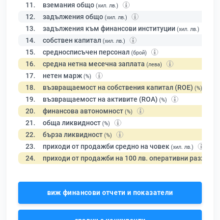
11.
вземания общо
(хил. лв.)
12.
задължения общо
(хил. лв.)
13.
задължения към финансови институции
(хил. лв.)
14.
собствен капитал
(хил. лв.)
15.
средносписъчен персонал
(брой)
16.
средна нетна месечна заплата
(лева)
17.
нетен марж
(%)
18.
възвращаемост на собствения капитал (ROE)
(%)
19.
възвращаемост на активите (ROA)
(%)
20.
финансова автономност
(%)
21.
обща ликвидност
(%)
22.
бърза ликвидност
(%)
23.
приходи от продажби средно на човек
(хил. лв.)
24.
приходи от продажби на 100 лв. оперативни разходи
виж финансови отчети и показатели